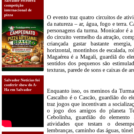
Salvador receberá
competição
internacional de
pizza
O evento traz quatro circuitos de ati
da natureza – ar, água, fogo e terra.
personagens da turma. Monicalor é a
do circuito vermelho da atração, comp
criançada gastar bastante energia,
horizontal, montinhos de escalada, ro
Magaérea é a Magali, guardiã do elem
sentidos dos pequenos são estimulad
texturas, parede de sons e caixas de 
Salvador Notícias foi
conferir show do A-
Ha em Salvador
Enquanto isso, os meninos da Turma 
Cascalho é o Cascão, guardião do ele
traz jogos que incentivam a socializa
o jogo dos amigos do planeta Te
Cebolinha, guardião do elemento 
atividades que testam o desemp
lembranças, caminho das águas, túnel 