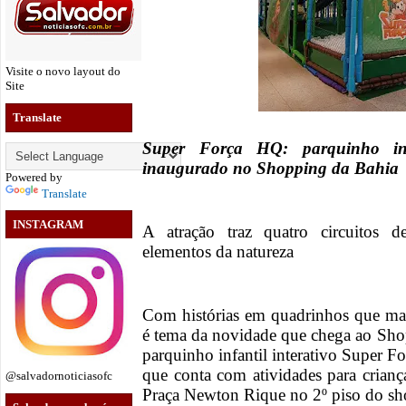
Visite o novo layout do
Site
Translate
Super Força HQ: parquinho i
inaugurado no Shopping da Bahia
Powered by
Translate
INSTAGRAM
A atração traz quatro circuitos d
elementos da natureza
Com histórias em quadrinhos que ma
é tema da novidade que chega ao Sho
parquinho infantil interativo Super F
que conta com atividades para criança
@salvadornoticiasofc
Praça Newton Rique no 2º piso do s