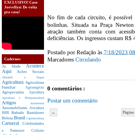
EXCLUSIVO! Caso
Joevellyn: De volta
pra casa!
No fim de cada circuito, é possível
bolinhas. Situada na Praça Newto
atração também conta com acessib
deficiências. Os ingressos custam R$
Postado por
Redação
às
7/18/2023 0
Marcadores
Circulando
Cadernos
Acontece
3a. Idade
Aqui
Acões Sociais
Afinando a língua
Agricultura
Agricultura
Familiar
0 comentários :
Agronegócio
Agropecuária
Apicultura
Apicultura e Meliponicultura
Postar um comentário
Artigos
Autoestima
Automobilismo
Avicultura
←
Página 
Babado
Bastidores
BBB
Brasil
Beleza
Caprinocultura
Carnaval
Celebridades
e Famosos
Ciclismo