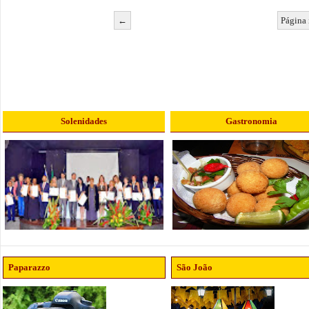
←
Página 
Solenidades
Gastronomia
Paparazzo
São João