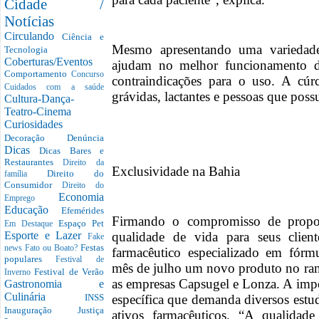
Cidade /
Notícias
Circulando
Ciência e
Mesmo apresentando uma variedade
Tecnologia
Coberturas/Eventos
ajudam no melhor funcionamento 
Comportamento
Concurso
contraindicações para o uso. A cú
Cuidados com a saúde
grávidas, lactantes e pessoas que pos
Cultura-Dança-
Teatro-Cinema
Curiosidades
Decoração
Denúncia
Dicas
Dicas Bares e
Restaurantes
Direito da
Exclusividade na Bahia
Direito do
família
Consumidor
Direito do
Economia
Emprego
Educação
Efemérides
Firmando o compromisso de propo
Espaço Pet
Em Destaque
qualidade de vida para seus client
Esporte e Lazer
Fake
Festas
news
Fato ou Boato?
farmacêutico especializado em fórm
populares
Festival de
mês de julho um novo produto no ra
Festival de Verão
Inverno
as empresas Capsugel e Lonza. A impo
Gastronomia e
Culinária
específica que demanda diversos estu
INSS
Inauguração
Justiça
ativos farmacêuticos. “A qualidad