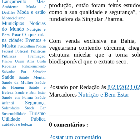
Lançamento
Meio
produção, então foram feitos estudo
Ambiente
Moda /
como a sua qualidade e segurança”, r
Moda e estilo
Desfiles
fundadora da Singular Pharma.
Motociclismo
Municípios
Notícias
do Mundo
Nutrição e
O que rola
Bem Estar
Com venda exclusiva na Bahia, a
na cidade: Eventos e
Música
vegetariana contendo cúrcuma, che
Piscicultura
Policia
Policial
Políticas
Federal
estrutura micelar que a torna s
Públicas
Premiação
biodisponível que o extrato seco.
Quem Ama Cuida
Prêmios
Receitas
Relacionamento
Salvador Por Salvador
Saúde
Saúde Mental
Saúde da Mulher
Saúde
Postado por
Redação
às
8/23/2023 0
do Homem
Saúde e
Beleza
Saúde e Bem Estar
Marcadores
Nutrição e Bem Estar
Saúde em Forma
Saúde
Segurança
infantil
Stock Car
Solenidades
Turismo
Sustentabilidade
Utilidade Pública
0 comentários :
cuidados e beleza
Postar um comentário