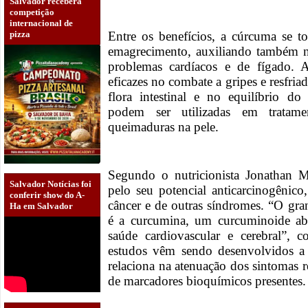
Salvador receberá
competição
internacional de
pizza
Entre os benefícios, a cúrcuma se t
emagrecimento, auxiliando também n
problemas cardíacos e de fígado. A
eficazes no combate a gripes e resfria
flora intestinal e no equilíbrio do
podem ser utilizadas em tratame
queimaduras na pele.
Segundo o nutricionista Jonathan 
Salvador Notícias foi
pelo seu potencial anticarcinogênic
conferir show do A-
câncer e de outras síndromes. “O gra
Ha em Salvador
é a curcumina, um curcuminoide abu
saúde cardiovascular e cerebral”, c
estudos vêm sendo desenvolvidos a
relaciona na atenuação dos sintomas 
de marcadores bioquímicos presentes