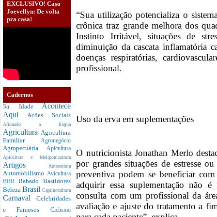
EXCLUSIVO! Caso
Joevellyn: De volta
“Sua utilização potencializa o siste
pra casa!
crônica traz grande melhora dos qu
Instinto Irritável, situações de 
diminuição da cascata inflamatória 
doenças respiratórias, cardiovascula
profissional.
Cadernos
Acontece
3a. Idade
Aqui
Acões Sociais
Uso da erva em suplementações
Afinando a língua
Agricultura
Agricultura
Familiar
Agronegócio
Agropecuária
Apicultura
O nutricionista Jonathan Merlo dest
Apicultura e Meliponicultura
por grandes situações de estresse o
Artigos
Autoestima
preventiva podem se beneficiar com
Automobilismo
Avicultura
Babado
Bastidores
BBB
adquirir essa suplementação não é 
Brasil
Beleza
Caprinocultura
consulta com um profissional da ár
Carnaval
Celebridades
avaliação e ajuste do tratamento a fi
e Famosos
Ciclismo
para cada paciente”, explica.