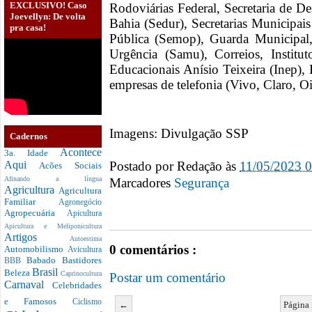
EXCLUSIVO! Caso
Rodoviárias Federal, Secretaria de 
Joevellyn: De volta
Bahia (Sedur), Secretarias Municipa
pra casa!
Pública (Semop), Guarda Municipal
Urgência (Samu), Correios, Institu
Educacionais Anísio Teixeira (Inep)
empresas de telefonia (Vivo, Claro, Oi
Imagens: Divulgação SSP
Cadernos
Acontece
3a. Idade
Postado por
Redação
às
11/05/2023 
Aqui
Acões Sociais
Afinando a língua
Marcadores
Segurança
Agricultura
Agricultura
Familiar
Agronegócio
Agropecuária
Apicultura
Apicultura e Meliponicultura
Artigos
Autoestima
0 comentários :
Automobilismo
Avicultura
Babado
Bastidores
BBB
Brasil
Beleza
Caprinocultura
Postar um comentário
Carnaval
Celebridades
e Famosos
Ciclismo
←
Página 