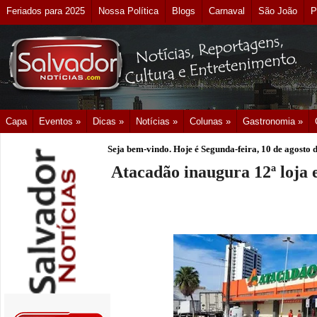
Feriados para 2025
Nossa Política
Blogs
Carnaval
São João
P
Capa
Eventos »
Dicas »
Notícias »
Colunas »
Gastronomia »
Seja bem-vindo. Hoje é
Segunda-feira, 10 de agosto 
Atacadão inaugura 12ª loja