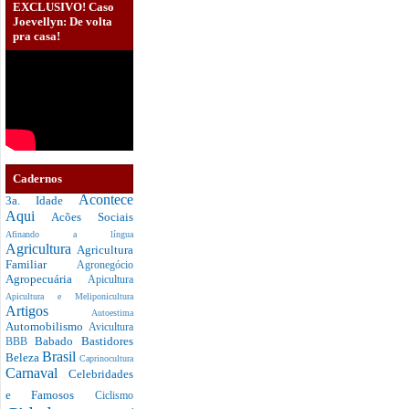
EXCLUSIVO! Caso
Joevellyn: De volta
pra casa!
Cadernos
Acontece
3a. Idade
Aqui
Acões Sociais
Afinando a língua
Agricultura
Agricultura
Familiar
Agronegócio
Agropecuária
Apicultura
Apicultura e Meliponicultura
Artigos
Autoestima
Automobilismo
Avicultura
Babado
Bastidores
BBB
Brasil
Beleza
Caprinocultura
Carnaval
Celebridades
e Famosos
Ciclismo