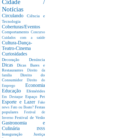
Cidade /
Notícias
Circulando
Ciência e
Tecnologia
Coberturas/Eventos
Comportamento
Concurso
Cuidados com a saúde
Cultura-Dança-
Teatro-Cinema
Curiosidades
Decoração
Denúncia
Dicas
Dicas Bares e
Restaurantes
Direito da
Direito do
família
Consumidor
Direito do
Economia
Emprego
Educação
Efemérides
Espaço Pet
Em Destaque
Esporte e Lazer
Fake
Festas
news
Fato ou Boato?
populares
Festival de
Festival de Verão
Inverno
Gastronomia e
Culinária
INSS
Inauguração
Justiça