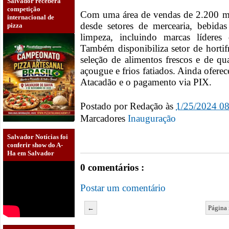
Salvador receberá
competição
Com uma área de vendas de 2.200 m²
internacional de
desde setores de mercearia, bebidas
pizza
limpeza, incluindo marcas líderes
Também disponibiliza setor de hortif
seleção de alimentos frescos e de qu
açougue e frios fatiados. Ainda ofere
Atacadão e o pagamento via PIX.
Postado por
Redação
às
1/25/2024 0
Marcadores
Inauguração
Salvador Notícias foi
conferir show do A-
Ha em Salvador
0 comentários :
Postar um comentário
←
Página 