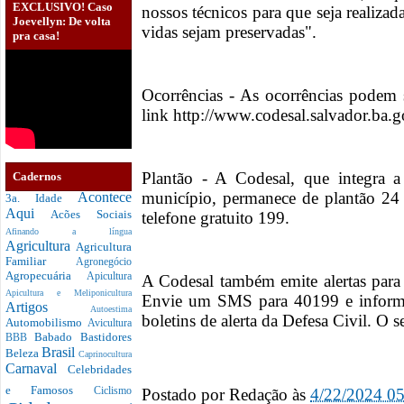
EXCLUSIVO! Caso
nossos técnicos para que seja realizad
Joevellyn: De volta
vidas sejam preservadas".
pra casa!
Ocorrências - As ocorrências podem
link http://www.codesal.salvador.ba.g
Plantão - A Codesal, que integra a 
Cadernos
município, permanece de plantão 24 
Acontece
3a. Idade
Aqui
Acões Sociais
telefone gratuito 199.
Afinando a língua
Agricultura
Agricultura
Familiar
Agronegócio
Agropecuária
Apicultura
A Codesal também emite alertas para
Apicultura e Meliponicultura
Envie um SMS para 40199 e inform
Artigos
Autoestima
boletins de alerta da Defesa Civil. O s
Automobilismo
Avicultura
Babado
Bastidores
BBB
Brasil
Beleza
Caprinocultura
Carnaval
Celebridades
e Famosos
Postado por
Redação
às
4/22/2024 0
Ciclismo