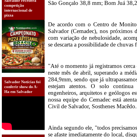
Salvador receberá
São Gonçalo 38,8 mm; Bom Juá 38,2
competição
internacional de
pizza
De acordo com o Centro de Monitor
Salvador (Cemadec), nos próximos d
com variação de nebulosidade, aco
se descarta a possibilidade de chuvas f
"Até o momento já registramos cerc
neste mês de abril, superando a médi
284,9mm, sendo que já ultrapassamos
Salvador Notícias foi
estejam atentos. O solo continua
conferir show do A-
Ha em Salvador
engenheiros, arquitetos e geólogos es
nossa equipe do Cemadec está atenta"
Civil de Salvador, Sosthenes Macêdo.
Ainda segundo ele, "todos precisamos 
se afaste imediatamente do local, dis