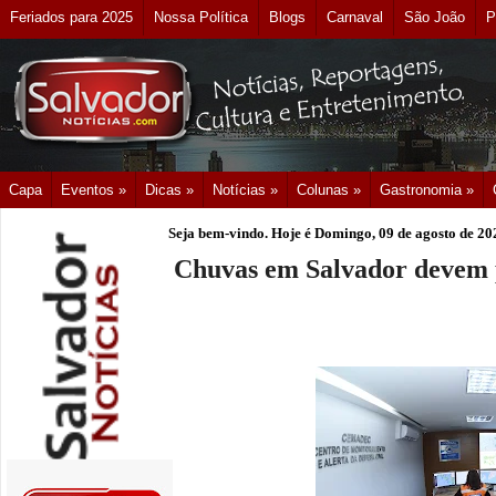
Feriados para 2025
Nossa Política
Blogs
Carnaval
São João
P
Capa
Eventos »
Dicas »
Notícias »
Colunas »
Gastronomia »
Seja bem-vindo. Hoje é
Domingo, 09 de agosto de 20
Chuvas em Salvador devem per