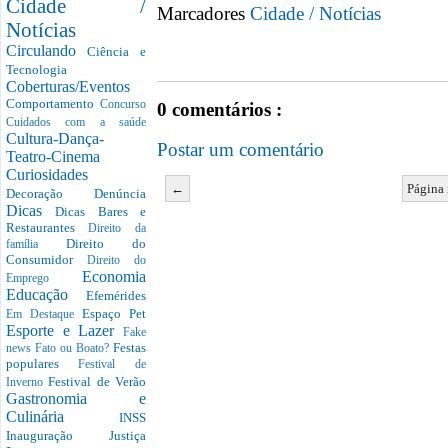
Cidade /
Marcadores
Cidade / Notícias
Notícias
Circulando
Ciência e
Tecnologia
Coberturas/Eventos
Comportamento
Concurso
0 comentários :
Cuidados com a saúde
Cultura-Dança-
Postar um comentário
Teatro-Cinema
Curiosidades
←
Página 
Decoração
Denúncia
Dicas
Dicas Bares e
Restaurantes
Direito da
Direito do
família
Consumidor
Direito do
Economia
Emprego
Educação
Efemérides
Espaço Pet
Em Destaque
Esporte e Lazer
Fake
Festas
news
Fato ou Boato?
populares
Festival de
Festival de Verão
Inverno
Gastronomia e
Culinária
INSS
Inauguração
Justiça