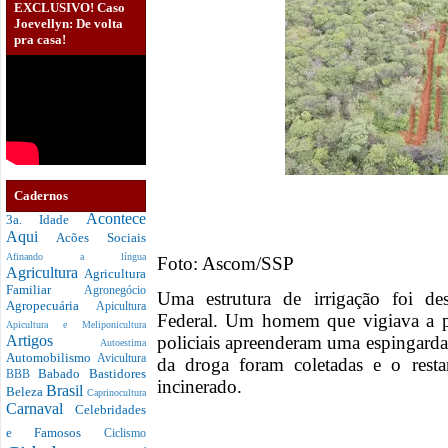
EXCLUSIVO! Caso
Joevellyn: De volta
pra casa!
Cadernos
Acontece
3a. Idade
Aqui
Acões Sociais
Afinando a língua
Foto: Ascom/SSP
Agricultura
Agricultura
Familiar
Agronegócio
Uma estrutura de irrigação foi des
Agropecuária
Apicultura
Federal. Um homem que vigiava a pl
Apicultura e Meliponicultura
policiais apreenderam uma espingarda
Artigos
Autoestima
Automobilismo
Avicultura
da droga foram coletadas e o resta
Babado
Bastidores
BBB
incinerado.
Brasil
Beleza
Caprinocultura
Carnaval
Celebridades
e Famosos
Ciclismo