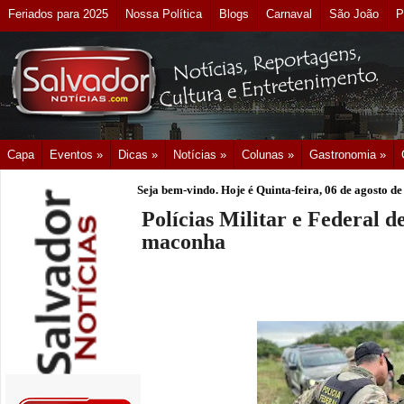
Feriados para 2025
Nossa Política
Blogs
Carnaval
São João
P
Capa
Eventos »
Dicas »
Notícias »
Colunas »
Gastronomia »
Seja bem-vindo. Hoje é
Quinta-feira, 06 de agosto d
Polícias Militar e Federal 
maconha