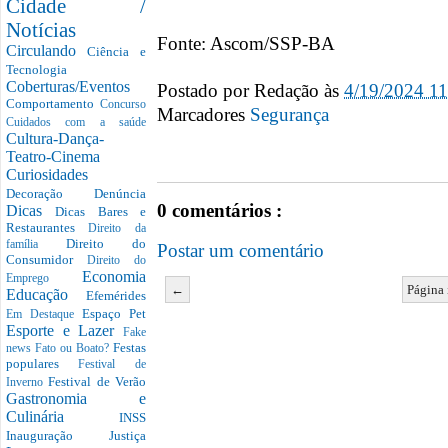
Cidade /
Notícias
Fonte: Ascom/SSP-BA
Circulando
Ciência e
Tecnologia
Coberturas/Eventos
Postado por
Redação
às
4/19/2024 1
Comportamento
Concurso
Marcadores
Segurança
Cuidados com a saúde
Cultura-Dança-
Teatro-Cinema
Curiosidades
Decoração
Denúncia
0 comentários :
Dicas
Dicas Bares e
Restaurantes
Direito da
Direito do
família
Postar um comentário
Consumidor
Direito do
Economia
Emprego
←
Página 
Educação
Efemérides
Espaço Pet
Em Destaque
Esporte e Lazer
Fake
Festas
news
Fato ou Boato?
populares
Festival de
Festival de Verão
Inverno
Gastronomia e
Culinária
INSS
Inauguração
Justiça