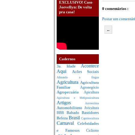
EXCLUSIVO! Caso
Joevellyn: De volta
0 comentários :
pra casa!
Postar um comentár
←
Cadernos
Acontece
3a. Idade
Aqui
Acões Sociais
Afinando a língua
Agricultura
Agricultura
Familiar
Agronegócio
Agropecuária
Apicultura
Apicultura e Meliponicultura
Artigos
Autoestima
Automobilismo
Avicultura
Babado
Bastidores
BBB
Brasil
Beleza
Caprinocultura
Carnaval
Celebridades
e Famosos
Ciclismo