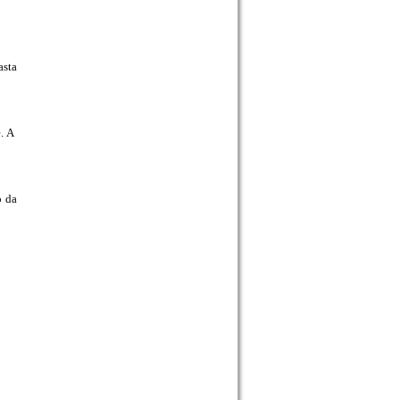
asta
e. A
o da