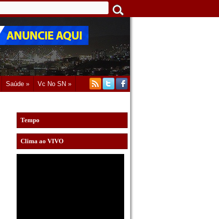
Saúde »
Vc No SN »
Tempo
Clima ao VIVO