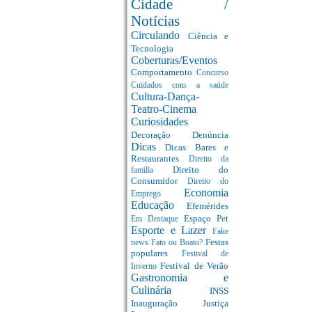
Cidade /
Notícias
Circulando
Ciência e
Tecnologia
Coberturas/Eventos
Comportamento
Concurso
Cuidados com a saúde
Cultura-Dança-
Teatro-Cinema
Curiosidades
Decoração
Denúncia
Dicas
Dicas Bares e
Restaurantes
Direito da
Direito do
família
Consumidor
Direito do
Economia
Emprego
Educação
Efemérides
Espaço Pet
Em Destaque
Esporte e Lazer
Fake
Festas
news
Fato ou Boato?
populares
Festival de
Festival de Verão
Inverno
Gastronomia e
Culinária
INSS
Inauguração
Justiça