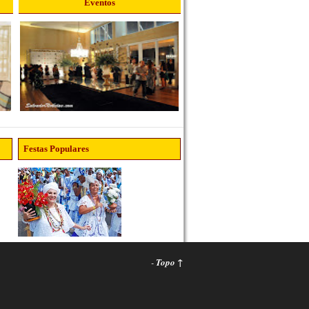
Eventos
Festas Populares
-
Topo ↑