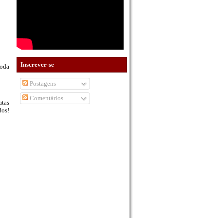
Inscrever-se
moda
Postagens
Comentários
atas
dos!