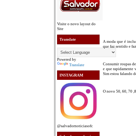
Visite o novo layout do
Site
Translate
A moda que é inclus
que faz sentido e fa
Powered by
Consumir roupas de 
Translate
e que rapidamente v
Sim estou falando do
INSTAGRAM
O novo 50, 60, 70 ,
@salvadornoticiasofc