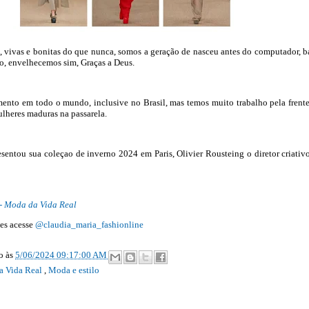
, vivas e bonitas do que nunca, somos a geração de nasceu antes do computador, b
so, envelhecemos sim, Graças a Deus.
ento em todo o mundo, inclusive no Brasil, mas temos muito trabalho pela frent
lheres maduras na passarela.
resentou sua coleçao de inverno 2024 em Paris, Olivier Rousteing o diretor criativ
- Moda da Vida Real
es acesse
@claudia_maria_fashionline
ão
às
5/06/2024 09:17:00 AM
a Vida Real
,
Moda e estilo