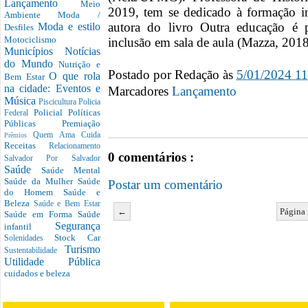
Lançamento
Meio
2019, tem se dedicado à formação in
Ambiente
Moda /
autora do livro Outra educação é p
Moda e estilo
Desfiles
Motociclismo
inclusão em sala de aula (Mazza, 2018)
Municípios
Notícias
do Mundo
Nutrição e
Postado por
Redação
às
5/01/2024 1
O que rola
Bem Estar
na cidade: Eventos e
Marcadores
Lançamento
Música
Piscicultura
Policia
Policial
Políticas
Federal
Públicas
Premiação
Quem Ama Cuida
Prêmios
Receitas
Relacionamento
0 comentários :
Salvador Por Salvador
Saúde
Saúde Mental
Saúde da Mulher
Saúde
Postar um comentário
do Homem
Saúde e
Beleza
Saúde e Bem Estar
←
Página 
Saúde em Forma
Saúde
Segurança
infantil
Stock Car
Solenidades
Turismo
Sustentabilidade
Utilidade Pública
cuidados e beleza