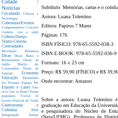
Cidade /
Subtítulo: Memórias, cartas e o cotidi
Notícias
Circulando
Ciência e
Autora: Luana Tolentino
Tecnologia
Coberturas/Eventos
Editora: Papirus 7 Mares
Comportamento
Concurso
Cuidados com a saúde
Páginas: 176
Cultura-Dança-
Teatro-Cinema
ISBN FÍSICO: ‎978-65-5592-038-3
Curiosidades
Decoração
Denúncia
ISBN E-BOOK: 978-65-5592-036-9
Dicas
Dicas Bares e
Restaurantes
Direito da
Formato:‎ 16 x 23 cm
Direito do
família
Consumidor
Direito do
Preço: R$ 59,90 (FÍSICO) e R$ 39,
Economia
Emprego
Educação
Efemérides
Onde encontrar: Amazon
Espaço Pet
Em Destaque
Esporte e Lazer
Fake
Festas
news
Fato ou Boato?
populares
Festival de
Sobre a autora: Luana Tolentino 
Festival de Verão
Inverno
graduação em Educação da Universid
Gastronomia e
Culinária
INSS
e pesquisadora do Núcleo de Estudo
Inauguração
Justiça
(Neia/UFMG). Professora de Histór