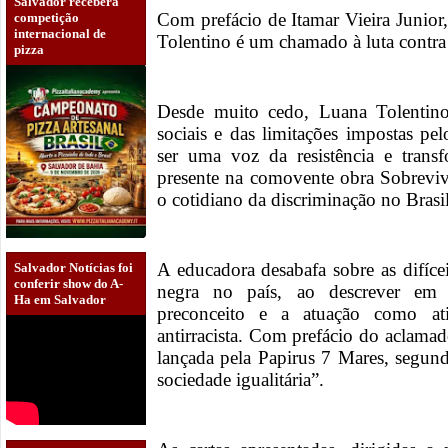
Salvador receberá
Com prefácio de Itamar Vieira Junior
competição
internacional de
Tolentino é um chamado à luta contra
pizza
Desde muito cedo, Luana Tolentino
sociais e das limitações impostas pe
ser uma voz da resistência e trans
presente na comovente obra Sobreviv
o cotidiano da discriminação no Brasil
A educadora desabafa sobre as difíce
Salvador Notícias foi
conferir show do A-
negra no país, ao descrever em 
Ha em Salvador
preconceito e a atuação como at
antirracista. Com prefácio do aclamado
lançada pela Papirus 7 Mares, segun
sociedade igualitária”.