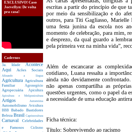
As cartas apresentadas, dirigidas 
EXCLUSIVO! Caso
escritas a partir do princípio de que
Joevellyn: De volta
pra casa!
por meio da sensibilização e do afe
outros, para Titi Gagliasso, Mariell
uma festa junina da escola nos a
momento de celebração, para mim, r
e desprezo, da qual guardo a lembra
pela primeira vez na minha vida”, rec
Cadernos
Acontece
3a. Idade
Além de escancarar as complexid
Aqui
Acões Sociais
cotidiano, Luana ressalta a importân
Afinando a língua
ainda não devidamente confrontado.
Agricultura
Agricultura
não apenas compartilha as própria
Familiar
Agronegócio
Agropecuária
Apicultura
questões urgentes, como o papel da e
Apicultura e Meliponicultura
a necessidade de uma educação antirrac
Artigos
Autoestima
Automobilismo
Avicultura
Babado
Bastidores
BBB
Brasil
Beleza
Caprinocultura
Ficha técnica:
Carnaval
Celebridades
e Famosos
Ciclismo
Título: Sobrevivendo ao racismo