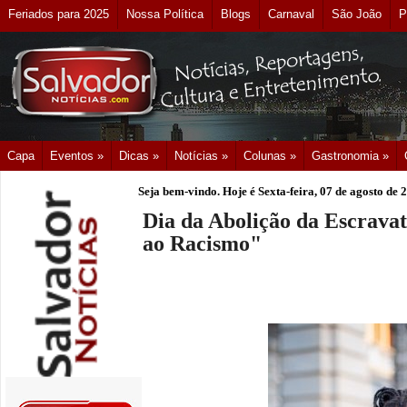
Feriados para 2025
Nossa Política
Blogs
Carnaval
São João
P
Capa
Eventos »
Dicas »
Notícias »
Colunas »
Gastronomia »
Seja bem-vindo. Hoje é
Sexta-feira, 07 de agosto de 
Dia da Abolição da Escravat
ao Racismo"