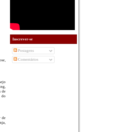
Inscrever-se
Postagens
Comentários
ose,
sejo
ing,
s de
s do
r de
nja,