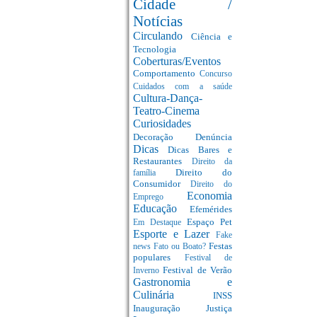
Cidade /
Notícias
Circulando
Ciência e
Tecnologia
Coberturas/Eventos
Comportamento
Concurso
Cuidados com a saúde
Cultura-Dança-
Teatro-Cinema
Curiosidades
Decoração
Denúncia
Dicas
Dicas Bares e
Restaurantes
Direito da
Direito do
família
Consumidor
Direito do
Economia
Emprego
Educação
Efemérides
Espaço Pet
Em Destaque
Esporte e Lazer
Fake
Festas
news
Fato ou Boato?
populares
Festival de
Festival de Verão
Inverno
Gastronomia e
Culinária
INSS
Inauguração
Justiça