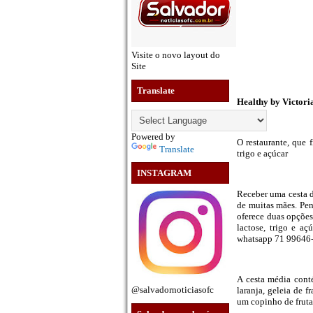
Visite o novo layout do
Site
Translate
Healthy by Victori
Powered by
O restaurante, que 
Translate
trigo e açúcar
INSTAGRAM
Receber uma cesta d
de muitas mães. Pen
oferece duas opções
lactose, trigo e a
whatsapp 71 99646
A cesta média cont
@salvadornoticiasofc
laranja, geleia de 
um copinho de fruta