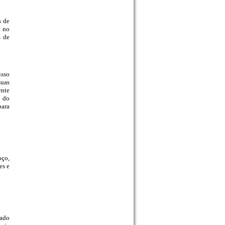
s de
e no
s de
isso
suas
ente
a do
para
oço,
es e
dado