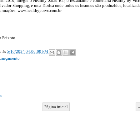
 em 2019, integra o Healthy Salad Bar, o restaurante e confeitaria Healthy by Vict
lvador Shopping, e uma fábrica onde todos os insumos são produzidos, localizad
formações: www.healthyporvc.com.br
o Peixoto
ão
às
5/10/2024 04:00:00 PM
Lançamento
io
Página inicial