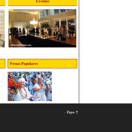
Eventos
Festas Populares
-
Topo ↑