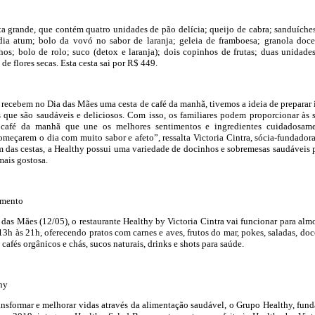
ta grande, que contém quatro unidades de pão delícia; queijo de cabra; sanduíche
ia atum; bolo da vovó no sabor de laranja; geleia de framboesa; granola doc
hos; bolo de rolo; suco (detox e laranja); dois copinhos de frutas; duas unidade
de flores secas. Esta cesta sai por R$ 449.
ecebem no Dia das Mães uma cesta de café da manhã, tivemos a ideia de preparar 
 que são saudáveis e deliciosos. Com isso, os familiares podem proporcionar às 
café da manhã que une os melhores sentimentos e ingredientes cuidadosam
omeçarem o dia com muito sabor e afeto”, ressalta Victoria Cintra, sócia-fundador
 das cestas, a Healthy possui uma variedade de docinhos e sobremesas saudáveis 
 mais gostosa.
amento
as Mães (12/05), o restaurante Healthy by Victoria Cintra vai funcionar para alm
 13h às 21h, oferecendo pratos com carnes e aves, frutos do mar, pokes, saladas, doc
 cafés orgânicos e chás, sucos naturais, drinks e shots para saúde.
hy
nsformar e melhorar vidas através da alimentação saudável, o Grupo Healthy, fun