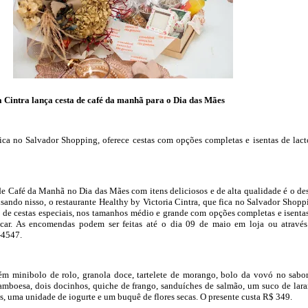
a Cintra lança cesta de café da manhã para o Dia das Mães
fica no Salvador Shopping, oferece cestas com opções completas e isentas de lact
e Café da Manhã no Dia das Mães com itens deliciosos e de alta qualidade é o de
sando nisso, o restaurante Healthy by Victoria Cintra, que fica no Salvador Shopp
 de cestas especiais, nos tamanhos médio e grande com opções completas e isenta
çúcar. As encomendas podem ser feitas até o dia 09 de maio em loja ou atravé
-4547.
ém minibolo de rolo, granola doce, tartelete de morango, bolo da vovó no sabo
framboesa, dois docinhos, quiche de frango, sanduíches de salmão, um suco de lara
s, uma unidade de iogurte e um buquê de flores secas. O presente custa R$ 349.