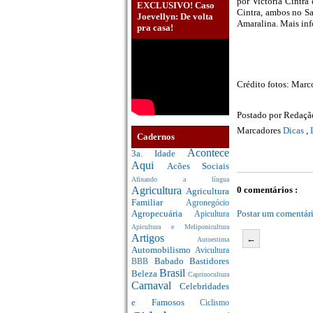
por Victoria Cintra
EXCLUSIVO! Caso
Cintra, ambos no Sa
Joevellyn: De volta
Amaralina. Mais in
pra casa!
Crédito fotos: Marc
Postado por
Redaç
Marcadores
Dicas
,
Cadernos
Acontece
3a. Idade
Aqui
Acões Sociais
Afinando a língua
0 comentários :
Agricultura
Agricultura
Familiar
Agronegócio
Postar um comentár
Agropecuária
Apicultura
Apicultura e Meliponicultura
Artigos
←
Autoestima
Automobilismo
Avicultura
Babado
Bastidores
BBB
Brasil
Beleza
Caprinocultura
Carnaval
Celebridades
e Famosos
Ciclismo