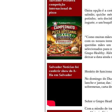
Salvador receberá
competição
internacional de
Outra opção é a ces
pizza
salmão; quiche méd
potinho; seis docin
iogurte; e um buquê 
“Como muitas mães r
com os nossos itens
queridas mães um 
selecionados para c
Grupo Healthy. Além
deixar a data ainda
Salvador Notícias foi
conferir show do A-
Horário de funcion
Ha em Salvador
No domingo do Dia d
lanche e jantar, das
sobremesas, carta de
Sobre o Grupo Heat
Com a missão de tra