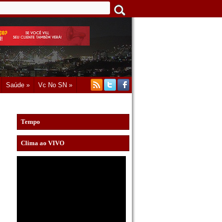
Saúde »
Vc No SN »
Tempo
Clima ao VIVO