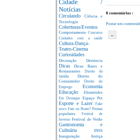
Cidade /
Notícias
0 comentários :
Circulando
Ciência e
Tecnologia
Postar um comentár
Coberturas/Eventos
Comportamento
Concurso
←
Cuidados com a saúde
Cultura-Dança-
Teatro-Cinema
Curiosidades
Decoração
Denúncia
Dicas
Dicas Bares e
Restaurantes
Direito da
Direito do
família
Consumidor
Direito do
Economia
Emprego
Educação
Efemérides
Espaço Pet
Em Destaque
Esporte e Lazer
Fake
Festas
news
Fato ou Boato?
populares
Festival de
Festival de Verão
Inverno
Gastronomia e
Culinária
INSS
Inauguração
Justiça