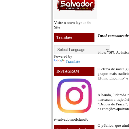
Visite o novo layout do
Site
Turnê comemorativa
Translate
Show “SPC Acústico 
Powered by
Translate
O clima de nostalg
INSTAGRAM
grupos mais tradic
Último Encontro” e 
A banda, liderada p
marcaram a trajetó
“Depois do Prazer”,
os corações apaixon
@salvadornoticiasofc
O público, que aind