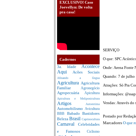
EXCLUSIVO! Caso
Joevellyn: De volta
pra casa!
SERVIÇO
O que: SPC Acústic
Cadernos
Acontece
3a. Idade
Onde: Arena Fonte 
Aqui
Acões Sociais
Quando: 7 de julho
Afinando a língua
Agricultura
Agricultura
Atrações: Só Pra Con
Familiar
Agronegócio
Agropecuária
Apicultura
Informações: @ssap
Apicultura e Meliponicultura
Vendas: Através do 
Artigos
Autoestima
Automobilismo
Avicultura
Babado
Bastidores
BBB
Postado por
Redaç
Brasil
Beleza
Caprinocultura
Marcadores
O que r
Carnaval
Celebridades
e Famosos
Ciclismo