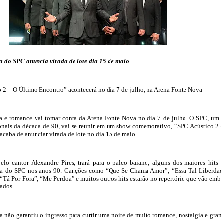
 do SPC anuncia virada de lote dia 15 de maio
2 – O Último Encontro” acontecerá no dia 7 de julho, na Arena Fonte Nova
ia e romance vai tomar conta da Arena Fonte Nova no dia 7 de julho. O SPC, um
ionais da década de 90, vai se reunir em um show comemorativo, “SPC Acústico 2
acaba de anunciar virada de lote no dia 15 de maio.
elo cantor Alexandre Pires, trará para o palco baiano, alguns dos maiores hits
ria do SPC nos anos 90. Canções como “Que Se Chama Amor”, “Essa Tal Liberda
 “Tá Por Fora”, “Me Perdoa” e muitos outros hits estarão no repertório que vão emb
ados.
a não garantiu o ingresso para curtir uma noite de muito romance, nostalgia e gra