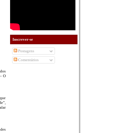
Inscrever-se
Postagens
Comentários
 dos
 – O
 que
de”,
alar
ndes