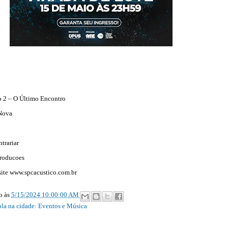
o 2 – O Último Encontro
Nova
trariar
roducoes
site www.spcacustico.com.br
ão
às
5/15/2024 10:00:00 AM
ola na cidade: Eventos e Música