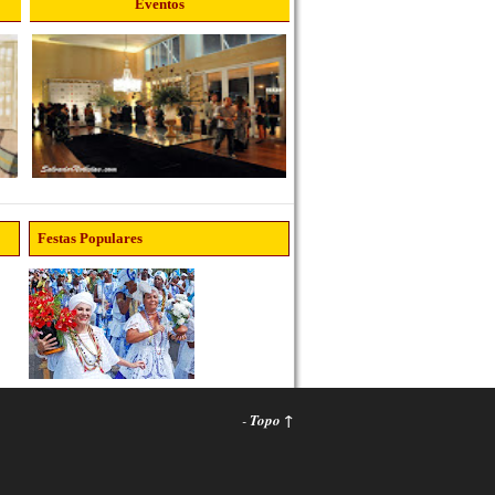
Eventos
Festas Populares
-
Topo ↑