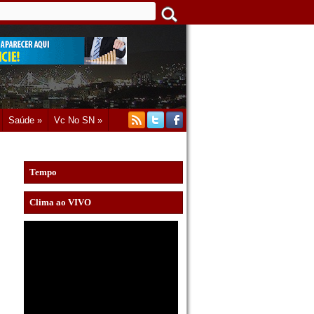
Saúde »
Vc No SN »
Tempo
Clima ao VIVO