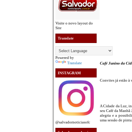
Visite o novo layout do
Site
Translate
Powered by
Translate
Café Junino da Cid
INSTAGRAM
Convites já estão à 
A Cidade da Luz, in
seu Café da Manhã J
alegria e a possibi
uma sessão de pintu
@salvadornoticiasofc