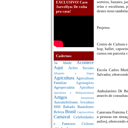
sorteios, bazares, j
EXCLUSIVO! Caso
telas e esculturas
Joevellyn: De volta
destes itens também 
pra casa!
Projetos:
Centro de Cultura e 
hop, ballet, capoeir
cursos em parceria
Cadernos
Acontece
3a. Idade
Aqui
Acões Sociais
Escola Carlos Mur
Afinando a língua
Salvador, oferecend
Agricultura
Agricultura
Familiar
Agronegócio
Agropecuária
Apicultura
Ambulatório Dr. Be
Apicultura e Meliponicultura
através de consulta
Artigos
Autoestima
Automobilismo
Avicultura
Babado
Bastidores
BBB
Brasil
Beleza
Caravana Fraterna C
Caprinocultura
Carnaval
a pessoas em situaç
Celebridades
asilos), oferecend
e Famosos
Ciclismo