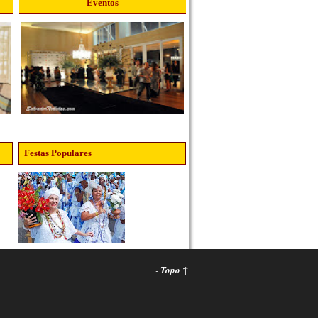
Eventos
Festas Populares
-
Topo ↑