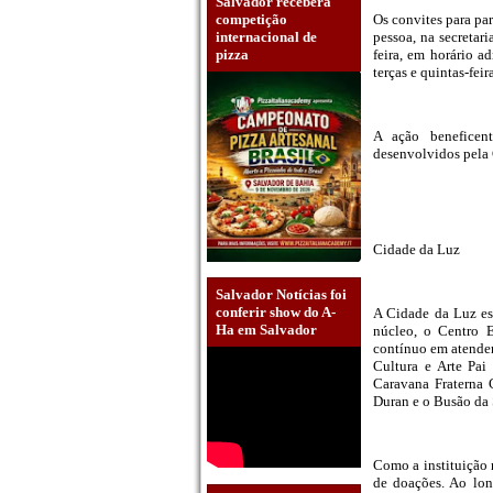
Salvador receberá
competição
Os convites para pa
internacional de
pessoa, na secretari
pizza
feira, em horário a
terças e quintas-fe
A ação beneficent
desenvolvidos pela 
Cidade da Luz
Salvador Notícias foi
conferir show do A-
A Cidade da Luz es
Ha em Salvador
núcleo, o Centro E
contínuo em atender
Cultura e Arte Pai
Caravana Fraterna 
Duran e o Busão da 
Como a instituição n
de doações. Ao lon