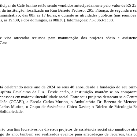
rticipar do Café Junino estão sendo vendidos antecipadamente pelo valor de R$ 25
a da instituição, localizada na Rua Barreto Pedroso, 295, Pituaçu, de segunda a se
dministrativo, das 08h às 17 horas, e durante as atividades públicas (nas reuniões
iras, às 19h30, e dos domingos, às 08h30). Informações: 71-3363-5538.
e visa arrecadar recursos para manutenção dos projetos sócio e assistenc
Casa.
tá celebrando neste ano de 2024 os seus 46 anos, desde a fundação do seu prim
spírita Cavaleiros da Luz. Desde então, a instituição mantém-se no comprom
 pessoas em maior vulnerabilidade social. Entre seus projetos destacam-se o Centr
 João (CCAPJ), a Escola Carlos Murion, o Ambulatório Dr. Bezerra de Meneze
Carlos Murion, o Grupo de Assistência Chico Xavier, o Núcleo de Psicologia P
Solidariedade.
ão tem fins lucrativos, os diversos projetos de assistência social são mantidos atr
go do ano, também são realizados eventos para arrecadação de recursos, tais 