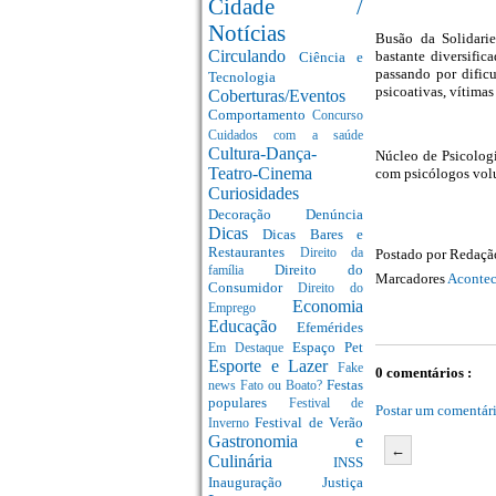
Cidade /
Notícias
Busão da Solidari
Circulando
bastante diversific
Ciência e
passando por dificu
Tecnologia
psicoativas, vítimas
Coberturas/Eventos
Comportamento
Concurso
Cuidados com a saúde
Cultura-Dança-
Núcleo de Psicolog
Teatro-Cinema
com psicólogos volu
Curiosidades
Decoração
Denúncia
Dicas
Dicas Bares e
Restaurantes
Postado por
Redaç
Direito da
Direito do
família
Marcadores
Acontec
Consumidor
Direito do
Economia
Emprego
Educação
Efemérides
Espaço Pet
Em Destaque
Esporte e Lazer
Fake
0 comentários :
Festas
news
Fato ou Boato?
populares
Festival de
Postar um comentár
Festival de Verão
Inverno
Gastronomia e
←
Culinária
INSS
Inauguração
Justiça