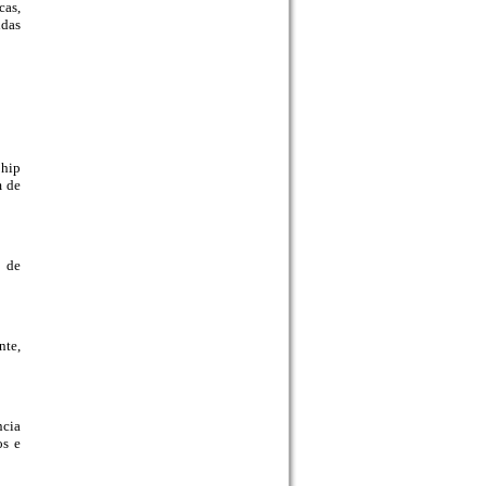
cas,
ndas
 hip
m de
l de
nte,
ncia
os e