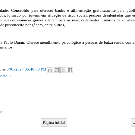
edade: Concebido para oferecer banho e alimentação gratuitamente para públ
ados, formado por jovens em situação de risco social, pessoas desalentadas que e
ldades econômicas graves e foram para as ruas, cadeirantes, usuários de substân
 de preconceito por gênero, entre outros,
ia Pablo Duran: Oferece atendimento psicológico a pessoas de baixa renda, cont
ntários.
ão
às
6/01/2024 06:48:00 PM
e Aqui
io
Página inicial