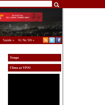
Saúde »
Vc No SN »
Tempo
Clima ao VIVO