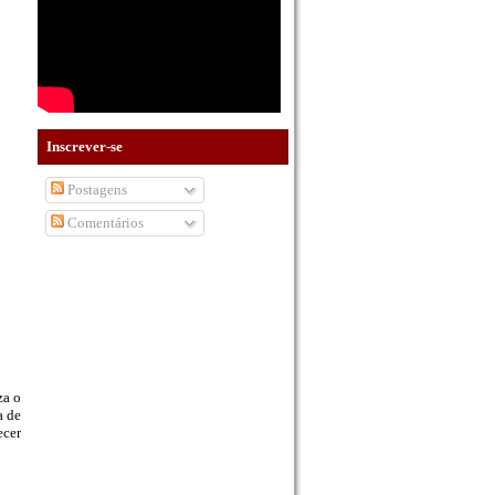
Inscrever-se
Postagens
Comentários
za o
a de
ecer