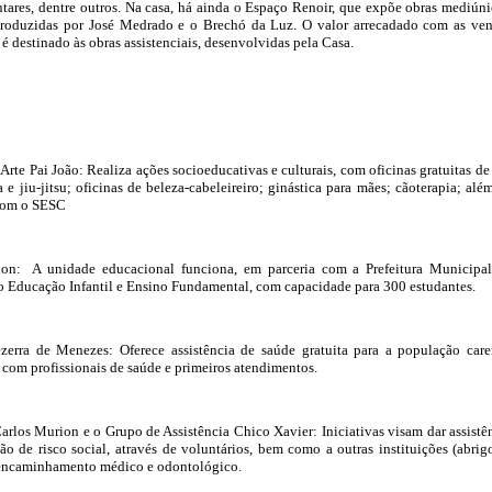
antares, dentre outros. Na casa, há ainda o Espaço Renoir, que expõe obras mediúni
, produzidas por José Medrado e o Brechó da Luz. O valor arrecadado com as ve
é destinado às obras assistenciais, desenvolvidas pela Casa.
Arte Pai João: Realiza ações socioeducativas e culturais, com oficinas gratuitas de
a e jiu-jitsu; oficinas de beleza-cabeleireiro; ginástica para mães; cãoterapia; alé
 com o SESC
ion: A unidade educacional funciona, em parceria com a Prefeitura Municipa
o Educação Infantil e Ensino Fundamental, com capacidade para 300 estudantes.
zerra de Menezes: Oferece assistência de saúde gratuita para a população care
s com profissionais de saúde e primeiros atendimentos.
arlos Murion e o Grupo de Assistência Chico Xavier: Iniciativas visam dar assistê
ão de risco social, através de voluntários, bem como a outras instituições (abrig
o encaminhamento médico e odontológico.