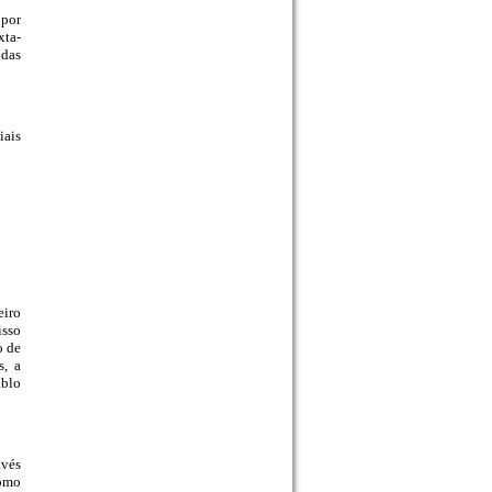
 por
xta-
 das
iais
eiro
isso
o de
s, a
ablo
avés
como