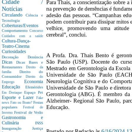
Cidade /
Para Thais, a conscientização sobre a
Notícias
na prevenção de demências é fundament
adesão das pessoas. “Campanhas educ
Circulando
Ciência e
Tecnologia
podem contribuir para dissipar mitos
Coberturas/Eventos
velhice, promovendo uma atitude
Comportamento
Concurso
cerebral”, conclui.
Cuidados com a saúde
Cultura-Dança-
Teatro-Cinema
Curiosidades
A Profa. Dra. Thais Bento é geront
Decoração
Denúncia
São Paulo (USP). Docente do curs
Dicas
Dicas Bares e
Restaurantes
Mestrado em Gerontologia da Escola 
Direito da
Direito do
família
Universidade de São Paulo (EACH
Consumidor
Direito do
Neurologia Cognitiva e do Comport
Economia
Emprego
Educação
Universidade de São Paulo e diretora 
Efemérides
Espaço Pet
Em Destaque
Gerontologia (ABG). É membro da di
Esporte e Lazer
Fake
Alzheimer- Regional São Paulo, parce
Festas
news
Fato ou Boato?
Educação.
populares
Festival de
Festival de Verão
Inverno
Gastronomia e
Culinária
INSS
Inauguração
Justiça
Postado por
Redação
às
6/16/2024 1