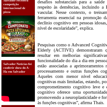
Salvador receberá
desafios substanciais para a saúde
competição
respeito às demências, incluindo 
internacional de
vascular. Nesse contexto, o trei
pizza
ferramenta essencial na promoção d
declínio cognitivo em pessoas idosas
nível de escolaridade”, explica.
Pesquisas como o Advanced Cognitive
Elderly (ACTIVE) demonstraram q
resultar em melhorias significat
funcionalidade do dia a dia em pessoa
Salvador Notícias foi
estão associadas a aprimoramentos 
conferir show do A-
processamento e outras funções cog
Ha em Salvador
Aqueles com menor nível educacio
cognitivas mais limitadas, estando, p
comprometimento cognitivo leve e d
cognitivo oferece uma oportunidade 
promovendo a neuroplasticidade e fort
às funções cognitivas”, afirma Thais.