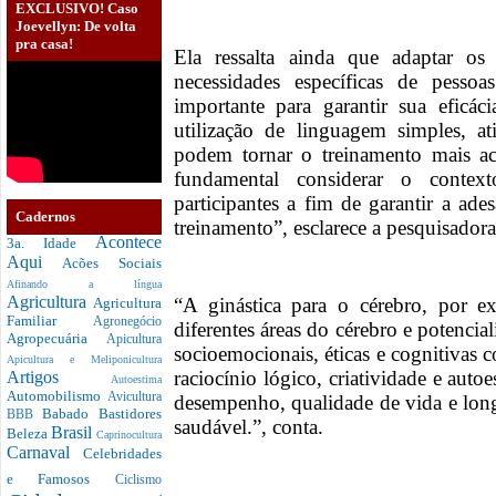
EXCLUSIVO! Caso
Joevellyn: De volta
pra casa!
Ela ressalta ainda que adaptar os 
necessidades específicas de pesso
importante para garantir sua eficác
utilização de linguagem simples, ati
podem tornar o treinamento mais ac
fundamental considerar o contex
participantes a fim de garantir a a
Cadernos
treinamento”, esclarece a pesquisadora
Acontece
3a. Idade
Aqui
Acões Sociais
Afinando a língua
Agricultura
“A ginástica para o cérebro, por 
Agricultura
Familiar
Agronegócio
diferentes áreas do cérebro e potenci
Agropecuária
Apicultura
socioemocionais, éticas e cognitivas
Apicultura e Meliponicultura
raciocínio lógico, criatividade e au
Artigos
Autoestima
Automobilismo
Avicultura
desempenho, qualidade de vida e lon
Babado
Bastidores
BBB
saudável.”, conta.
Brasil
Beleza
Caprinocultura
Carnaval
Celebridades
e Famosos
Ciclismo