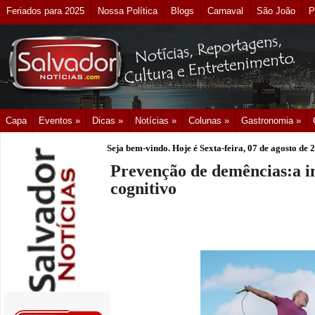
Feriados para 2025
Nossa Política
Blogs
Carnaval
São João
P
Capa
Eventos »
Dicas »
Notícias »
Colunas »
Gastronomia »
Seja bem-vindo. Hoje é
Sexta-feira, 07 de agosto de 
Prevenção de demências:a i
cognitivo