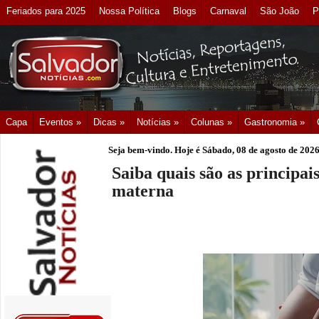
Feriados para 2025
Nossa Política
Blogs
Carnaval
São João
P
Capa
Eventos »
Dicas »
Notícias »
Colunas »
Gastronomia »
Seja bem-vindo. Hoje é
Sábado, 08 de agosto de 202
Saiba quais são as principai
materna