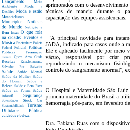
Lançamento
Meio
aprimorados com o desenvolvimento 
Ambiente
Moda /
técnicas de manejo durante o pa
Moda e estilo
Desfiles
capacitação das equipes assistenciais.
Motociclismo
Municípios
Notícias
do Mundo
Nutrição e
O que rola
Bem Estar
"A principal novidade para tratam
na cidade: Eventos e
Música
JADA, indicado para casos onde a me
Piscicultura
Policia
Policial
Políticas
Federal
Ele é aplicado facilmente por meio 
Públicas
Premiação
vácuo, responsável por criar pr
Quem Ama Cuida
Prêmios
Receitas
Relacionamento
reproduzindo o mecanismo fisioló
Salvador Por Salvador
controle do sangramento anormal”, ex
Saúde
Saúde Mental
Saúde da Mulher
Saúde
do Homem
Saúde e
Beleza
Saúde e Bem Estar
O Hospital e Maternidade São Luiz 
Saúde em Forma
Saúde
Segurança
primeira maternidade do Brasil a util
infantil
Stock Car
Solenidades
hemorragia pós-parto, em fevereiro de
Turismo
Sustentabilidade
Utilidade Pública
cuidados e beleza
Dra. Fabiana Ruas com o dispositi
Foto Divulgação.