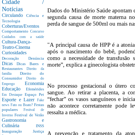
Cidade /
Notícias
Dados do Ministério Saúde apontam q
Circulando
Ciência e
segunda causa de morte materna no
Tecnologia
perda de sangue de 500ml ou mais nas
Coberturas/Eventos
Comportamento
Concurso
Cuidados com a saúde
Cultura-Dança-
"A principal causa de HPP é a atonia
Teatro-Cinema
após o nascimento do bebê, podendo
Curiosidades
como a necessidade de transfusão s
Decoração
Denúncia
Dicas
morte”, explica a ginecologista obstetr
Dicas Bares e
Restaurantes
Direito da
Direito do
família
Consumidor
Direito do
Economia
Emprego
No processo gestacional o útero c
Educação
Efemérides
sangue. Ao retirar a placenta, a c
Espaço Pet
Em Destaque
“fechar” os vasos sanguíneos e inici
Esporte e Lazer
Fake
não acontece corretamente pode l
Festas
news
Fato ou Boato?
populares
Festival de
ressalta a médica.
Festival de Verão
Inverno
Gastronomia e
Culinária
INSS
Inauguração
Justiça
A prevenção e tratamento da atoni