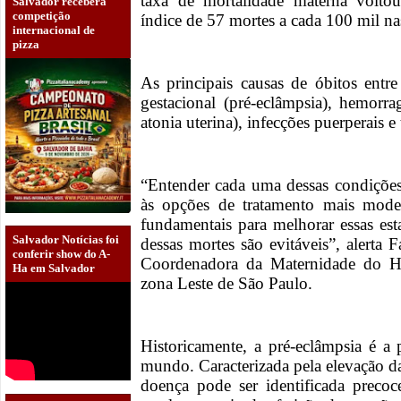
taxa de mortalidade materna volto
Salvador receberá
competição
índice de 57 mortes a cada 100 mil na
internacional de
pizza
As principais causas de óbitos entre
gestacional (pré-eclâmpsia), hemorr
atonia uterina), infecções puerperais
“Entender cada uma dessas condições,
às opções de tratamento mais moder
fundamentais para melhorar essas esta
Salvador Notícias foi
dessas mortes são evitáveis”, alerta 
conferir show do A-
Coordenadora da Maternidade do Ho
Ha em Salvador
zona Leste de São Paulo.
Historicamente, a pré-eclâmpsia é a
mundo. Caracterizada pela elevação da 
doença pode ser identificada precoc