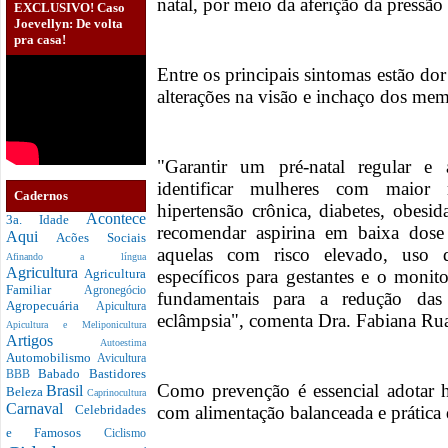
natal, por meio da aferição da pressão 
EXCLUSIVO! Caso
Joevellyn: De volta
pra casa!
Entre os principais sintomas estão do
alterações na visão e inchaço dos mem
"Garantir um pré-natal regular e 
identificar mulheres com maior r
Cadernos
hipertensão crônica, diabetes, obesid
Acontece
3a. Idade
recomendar aspirina em baixa dose 
Aqui
Acões Sociais
aquelas com risco elevado, uso d
Afinando a língua
Agricultura
específicos para gestantes e o monit
Agricultura
Familiar
Agronegócio
fundamentais para a redução das 
Agropecuária
Apicultura
eclâmpsia", comenta Dra. Fabiana Rua
Apicultura e Meliponicultura
Artigos
Autoestima
Automobilismo
Avicultura
Babado
Bastidores
BBB
Como prevenção é essencial adotar h
Brasil
Beleza
Caprinocultura
Carnaval
com alimentação balanceada e prática 
Celebridades
e Famosos
Ciclismo