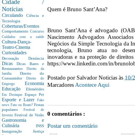
Cidade /
Notícias
Quem é Bruno Sant’Ana?
Circulando
Ciência e
Tecnologia
Coberturas/Eventos
Bruno Sant’Ana é advogado (OAB
Comportamento
Concurso
Nascimento Advogados Associados
Cuidados com a saúde
Cultura-Dança-
Negócios da Simple Tecnologia da In
Teatro-Cinema
tecnologia, Bruno atua no desen
Curiosidades
inovadoras e na proteção de direito
Decoração
Denúncia
https://www.linkedin.com/in/brunolo
Dicas
Dicas Bares e
Restaurantes
Direito da
Direito do
família
Postado por
Salvador Noticias
às
10/
Consumidor
Direito do
Economia
Marcadores
Acontece Aqui
Emprego
Educação
Efemérides
Espaço Pet
Em Destaque
Esporte e Lazer
Fake
Festas
news
Fato ou Boato?
populares
Festival de
0 comentários :
Festival de Verão
Inverno
Gastronomia e
Postar um comentário
Culinária
INSS
Inauguração
Justiça