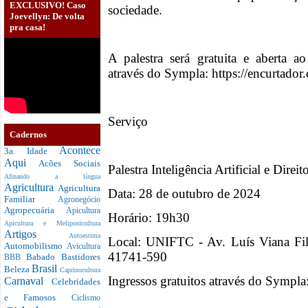
EXCLUSIVO! Caso
sociedade.
Joevellyn: De volta
pra casa!
A palestra será gratuita e aberta a
através do Sympla: https://encurtado
Serviço
Cadernos
Acontece
3a. Idade
Aqui
Acões Sociais
Palestra Inteligência Artificial e Direit
Afinando a língua
Agricultura
Agricultura
Data: 28 de outubro de 2024
Familiar
Agronegócio
Agropecuária
Apicultura
Horário: 19h30
Apicultura e Meliponicultura
Artigos
Autoestima
Local: UNIFTC - Av. Luís Viana Fil
Automobilismo
Avicultura
41741-590
Babado
Bastidores
BBB
Brasil
Beleza
Caprinocultura
Ingressos gratuitos através do Sympla
Carnaval
Celebridades
e Famosos
Ciclismo