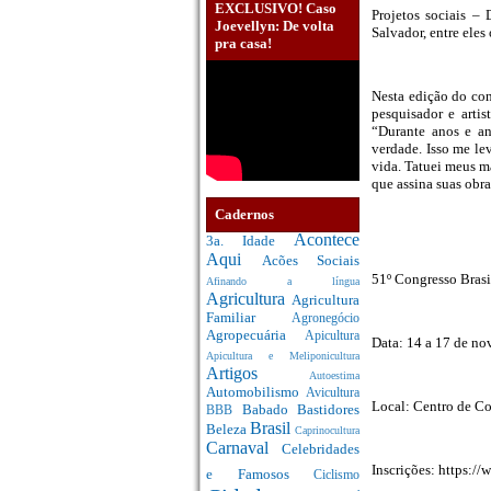
EXCLUSIVO! Caso
Projetos sociais – 
Joevellyn: De volta
Salvador, entre eles
pra casa!
Nesta edição do con
pesquisador e artis
“Durante anos e an
verdade. Isso me le
vida. Tatuei meus m
que assina suas obr
Cadernos
Acontece
3a. Idade
Aqui
Acões Sociais
51º Congresso Brasi
Afinando a língua
Agricultura
Agricultura
Familiar
Agronegócio
Agropecuária
Apicultura
Data: 14 a 17 de n
Apicultura e Meliponicultura
Artigos
Autoestima
Automobilismo
Avicultura
Local: Centro de C
Babado
Bastidores
BBB
Brasil
Beleza
Caprinocultura
Carnaval
Celebridades
Inscrições: https://
e Famosos
Ciclismo