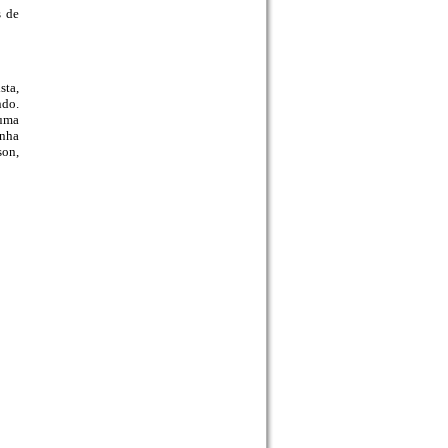
s de
sta,
ndo.
 uma
inha
son,