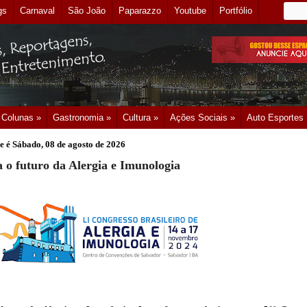
gs
Carnaval
São João
Paparazzo
Youtube
Portfólio
Colunas »
Gastronomia »
Cultura »
Ações Sociais »
Auto Esportes
e é
Sábado, 08 de agosto de 2026
a o futuro da Alergia e Imunologia