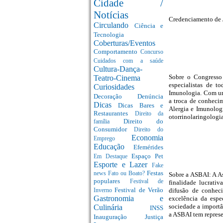
Cidade /
Notícias
Credenciamento de 
Circulando
Ciência e
Tecnologia
Coberturas/Eventos
Comportamento
Concurso
Cuidados com a saúde
Cultura-Dança-
Sobre o Congresso 
Teatro-Cinema
especialistas de t
Curiosidades
Imunologia. Com um
Decoração
Denúncia
a troca de conhecim
Dicas
Dicas Bares e
Alergia e Imunologi
Restaurantes
Direito da
otorrinolaringologi
Direito do
família
Consumidor
Direito do
Economia
Emprego
Educação
Efemérides
Espaço Pet
Em Destaque
Esporte e Lazer
Fake
Festas
news
Fato ou Boato?
Sobre a ASBAI: A As
populares
Festival de
finalidade lucrati
Festival de Verão
difusão de conheci
Inverno
Gastronomia e
excelência da espe
sociedade a importâ
Culinária
INSS
a ASBAI tem represe
Inauguração
Justiça