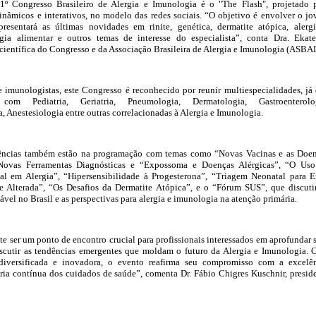
1º Congresso Brasileiro de Alergia e Imunologia é o "The Flash", projetado 
nâmicos e interativos, no modelo das redes sociais. “O objetivo é envolver o j
apresentará as últimas novidades em rinite, genética, dermatite atópica, alerg
gia alimentar e outros temas de interesse do especialista”, conta Dra. Ekate
 científica do Congresso e da Associação Brasileira de Alergia e Imunologia (ASBA
e imunologistas, este Congresso é reconhecido por reunir multiespecialidades, já
com Pediatria, Geriatria, Pneumologia, Dermatologia, Gastroenterolog
a, Anestesiologia entre outras correlacionadas à Alergia e Imunologia.
rências também estão na programação com temas como “Novas Vacinas e as Doe
“Novas Ferramentas Diagnósticas e “Expossoma e Doenças Alérgicas”, “O Us
cial em Alergia”, “Hipersensibilidade à Progesterona”, “Triagem Neonatal para E
e Alterada”, “Os Desafios da Dermatite Atópica”, e o “Fórum SUS”, que discuti
ável no Brasil e as perspectivas para alergia e imunologia na atenção primária.
e ser um ponto de encontro crucial para profissionais interessados em aprofundar 
scutir as tendências emergentes que moldam o futuro da Alergia e Imunologia.
iversificada e inovadora, o evento reafirma seu compromisso com a excelê
oria contínua dos cuidados de saúde”, comenta Dr. Fábio Chigres Kuschnir, presid