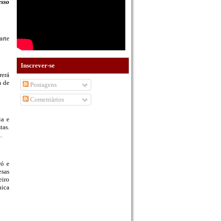
sso
arte
Inscrever-se
rerá
m de
Postagens
Comentários
ia e
tas.
a.
ró e
esas
eiro
nica