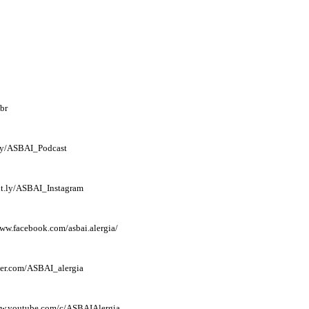
.br
t.ly/ASBAI_Podcast
bit.ly/ASBAI_Instagram
www.facebook.com/asbai.alergia/
itter.com/ASBAI_alergia
ww.youtube.com/c/ASBAIAlergia