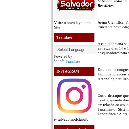
Salvador sedia o 
Brasileiro
Arena Científica, P
Visite o novo layout do
itinerante nesta ed
Site
Translate
A capital baiana se
entre os dias 14 e 
pesquisadores para 
Powered by
Translate
Este ano, o congres
INSTAGRAM
Imunodeficiências. A
A tecnologia utiliz
Outro destaque que
Contra, quando dois
em relação ao assun
Tratamento Sistêm
Espontânea é Alerg
@salvadornoticiasofc