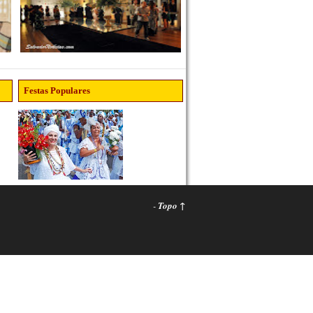
Festas Populares
-
Topo ↑