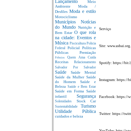
Lançamento
Meio
Ambiente
Moda /
Moda e estilo
Desfiles
Motociclismo
Municípios
Notícias
do Mundo
Nutrição e
Serviço
O que rola
Bem Estar
na cidade: Eventos e
Música
Piscicultura
Policia
Site: www.asbai.org
Policial
Políticas
Federal
Públicas
Premiação
Quem Ama Cuida
Prêmios
Receitas
Relacionamento
Spotify: https://bi
Salvador Por Salvador
Saúde
Saúde Mental
Saúde da Mulher
Saúde
Instagram: https://
do Homem
Saúde e
Beleza
Saúde e Bem Estar
Saúde em Forma
Saúde
Segurança
infantil
Facebook: https://
Stock Car
Solenidades
Turismo
Sustentabilidade
Utilidade Pública
Twitter: https://tw
cuidados e beleza
YouTube: http://w