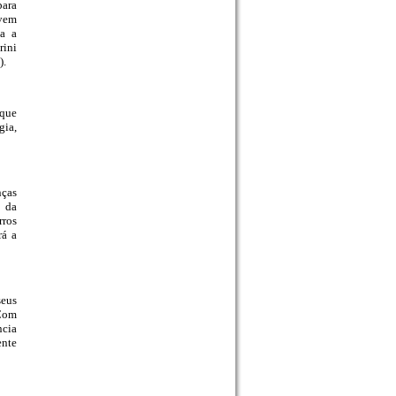
para
ovem
ia a
rini
I).
 que
ia,
nças
o da
rros
rá a
seus
 Com
ncia
ente