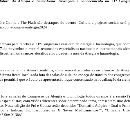
futuro da Alergia e Imunologia: Inovações e conhecimento no 51º Congre
ró e Contra e The Flash são destaques do evento Cultura e projetos sociais será p
ição do #congressoalergia2024
 prepara para receber o 51º Congresso Brasileiro de Alergia e Imunologia, que ocor
17 de novembro e reunirá renomados especialistas nacionais e internacionais alé
discutirem os avanços, desafios e novidades na área da Alergia e Imunologia.
so inova com a Arena Científica, onde serão discutidos casos clínicos de Alerg
 Arena ficará localizada fora das salas de aula, no espaço de trânsito dos congressis
ada permitirá que o áudio da apresentação fique concentrado na localização da aren
 lota as salas do Congresso de Alergia e Imunologia todos os anos é a sessão P
 especialistas, com visões diferentes sobre determinado tema, apresentam suas def
to. Nesta edição do Pró e Contra serão debatidos “Dermatite Atópica - Qual o Prim
ico a Indicar: Imunossupressores X Novos Medicamentos?”, “Urticária Crô
ia? Sim X Não”.