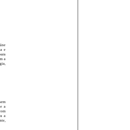
eúne
ia e
para
om a
gia,
 sem
 e a
 com
ra a
nte,