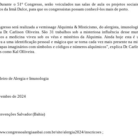
Durante o 51º Congresso, serão veiculados nas salas de aula os projetos sociai
 os da Irmã Dulce, para que os congressistas possam conhecê-los mais de perto.
gresso será realizada a vernissage Alquimia & Misticismo, do alergista, imunologi
ta Dr. Carlison Oliveira. São 31 trabalhos sob a misteriosa influência desse mu
os a medicina viveu sob os véus e mistérios da Alquimia. Ainda hoje esta é
va a uma identificação pessoal e mágica que se torna cada vez mais presente na m
apas imaginários com símbolos e códigos e números alquímicos”, explica Dr. Carli
as como Kal Olliveira.
leiro de Alergia e Imunologia
ovembro de 2024
onvenções Salvador (Bahia)
www.congressoalergiaasbai.com.br/site/alergia2024/inscricoes ;