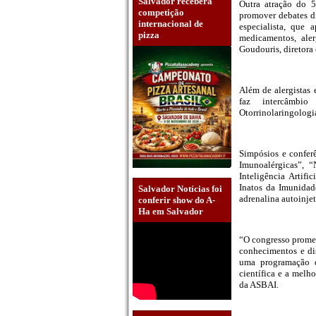
Salvador receberá
Outra atração do 5
competição
promover debates di
internacional de
especialista, que 
pizza
medicamentos, aler
Goudouris, diretora
Além de alergistas 
faz intercâmbio 
Otorrinolaringologi
Simpósios e confe
Imunoalérgicas”, 
Inteligência Artifi
Inatos da Imunidad
Salvador Notícias foi
adrenalina autoinjet
conferir show do A-
Ha em Salvador
“O congresso promet
conhecimentos e di
uma programação d
científica e a melh
da ASBAI.