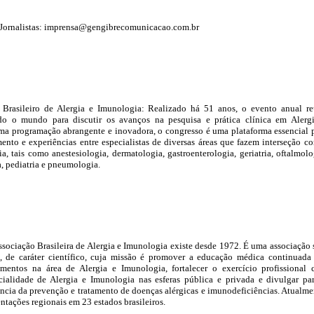
Jornalistas: imprensa@gengibrecomunicacao.com.br
Brasileiro de Alergia e Imunologia: Realizado há 51 anos, o evento anual r
odo o mundo para discutir os avanços na pesquisa e prática clínica em Alerg
a programação abrangente e inovadora, o congresso é uma plataforma essencial 
ento e experiências entre especialistas de diversas áreas que fazem interseção c
a, tais como anestesiologia, dermatologia, gastroenterologia, geriatria, oftalmolo
a, pediatria e pneumologia.
sociação Brasileira de Alergia e Imunologia existe desde 1972. É uma associação
va, de caráter científico, cuja missão é promover a educação médica continuada
mentos na área de Alergia e Imunologia, fortalecer o exercício profissional
cialidade de Alergia e Imunologia nas esferas pública e privada e divulgar pa
ncia da prevenção e tratamento de doenças alérgicas e imunodeficiências. Atualme
ntações regionais em 23 estados brasileiros.