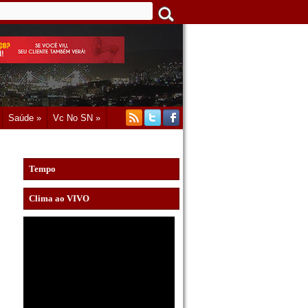
Saúde »
Vc No SN »
Tempo
Clima ao VIVO