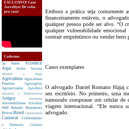
EXCLUSIVO! Caso
Joevellyn: De volta
Embora a prática seja comumente a
pra casa!
financeiramente estáveis, o advoga
qualquer pessoa pode ser alvo. “O c
qualquer vulnerabilidade emocional
contrair empréstimos ou vender bens p
Cadernos
Acontece
3a. Idade
Casos exemplares
Aqui
Acões Sociais
Afinando a língua
Agricultura
Agricultura
Familiar
Agronegócio
O advogado Daniel Romano Hajaj cit
Agropecuária
Apicultura
seu escritório. No primeiro, uma mu
Apicultura e Meliponicultura
Artigos
namorado comprasse um celular de ú
Autoestima
Automobilismo
Avicultura
viagem internacional. “Ele nunca s
Babado
Bastidores
BBB
advogado.
Brasil
Beleza
Caprinocultura
Carnaval
Celebridades
e Famosos
Ciclismo