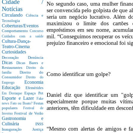
Cidade /
No segundo caso, uma mulher financ
Notícias
ser convencida pelo golpista de que al
Circulando
Ciência e
seria um negócio lucrativo. Além do
Tecnologia
maximizou o limite dos cartões 
Coberturas/Eventos
empréstimos em seu nome, acumula
Comportamento
Concurso
mil. “Conseguimos recuperar os veíc
Cuidados com a saúde
Cultura-Dança-
prejuízo financeiro e emocional foi sig
Teatro-Cinema
Curiosidades
Decoração
Denúncia
Dicas
Dicas Bares e
Restaurantes
Direito da
Direito do
família
Como identificar um golpe?
Consumidor
Direito do
Economia
Emprego
Educação
Efemérides
Espaço Pet
Em Destaque
Daniel diz que identificar um "gol
Esporte e Lazer
Fake
especialmente porque muitas vítima
Festas
news
Fato ou Boato?
anteriores, têm dificuldade em desconf
populares
Festival de
Festival de Verão
Inverno
Gastronomia e
Culinária
INSS
“Mesmo com alertas de amigos e fam
Inauguração
Justiça