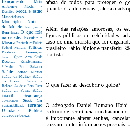
Lançamento
afasta de todos para proteger o g
Meio
Ambiente
Moda /
quando é tarde demais”, alerta o adv
Moda e estilo
Desfiles
Motociclismo
Municípios
Notícias
do Mundo
Nutrição e
Além das relações amorosas, os es
O que rola
Bem Estar
figuras públicas ou celebridades. 
na cidade: Eventos e
caso de uma diarista que foi enganad
Música
Piscicultura
Policia
brasileiro Fábio Júnior e transferiu 
Policial
Políticas
Federal
Públicas
Premiação
o artista.
Quem Ama Cuida
Prêmios
Receitas
Relacionamento
Salvador Por Salvador
Saúde
Saúde Mental
Saúde da Mulher
Saúde
do Homem
Saúde e
O que fazer ao descobrir o golpe?
Beleza
Saúde e Bem Estar
Saúde em Forma
Saúde
Segurança
infantil
Stock Car
Solenidades
O advogado Daniel Romano Hajaj or
Turismo
Sustentabilidade
Utilidade Pública
boletim de ocorrência imediatament
cuidados e beleza
é importante alterar senhas, cancela
possam conter informações pessoais pa