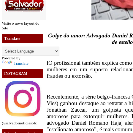
Visite o novo layout do
Site
Golpe do amor: Advogado Daniel Ro
Translate
de esteli
Powered by
IO profissional também explica como 
Translate
mulheres em um suposto relaciona
INSTAGRAM
fraudes ou extorsão.
Recentemente, a série belgo-france
Vies) ganhou destaque ao retratar a h
Jonathan Zaccai, um golpista que
amorosos para extorquir mulheres.
advogado Daniel Romano Hajaj alert
@salvadornoticiasofc
"estelionato amoroso", é mais comum