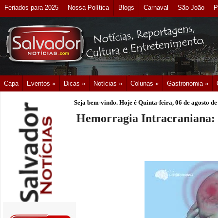
Feriados para 2025
Nossa Política
Blogs
Carnaval
São João
P
Capa
Eventos »
Dicas »
Notícias »
Colunas »
Gastronomia »
Seja bem-vindo. Hoje é
Quinta-feira, 06 de agosto d
Hemorragia Intracraniana: 