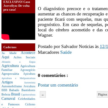
EXCLUSIVO! Caso
Joevellyn: De volta
O diagnóstico precoce e o tratame
pra casa!
aumentar as chances de recuperação 
paciente ficará com sequelas, mas q
prognóstico. Em caso de sequelas, 
local do cérebro acometido e das co
Wagner.
Postado por
Salvador Noticias
às
12/
Cadernos
Marcadores
Saúde
Acontece
3a. Idade
Aqui
Acões Sociais
Afinando a língua
Agricultura
Agricultura
Familiar
Agronegócio
Agropecuária
Apicultura
0 comentários :
Apicultura e Meliponicultura
Artigos
Autoestima
Postar um comentário
Automobilismo
Avicultura
Babado
Bastidores
BBB
Brasil
←
Página 
Beleza
Caprinocultura
Carnaval
Celebridades
e Famosos
Ciclismo