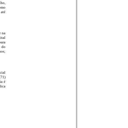
lho,
como
 até
e na
ital
para
a do
nos;
ial
(71)
ia é
lica