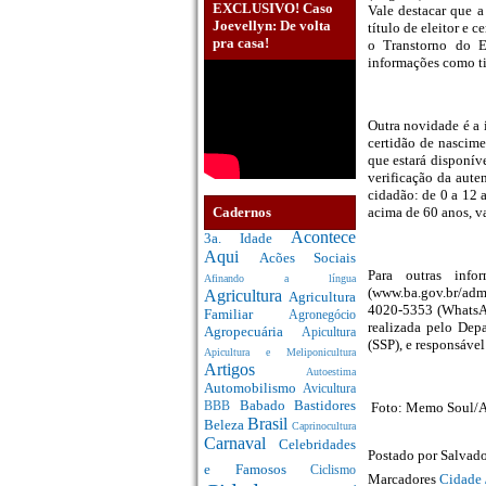
EXCLUSIVO! Caso
Vale destacar que 
Joevellyn: De volta
título de eleitor e 
pra casa!
o Transtorno do Es
informações como ti
Outra novidade é a
certidão de nascime
que estará disponí
verificação da aute
cidadão: de 0 a 12 
Cadernos
acima de 60 anos, v
Acontece
3a. Idade
Aqui
Acões Sociais
Para outras infor
Afinando a língua
(www.ba.gov.br/admin
Agricultura
Agricultura
4020-5353 (WhatsAp
Familiar
Agronegócio
realizada pelo Dep
Agropecuária
Apicultura
(SSP), e responsáve
Apicultura e Meliponicultura
Artigos
Autoestima
Automobilismo
Avicultura
Babado
Bastidores
Foto: Memo Soul/
BBB
Brasil
Beleza
Caprinocultura
Carnaval
Celebridades
Postado por
Salvado
e Famosos
Ciclismo
Marcadores
Cidade 