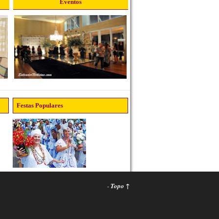
Eventos
Festas Populares
-
Topo ↑