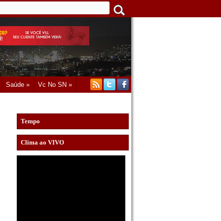
Saúde »
Vc No SN »
Tempo
Clima ao VIVO