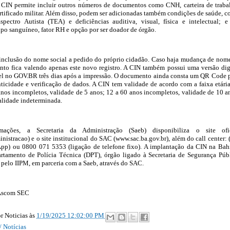
a CIN permite incluir outros números de documentos como CNH, carteira de traba
certificado militar. Além disso, podem ser adicionadas também condições de saúde, 
pectro Autista (TEA) e deficiências auditiva, visual, física e intelectual; e
po sanguíneo, fator RH e opção por ser doador de órgão.
 inclusão do nome social a pedido do próprio cidadão. Caso haja mudança de nom
nto fica valendo apenas este novo registro. A CIN também possui uma versão dig
vel no GOV.BR três dias após a impressão. O documento ainda consta um QR Code 
nticidade e verificação de dados. A CIN tem validade de acordo com a faixa etári
anos incompletos, validade de 5 anos; 12 a 60 anos incompletos, validade de 10 a
alidade indeterminada.
mações, a Secretaria da Administração (Saeb) disponibiliza o site ofic
istracao) e o site institucional do SAC (www.sac.ba.gov.br), além do call center: 
p) ou 0800 071 5353 (ligação de telefone fixo). A implantação da CIN na Bah
artamento de Polícia Técnica (DPT), órgão ligado à Secretaria de Segurança Púb
l pelo IIPM, em parceria com a Saeb, através do SAC.
Ascom SEC
r Noticias
às
1/19/2025 12:02:00 PM
/ Notícias