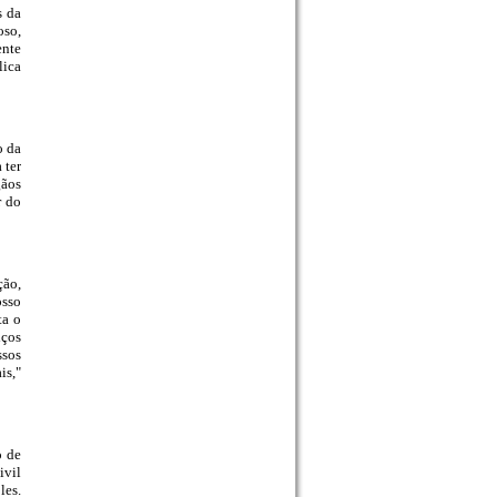
s da
oso,
ente
lica
o da
 ter
gãos
r do
ção,
osso
ta o
iços
ssos
is,"
o de
ivil
les.