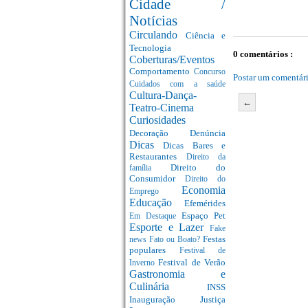
Cidade /
Notícias
Circulando
Ciência e
Tecnologia
0 comentários :
Coberturas/Eventos
Comportamento
Concurso
Postar um comentár
Cuidados com a saúde
Cultura-Dança-
←
Teatro-Cinema
Curiosidades
Decoração
Denúncia
Dicas
Dicas Bares e
Restaurantes
Direito da
Direito do
família
Consumidor
Direito do
Economia
Emprego
Educação
Efemérides
Espaço Pet
Em Destaque
Esporte e Lazer
Fake
Festas
news
Fato ou Boato?
populares
Festival de
Festival de Verão
Inverno
Gastronomia e
Culinária
INSS
Inauguração
Justiça