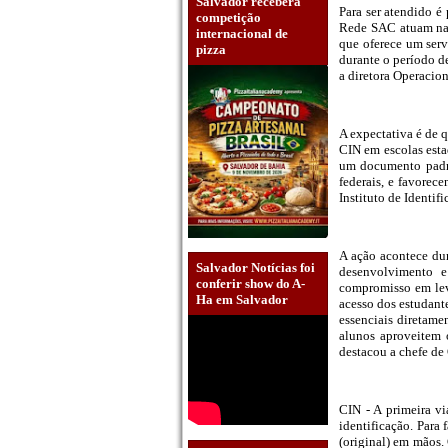
Salvador receberá
Para ser atendido é
competição
Rede SAC atuam na 
internacional de
que oferece um serv
pizza
durante o período d
a diretora Operacio
A expectativa é de 
CIN em escolas esta
um documento padrã
federais, e favorece
Instituto de Identif
A ação acontece dur
Salvador Notícias foi
desenvolvimento e
conferir show do A-
compromisso em leva
Ha em Salvador
acesso dos estudante
essenciais diretame
alunos aproveitem 
destacou a chefe de
CIN - A primeira v
identificação. Para
(original) em mãos. 