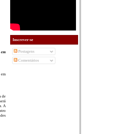
Inscrever-se
Postagens
) em
Comentários
, em
a de
será
a. A
atro
ndes