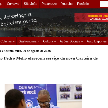
gs
Carnaval
São João
Paparazzo
Youtube
Portfólio
Colunas »
Gastronomia »
Cultura »
Ações Sociais »
Auto Esportes
e é
Quinta-feira, 06 de agosto de 2026
to Pedro Mello oferecem serviço da nova Carteira de