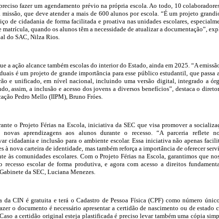
 preciso fazer um agendamento prévio na própria escola. Ao todo, 10 colaboradore
missão, que deve atender a mais de 600 alunos por escola. “É um projeto grandi
iço de cidadania de forma facilitada e proativa nas unidades escolares, especialm
e matrícula, quando os alunos têm a necessidade de atualizar a documentação”, exp
nal do SAC, Nilza Rios.
que a ação alcance também escolas do interior do Estado, ainda em 2025. “A emissã
duais é um projeto de grande importância para esse público estudantil, que passa a
o e unificado, em nível nacional, incluindo uma versão digital, integrado a ór
ndo, assim, a inclusão e acesso dos jovens a diversos benefícios”, destaca o direto
icação Pedro Mello (IIPM), Bruno Fróes.
ante o Projeto Férias na Escola, iniciativa da SEC que visa promover a socializa
 novas aprendizagens aos alunos durante o recesso. “A parceria reflete n
r cidadania e inclusão para o ambiente escolar. Essa iniciativa não apenas facili
s à nova carteira de identidade, mas também reforça a importância de oferecer serv
nte às comunidades escolares. Com o Projeto Férias na Escola, garantimos que no
o recesso escolar de forma produtiva, e agora com acesso a direitos fundamenta
 Gabinete da SEC, Luciana Menezes.
ia da CIN é gratuita e terá o Cadastro de Pessoa Física (CPF) como número únic
 fazer o documento é necessário apresentar a certidão de nascimento ou de estado c
Caso a certidão original esteja plastificada é preciso levar também uma cópia simp