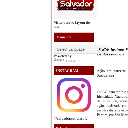
Visite o novo layout do
Site
Translate
SAC e Instituto P
escolas estaduais
Powered by
Translate
Ação em parceria 
INSTAGRAM
Sussuarana
O SAC Itinerante e 
Identidade Nacional
de 8h às 17h, começ
ação, realizada em
escolas da rede es
Pereira, em São Marc
@salvadornoticiasofc