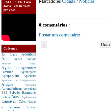
Marcadores
Cidade / Notícias
EXCLUSIVO! Caso
Joevellyn: De volta
pra casa!
0 comentários :
Postar um comentário
←
Página 
Cadernos
Acontece
3a. Idade
Aqui
Acões Sociais
Afinando a língua
Agricultura
Agricultura
Familiar
Agronegócio
Agropecuária
Apicultura
Apicultura e Meliponicultura
Artigos
Autoestima
Automobilismo
Avicultura
Babado
Bastidores
BBB
Brasil
Beleza
Caprinocultura
Carnaval
Celebridades
e Famosos
Ciclismo