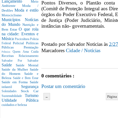
Lançamento
Meio
Pontos Diversos, o Plantão cont
Ambiente
Moda /
(Comitê de Proteção Integral aos Dir
Moda e estilo
Desfiles
órgãos do Poder Executivo Federal, E
Motociclismo
de Justiça (Poder Judiciário, Minis
Municípios
Notícias
do Mundo
Nutrição e
instâncias não- governamentais.
O que rola
Bem Estar
na cidade: Eventos e
Música
Piscicultura
Policia
Postado por
Salvador Noticias
às
2/2
Policial
Políticas
Federal
Públicas
Premiação
Marcadores
Cidade / Notícias
Quem Ama Cuida
Prêmios
Receitas
Relacionamento
Salvador Por Salvador
Saúde
Saúde Mental
Saúde da Mulher
Saúde
do Homem
Saúde e
0 comentários :
Beleza
Saúde e Bem Estar
Saúde em Forma
Saúde
Postar um comentário
Segurança
infantil
Stock Car
Solenidades
Turismo
Sustentabilidade
←
Página 
Utilidade Pública
cuidados e beleza