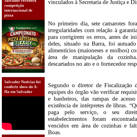
Salvador receberá
vinculados à Secretaria de Justiça e 
competição
internacional de
pizza
No primeiro dia, sete camarotes for
irregularidades com relação à garanti
para corrigirem os erros, antes de i
deles, situado na Barra, foi autuad
alimentícios (maioneses e molhos) c
área de manipulação da cozinha
descartados no ato e o fornecedor res
Salvador Notícias foi
Segundo o diretor de Fiscalização 
conferir show do A-
equipes do órgão vão verificar requis
Ha em Salvador
e banheiros, das rampas de acesso 
existência de intérpretes de libras. 
paga pelo serviço, o seu direi
estabelecimentos foram encontrad
vencidos em área de cozinhas e falta
Boas.