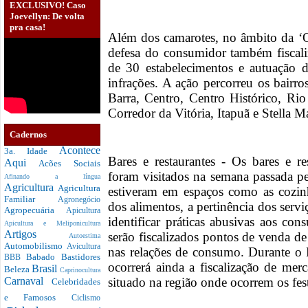
EXCLUSIVO! Caso
Joevellyn: De volta
pra casa!
Além dos camarotes, no âmbito da ‘
defesa do consumidor também fiscali
de 30 estabelecimentos e autuação d
infrações. A ação percorreu os bair
Barra, Centro, Centro Histórico, R
Corredor da Vitória, Itapuã e Stella Ma
Cadernos
Acontece
3a. Idade
Bares e restaurantes - Os bares e r
Aqui
Acões Sociais
foram visitados na semana passada pe
Afinando a língua
Agricultura
Agricultura
estiveram em espaços como as cozinh
Familiar
Agronegócio
dos alimentos, a pertinência dos serv
Agropecuária
Apicultura
identificar práticas abusivas aos co
Apicultura e Meliponicultura
Artigos
serão fiscalizados pontos de venda de
Autoestima
Automobilismo
Avicultura
nas relações de consumo. Durante o
Babado
Bastidores
BBB
ocorrerá ainda a fiscalização de me
Brasil
Beleza
Caprinocultura
situado na região onde ocorrem os fest
Carnaval
Celebridades
e Famosos
Ciclismo