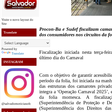
Visite o novo layout do
Site
Procon-Ba e Sudef fiscalizam camaro
Translate
dos consumidores nos circuitos da fo
Powered by
Fiscalização iniciada nesta terça-fei
Translate
último dia do Carnaval
INSTAGRAM
Com o objetivo de garantir acessibil
período da folia, foi iniciada na manh
das estruturas dos camarotes priva
integra a ‘Operação Carnaval 2025’, e 
da folia momesca. A fiscaliza
(Superintendência de Proteção e D
@salvadornoticiasofc
(Superintendência dos Direitos da