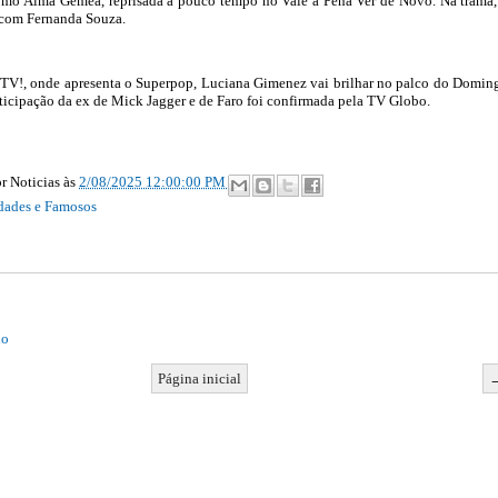
omo Alma Gêmea, reprisada a pouco tempo no Vale a Pena Ver de Novo. Na trama,
 com Fernanda Souza.
 TV!, onde apresenta o Superpop, Luciana Gimenez vai brilhar no palco do Domin
ticipação da ex de Mick Jagger e de Faro foi confirmada pela TV Globo.
r Noticias
às
2/08/2025 12:00:00 PM
dades e Famosos
io
Página inicial