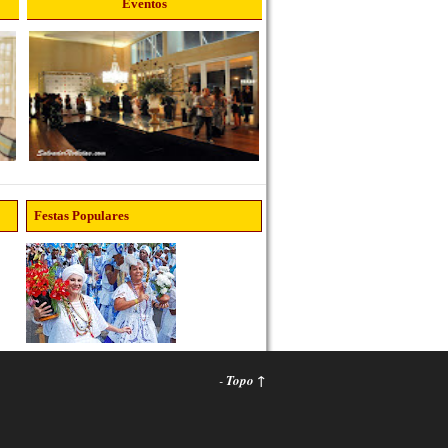
Eventos
Festas Populares
-
Topo ↑