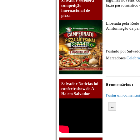
algumas novelas, c
Salvador receberá
fazia par romântico
competição
internacional de
pizza
Liberada pela Rede
A informação da par
Postado por
Salvado
Marcadores
Celebri
Salvador Notícias foi
0 comentários :
conferir show do A-
Ha em Salvador
Postar um comentár
←