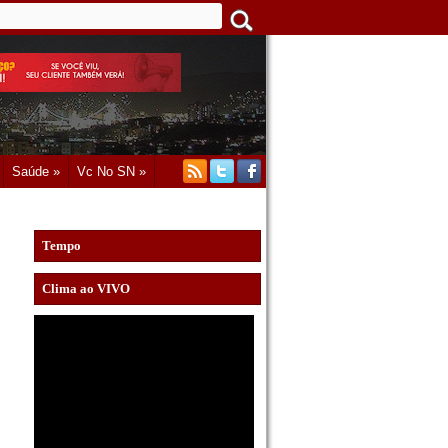
Saúde »
Vc No SN »
Tempo
Clima ao VIVO