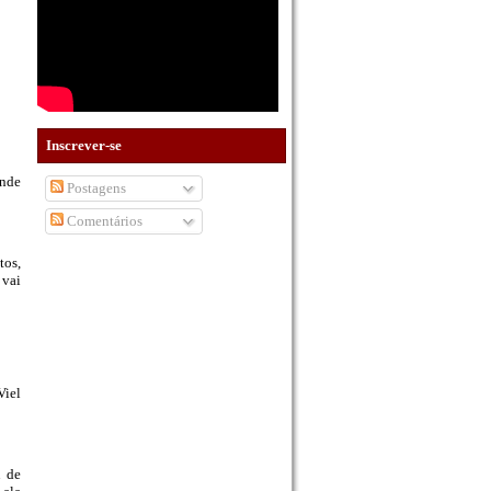
Inscrever-se
onde
Postagens
Comentários
tos,
 vai
Viel
u de