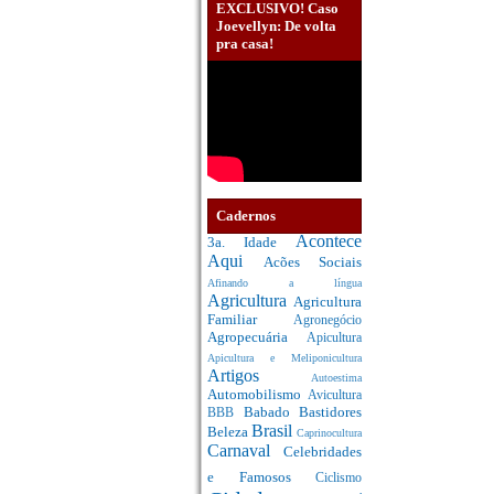
EXCLUSIVO! Caso
Joevellyn: De volta
pra casa!
Cadernos
Acontece
3a. Idade
Aqui
Acões Sociais
Afinando a língua
Agricultura
Agricultura
Familiar
Agronegócio
Agropecuária
Apicultura
Apicultura e Meliponicultura
Artigos
Autoestima
Automobilismo
Avicultura
Babado
Bastidores
BBB
Brasil
Beleza
Caprinocultura
Carnaval
Celebridades
e Famosos
Ciclismo