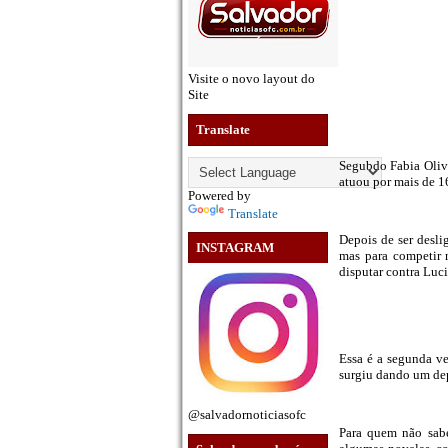
Visite o novo layout do
Site
Translate
Segubdo Fabia Olive
atuou por mais de 16
Powered by
Translate
Depois de ser desl
INSTAGRAM
mas para competir
disputar contra Luc
Essa é a segunda ve
surgiu dando um de
@salvadornoticiasofc
Para quem não sabe