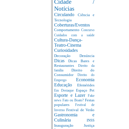
Cidade /
Notícias
Circulando
Ciência e
Tecnologia
Coberturas/Eventos
Comportamento
Concurso
Cuidados com a saúde
Cultura-Dança-
Teatro-Cinema
Curiosidades
Decoração
Denúncia
Dicas
Dicas Bares e
Restaurantes
Direito da
Direito do
família
Consumidor
Direito do
Economia
Emprego
Educação
Efemérides
Espaço Pet
Em Destaque
Esporte e Lazer
Fake
Festas
news
Fato ou Boato?
populares
Festival de
Festival de Verão
Inverno
Gastronomia e
Culinária
INSS
Inauguração
Justiça