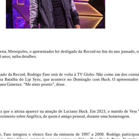
ira, Metropoles, o apresentador foi desligado da Record no fim do ano passado, 
 anos; saiba detalhes.
igado da Record, Rodrigo Faro está de volta à TV Globo. Não como um dos contra
 na Batalha do Lip Sync, que acontece no Domingão com Huck. O apresentador
iana Gimenez. “Me sinto pronto”, disse.
z que o artista aparece na atração de Luciano Huck. Em 2023, o marido de Vera 
poimento sobre Angélica, de quem é amigo pessoal, durante uma homenagem.
, Faro integrou o elenco fixo da emissora de 1997 a 2008. Rodrigo participo