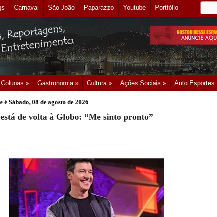
gs
Carnaval
São João
Paparazzo
Youtube
Portfólio
Colunas »
Gastronomia »
Cultura »
Ações Sociais »
Auto Esportes
e é
Sábado, 08 de agosto de 2026
está de volta à Globo: “Me sinto pronto”