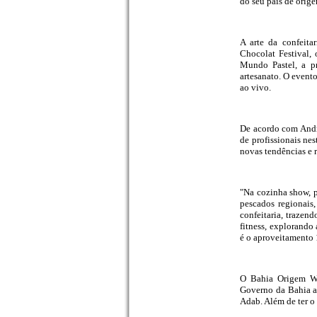
do seu país de orig
A arte da confeit
Chocolat Festival,
Mundo Pastel, a pr
artesanato. O event
ao vivo.
De acordo com André
de profissionais ne
novas tendências e r
"Na cozinha show, p
pescados regionais
confeitaria, trazen
fitness, explorando
é o aproveitamento 
O Bahia Origem W
Governo da Bahia 
Adab. Além de ter o