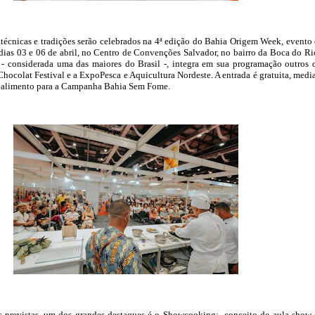
técnicas e tradições serão celebrados na 4ª edição do Bahia Origem Week, evento
 dias 03 e 06 de abril, no Centro de Convenções Salvador, no bairro da Boca do Ri
 - considerada uma das maiores do Brasil -, integra em sua programação outros 
Chocolat Festival e a ExpoPesca e Aquicultura Nordeste. A entrada é gratuita, medi
e alimento para a Campanha Bahia Sem Fome.
es previstas, um dos grandes destaques é o Showcooking: conceito de aula show