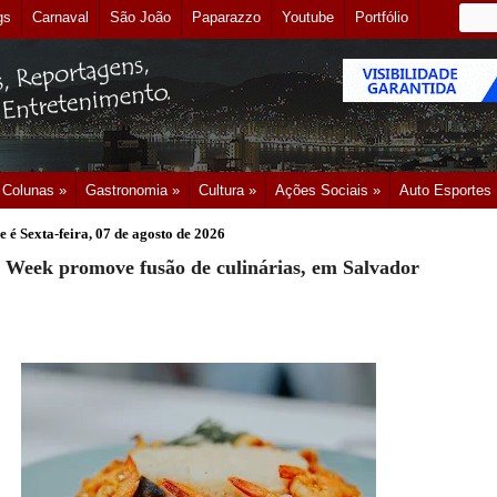
gs
Carnaval
São João
Paparazzo
Youtube
Portfólio
Colunas »
Gastronomia »
Cultura »
Ações Sociais »
Auto Esportes
e é
Sexta-feira, 07 de agosto de 2026
 Week promove fusão de culinárias, em Salvador