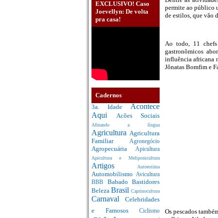
EXCLUSIVO! Caso
permite ao público 
Joevellyn: De volta
de estilos, que vão 
pra casa!
Ao todo, 11 chefs
gastronômicos abor
influência africana 
Jônatas Bomfim e Fa
Cadernos
Acontece
3a. Idade
Aqui
Acões Sociais
Afinando a língua
Agricultura
Agricultura
Familiar
Agronegócio
Agropecuária
Apicultura
Apicultura e Meliponicultura
Artigos
Autoestima
Automobilismo
Avicultura
Babado
Bastidores
BBB
Brasil
Beleza
Caprinocultura
Carnaval
Celebridades
e Famosos
Os pescados também
Ciclismo