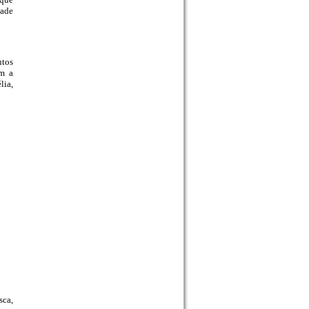
dade
ntos
am a
lia,
sca,