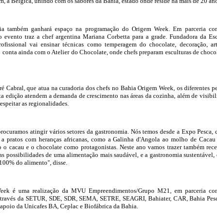
em, a Bélgica, unindo com os sabores da Bahia, estado onde reside há mais de 20 an
aria também ganhará espaço na programação do Origem Week. Em parceria c
 o evento traz a chef argentina Mariana Corbetta para a grade. Fundadora da Es
ofissional vai ensinar técnicas como temperagem do chocolate, decoração, ar
o conta ainda com o Atelier do Chocolate, onde chefs preparam esculturas de choco
 Cabral, que atua na curadoria dos chefs no Bahia Origem Week, os diferentes pe
sta edição atendem a demanda de crescimento nas áreas da cozinha, além de visibil
espeitar as regionalidades.
rocuramos atingir vários setores da gastronomia. Nós temos desde a Expo Pesca,
, a pratos com heranças africanas, como a Galinha d'Angola ao molho de Cacau
do o cacau e o chocolate como protagonistas. Neste ano vamos trazer também rece
 as possibilidades de uma alimentação mais saudável, e a gastronomia sustentável,
100% do alimento", disse.
eek é uma realização da MVU Empreendimentos/Grupo M21, em parceria co
através da SETUR, SDE, SDR, SEMA, SETRE, SEAGRI, Bahiater, CAR, Bahia Pes
 apoio da Unicafes BA, Ceplac e Biofábrica da Bahia.