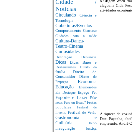
Cidade /
o Origem Week traz
alagoana Cida Pesc
Notícias
atividades econômi
Circulando
Ciência e
Tecnologia
Coberturas/Eventos
Comportamento
Concurso
Cuidados com a saúde
Cultura-Dança-
Teatro-Cinema
Curiosidades
Decoração
Denúncia
Dicas
Dicas Bares e
Restaurantes
Direito da
Direito do
família
Consumidor
Direito do
Economia
Emprego
Educação
Efemérides
Espaço Pet
Em Destaque
Esporte e Lazer
Fake
Festas
news
Fato ou Boato?
populares
Festival de
Festival de Verão
Inverno
A riqueza da cozinh
Gastronomia e
Dani Façanha, chef
Culinária
INSS
empresário, André C
Inauguração
Justiça