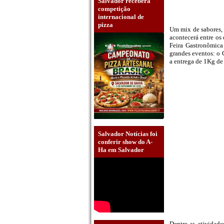
Salvador receberá
competição
internacional de
pizza
Um mix de sabores, 
acontecerá entre os
Feira Gastronômica
grandes eventos: o 
a entrega de 1Kg d
Salvador Notícias foi
conferir show do A-
Ha em Salvador
Dentre as atividad