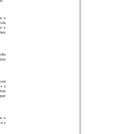
os.
om o
cola
te e
late
rfis
izar
 com
 e a
itas
 que
m o
ca e