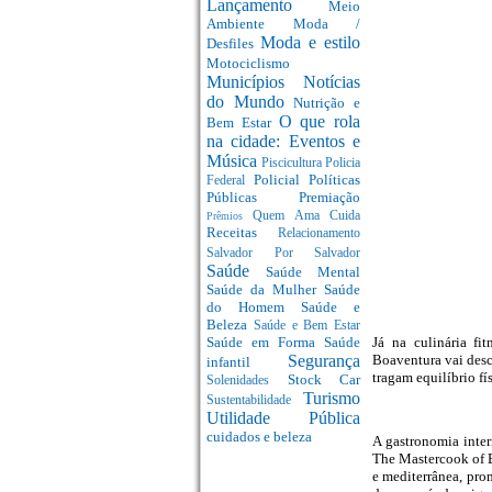
Lançamento
Meio
Ambiente
Moda /
Moda e estilo
Desfiles
Motociclismo
Municípios
Notícias
do Mundo
Nutrição e
O que rola
Bem Estar
na cidade: Eventos e
Música
Piscicultura
Policia
Policial
Políticas
Federal
Públicas
Premiação
Quem Ama Cuida
Prêmios
Receitas
Relacionamento
Salvador Por Salvador
Saúde
Saúde Mental
Saúde da Mulher
Saúde
do Homem
Saúde e
Beleza
Saúde e Bem Estar
Já na culinária fi
Saúde em Forma
Saúde
Boaventura vai desc
Segurança
infantil
tragam equilíbrio fí
Stock Car
Solenidades
Turismo
Sustentabilidade
Utilidade Pública
cuidados e beleza
A gastronomia inter
The Mastercook of B
e mediterrânea, pro