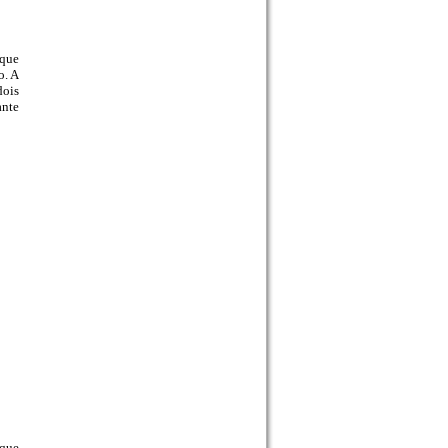
 que
o. A
dois
ante
 que