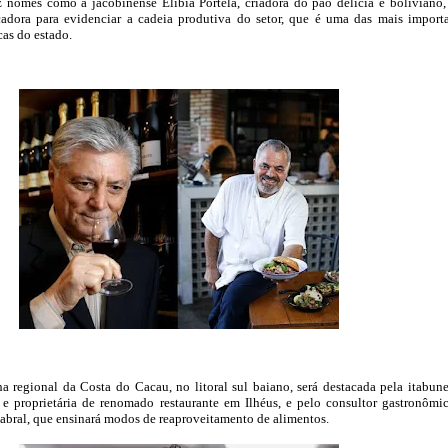
 nomes como a jacobinense Elíbia Portela, criadora do pão delícia e boliviano,
adora para evidenciar a cadeia produtiva do setor, que é uma das mais import
cas do estado.
a regional da Costa do Cacau, no litoral sul baiano, será destacada pela itabun
 e proprietária de renomado restaurante em Ilhéus, e pelo consultor gastronômi
abral, que ensinará modos de reaproveitamento de alimentos.