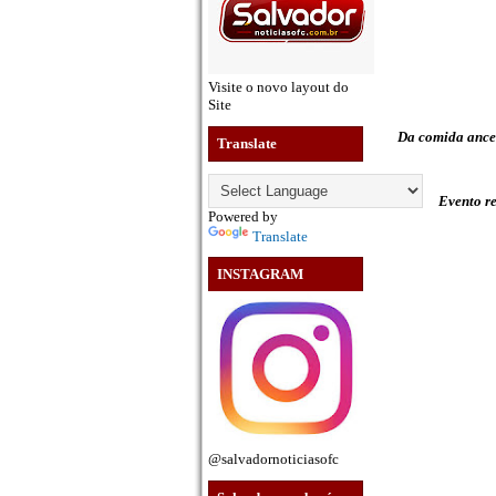
Visite o novo layout do
Site
Da comida ances
Translate
Evento re
Powered by
Translate
INSTAGRAM
@salvadornoticiasofc