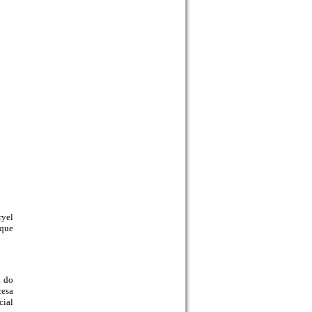
ryel
 que
a do
cesa
cial