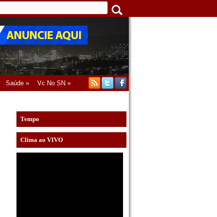
Saúde »
Vc No SN »
Tempo
Clima ao VIVO