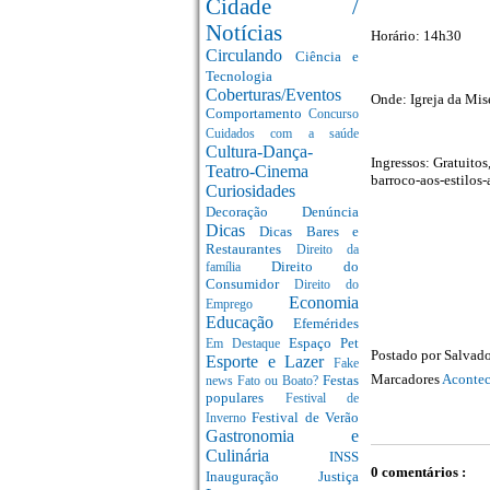
Cidade /
Notícias
Horário: 14h30
Circulando
Ciência e
Tecnologia
Coberturas/Eventos
Onde: Igreja da Mis
Comportamento
Concurso
Cuidados com a saúde
Cultura-Dança-
Ingressos: Gratuito
Teatro-Cinema
barroco-aos-estilos
Curiosidades
Decoração
Denúncia
Dicas
Dicas Bares e
Restaurantes
Direito da
Direito do
família
Consumidor
Direito do
Economia
Emprego
Educação
Efemérides
Espaço Pet
Em Destaque
Postado por
Salvado
Esporte e Lazer
Fake
Marcadores
Acontec
Festas
news
Fato ou Boato?
populares
Festival de
Festival de Verão
Inverno
Gastronomia e
Culinária
INSS
0 comentários :
Inauguração
Justiça