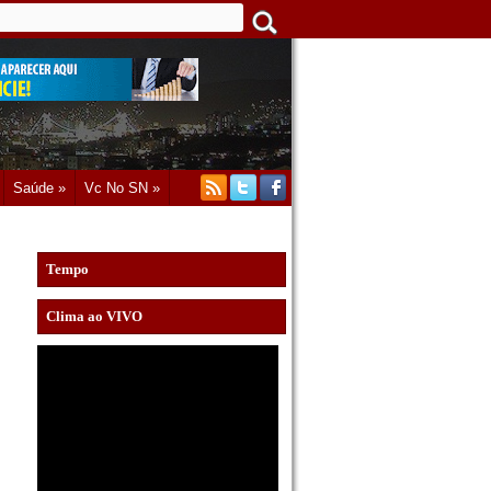
Saúde »
Vc No SN »
Tempo
Clima ao VIVO