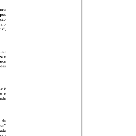
roca
ipos
ação
uero
os”,
inar
ba e
ença
odas
te é
ão e
cada
l da
car”
gada
ução