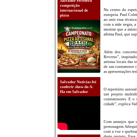
Salvador receberá
competição
No centro do espetá
internacional de
europeia. Paul Colm
pizza
ao unir essa técni
com a mãe negra, a 
mostrar que a músic
afirma Paul, que sup
Além dos concerto
Reverso”, inspirad
artistas locais das 
de um contratenor c
as apresentações ter
Salvador Notícias foi
conferir show do A-
O repertório autora
Ha em Salvador
um projeto multidi
contratenores. E o
cidade”, explica Va
Com arranjos que u
personagem Arlequin
com a voz e quebrar 
deste projeto. Ess