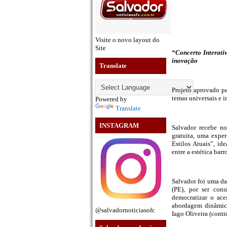
Visite o novo layout do
Site
“Concerto Interati
inovação
Translate
Projeto aprovado pe
temas universais e 
Powered by
Translate
INSTAGRAM
Salvador recebe no
gratuita, uma exper
Estilos Atuais”, i
entre a estética bar
Salvador foi uma da
(PE), por ser con
democratizar o ace
abordagem dinâmica
@salvadornoticiasofc
Iago Oliveira (contr