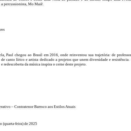
a a percussionista, Mo Maiê.
res
la, Paul chegou ao Brasil em 2016, onde reinventou sua trajetória: de professo
 de canto lírico e artista dedicado a projetos que unem diversidade e resistência.
 e redescoberta da música inspira o cerne deste projeto.
erativo – Contratenor Barroco aos Estilos Atuais
 (quarta-feira) de 2025