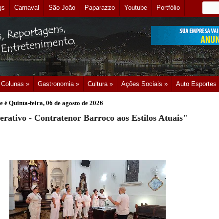
gs
Carnaval
São João
Paparazzo
Youtube
Portfólio
Colunas »
Gastronomia »
Cultura »
Ações Sociais »
Auto Esportes
e é
Quinta-feira, 06 de agosto de 2026
erativo - Contratenor Barroco aos Estilos Atuais"