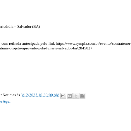
ericórdia – Salvador (BA)
s, com retirada antecipada pelo link https://www.sympla.com.br/evento/contratenor
-atuais-projeto-aprovado-pela-funarte-salvador-ba/2845027
r Noticias
às
3/12/2025 10:30:00 AM
e Aqui