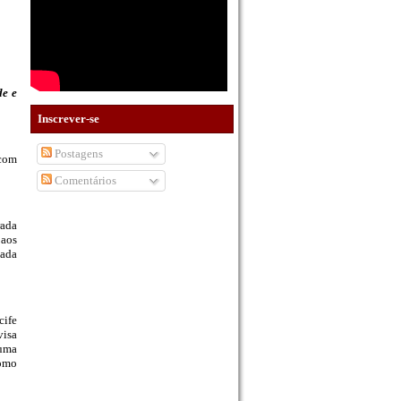
de e
Inscrever-se
Postagens
 com
Comentários
rada
 aos
sada
cife
visa
 uma
como