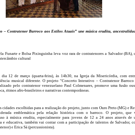
vo – Contratenor Barroco aos Estilos Atuais” une música erudita, ancestralida
la Funarte e Bolsa Pixinguinha leva voz rara de contratenores a Salvador (BA),
intercâmbio cultural
 dia 12 de março (quarta-feira), às 14h30, na Igreja da Misericórdia, com ent
iência musical diferente. O projeto “Concerto Interativo – Contratenor Barroco
dealizado pelo contratenor venezuelano Paul Colmenares, promove uma fusão ou
roca, ritmos afro-brasileiros e narrativas contemporâneas.
s cidades escolhidas para a realização do projeto, junto com Ouro Preto (MG) e Re
siderada emblemática pela relação histórica com o barroco. O projeto, que 
sso à música erudita, especialmente para jovens de 12 a 24 anos através de
 e educativa, também vai contar com a participação de talentos de Salvador, 
atenor) e Erica Sá (percussionista).