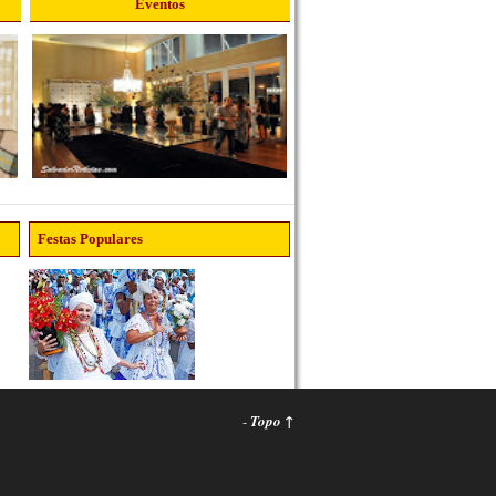
Eventos
Festas Populares
-
Topo ↑