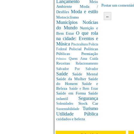
Lançamento
Meio
Postar um comentár
Ambiente
Moda /
Moda e estilo
Desfiles
←
Motociclismo
Municípios
Notícias
do Mundo
Nutrição e
O que rola
Bem Estar
na cidade: Eventos e
Música
Piscicultura
Policia
Policial
Políticas
Federal
Públicas
Premiação
Quem Ama Cuida
Prêmios
Receitas
Relacionamento
Salvador Por Salvador
Saúde
Saúde Mental
Saúde da Mulher
Saúde
do Homem
Saúde e
Beleza
Saúde e Bem Estar
Saúde em Forma
Saúde
Segurança
infantil
Stock Car
Solenidades
Turismo
Sustentabilidade
Utilidade Pública
cuidados e beleza