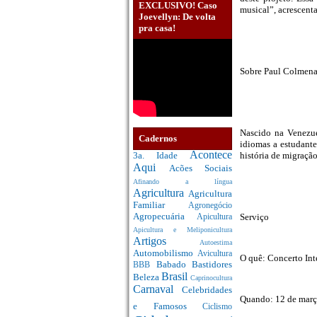
EXCLUSIVO! Caso
musical”, acrescent
Joevellyn: De volta
pra casa!
Sobre Paul Colmena
Nascido na Venezue
Cadernos
idiomas a estudante
Acontece
história de migração
3a. Idade
Aqui
Acões Sociais
Afinando a língua
Agricultura
Agricultura
Familiar
Agronegócio
Agropecuária
Serviço
Apicultura
Apicultura e Meliponicultura
Artigos
Autoestima
Automobilismo
Avicultura
O quê: Concerto Int
Babado
Bastidores
BBB
Brasil
Beleza
Caprinocultura
Carnaval
Celebridades
Quando: 12 de março
e Famosos
Ciclismo