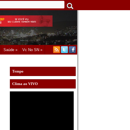
Saúde »
Vc No SN »
Tempo
Clima ao VIVO