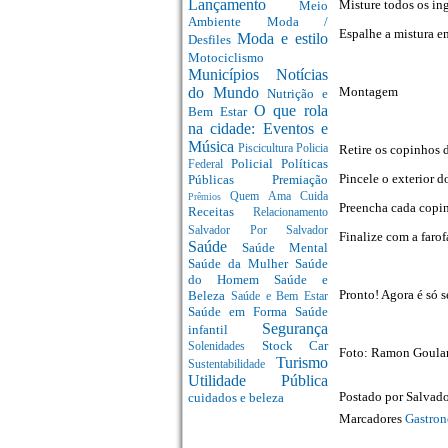
Lançamento
Misture todos os ing
Meio
Ambiente
Moda /
Espalhe a mistura e
Moda e estilo
Desfiles
Motociclismo
Municípios
Notícias
Montagem
do Mundo
Nutrição e
O que rola
Bem Estar
na cidade: Eventos e
Música
Retire os copinhos 
Piscicultura
Policia
Policial
Políticas
Federal
Pincele o exterior d
Públicas
Premiação
Quem Ama Cuida
Prêmios
Preencha cada copi
Receitas
Relacionamento
Salvador Por Salvador
Finalize com a farof
Saúde
Saúde Mental
Saúde da Mulher
Saúde
do Homem
Saúde e
Pronto! Agora é só 
Beleza
Saúde e Bem Estar
Saúde em Forma
Saúde
Segurança
infantil
Stock Car
Solenidades
Foto: Ramon Goular
Turismo
Sustentabilidade
Utilidade Pública
Postado por
Salvado
cuidados e beleza
Marcadores
Gastron