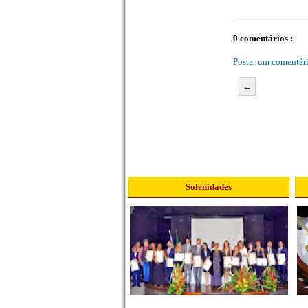
0 comentários :
Postar um comentár
←
Solenidades