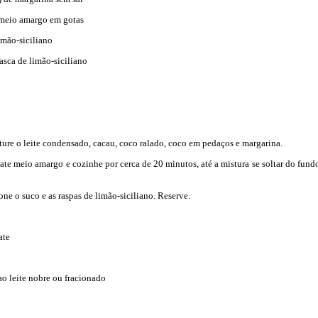
 meio amargo em gotas
imão-siciliano
asca de limão-siciliano
ure o leite condensado, cacau, coco ralado, coco em pedaços e margarina.
ate meio amargo e cozinhe por cerca de 20 minutos, até a mistura se soltar do fund
ione o suco e as raspas de limão-siciliano. Reserve.
ate
ao leite nobre ou fracionado