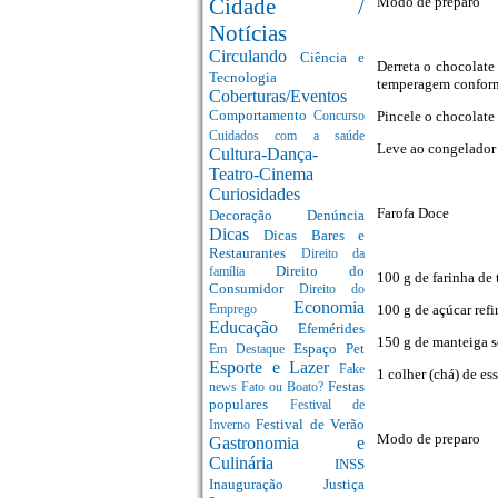
Modo de preparo
Cidade /
Notícias
Circulando
Ciência e
Derreta o chocolate
Tecnologia
temperagem confor
Coberturas/Eventos
Comportamento
Pincele o chocolate 
Concurso
Cuidados com a saúde
Leve ao congelador 
Cultura-Dança-
Teatro-Cinema
Curiosidades
Farofa Doce
Decoração
Denúncia
Dicas
Dicas Bares e
Restaurantes
Direito da
Direito do
família
100 g de farinha de 
Consumidor
Direito do
Economia
100 g de açúcar ref
Emprego
Educação
Efemérides
150 g de manteiga s
Espaço Pet
Em Destaque
Esporte e Lazer
Fake
1 colher (chá) de es
Festas
news
Fato ou Boato?
populares
Festival de
Festival de Verão
Inverno
Modo de preparo
Gastronomia e
Culinária
INSS
Inauguração
Justiça