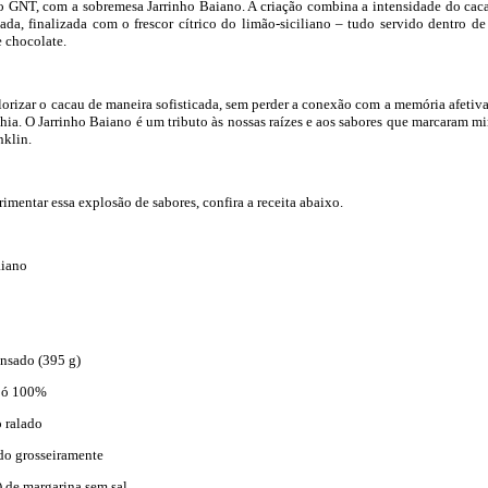
o GNT, com a sobremesa Jarrinho Baiano. A criação combina a intensidade do cac
da, finalizada com o frescor cítrico do limão-siciliano – tudo servido dentro d
 chocolate.
lorizar o cacau de maneira sofisticada, sem perder a conexão com a memória afetiva
ahia. O Jarrinho Baiano é um tributo às nossas raízes e aos sabores que marcaram m
nklin.
imentar essa explosão de sabores, confira a receita abaixo.
aiano
ensado (395 g)
 pó 100%
o ralado
do grosseiramente
) de margarina sem sal