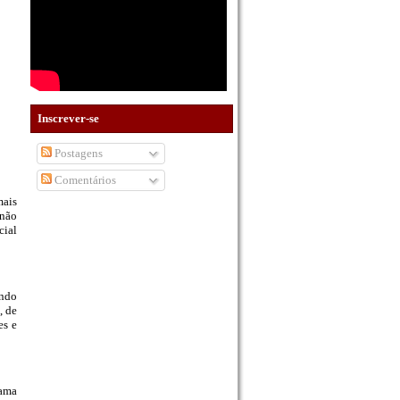
Inscrever-se
Postagens
Comentários
mais
 não
cial
ando
, de
es e
rama