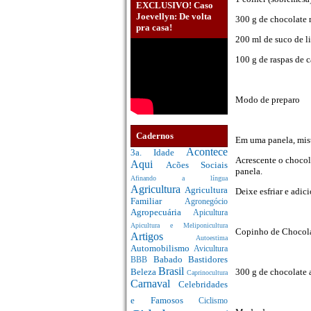
EXCLUSIVO! Caso
Joevellyn: De volta
300 g de chocolate
pra casa!
200 ml de suco de l
100 g de raspas de c
Modo de preparo
Cadernos
Em uma panela, mist
Acontece
3a. Idade
Acrescente o chocol
Aqui
Acões Sociais
panela.
Afinando a língua
Agricultura
Agricultura
Deixe esfriar e adic
Familiar
Agronegócio
Agropecuária
Apicultura
Apicultura e Meliponicultura
Copinho de Chocol
Artigos
Autoestima
Automobilismo
Avicultura
Babado
Bastidores
BBB
Brasil
300 g de chocolate 
Beleza
Caprinocultura
Carnaval
Celebridades
e Famosos
Ciclismo