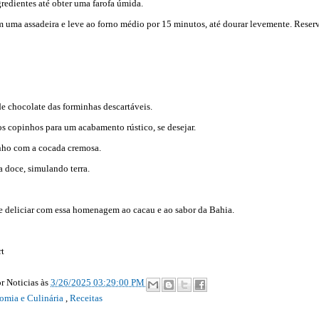
redientes até obter uma farofa úmida.
m uma assadeira e leve ao forno médio por 15 minutos, até dourar levemente. Reserv
de chocolate das forminhas descartáveis.
os copinhos para um acabamento rústico, se desejar.
nho com a cocada cremosa.
a doce, simulando terra.
se deliciar com essa homenagem ao cacau e ao sabor da Bahia.
t
r Noticias
às
3/26/2025 03:29:00 PM
omia e Culinária
,
Receitas