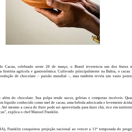
o Cacau, celebrado neste 26 de março, o Brasil reverencia um dos frutos 
a história agrícola e gastronômica. Cultivado principalmente na Bahia, o cacau
produção de chocolate – paixão mundial –, mas também revela um vasto poten
 além do chocolate. Sua polpa rende sucos, geleias e compotas incríveis. Qu
 um líquido conhecido como mel de cacau, uma bebida adocicada e levemente ácida
. Até mesmo a casca do fruto pode ser aproveitada para fazer chá, rico em nutrient
cas”, explica o chef Manoel Franklin.
(BA), Franklin conquistou projeção nacional ao vencer a 11ª temporada do prog