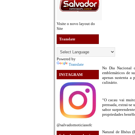
Visite o novo layout do
Site
Translate
Powered by
Translate
No Dia Nacional d
emblemáticos de su
INSTAGRAM
apenas sustenta a 
culinário.
“O cacau vai muito
prensada, extrai-se
sabor surpreendente
propriedades benéfi
@salvadornoticiasofc
Natural de Ilhéus 