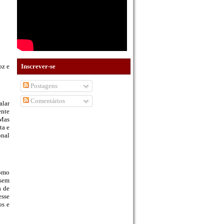
oz e
Inscrever-se
Postagens
Comentários
alar
ente
 Mas
ta e
onal
como
 sem
a de
esse
os e