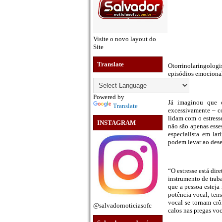
Visite o novo layout do
Site
Translate
Otorrinolaringologi
episódios emocional
Powered by
Já imaginou que o
Translate
excessivamente – co
lidam com o estress
INSTAGRAM
não são apenas esse
especialista em la
podem levar ao des
“O estresse está di
instrumento de traba
que a pessoa esteja 
potência vocal, ten
vocal se tornam crô
@salvadornoticiasofc
calos nas pregas voc