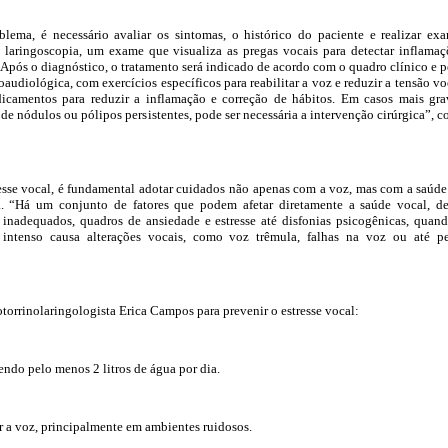
blema, é necessário avaliar os sintomas, o histórico do paciente e realizar ex
 laringoscopia, um exame que visualiza as pregas vocais para detectar inflamaç
“Após o diagnóstico, o tratamento será indicado de acordo com o quadro clínico e 
noaudiológica, com exercícios específicos para reabilitar a voz e reduzir a tensão vo
icamentos para reduzir a inflamação e correção de hábitos. Em casos mais gra
e nódulos ou pólipos persistentes, pode ser necessária a intervenção cirúrgica”, c
resse vocal, é fundamental adotar cuidados não apenas com a voz, mas com a saúd
ca. “Há um conjunto de fatores que podem afetar diretamente a saúde vocal, d
 inadequados, quadros de ansiedade e estresse até disfonias psicogênicas, quan
 intenso causa alterações vocais, como voz trêmula, falhas na voz ou até p
otorrinolaringologista Erica Campos para prevenir o estresse vocal:
endo pelo menos 2 litros de água por dia.
ar a voz, principalmente em ambientes ruidosos.