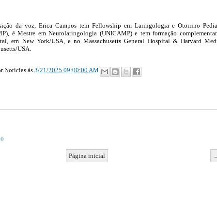
sição da voz, Erica Campos tem Fellowship em Laringologia e Otorrino Pedia
), é Mestre em Neurolaringologia (UNICAMP) e tem formação complementar
tal, em New York/USA, e no Massachusetts General Hospital & Harvard Med
husetts/USA.
r Noticias
às
3/21/2025 09:00:00 AM
io
Página inicial