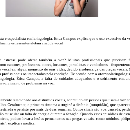
sta e especialista em laringologia, Erica Campos explica que o uso excessivo da v
mente estressantes afetam a saúde vocal
 estresse pode afetar também a voz? Muitos profissionais que precisam f
mo cantores, professores, atores, locutores, jornalistas e vendedores - frequentem
e vocal em algum momento de suas vidas, devido à sobrecarga das pregas vocais.
s profissionais os impactados pela condição. De acordo com a otorrinolaringologis
ringologia, Érica Campos, a falta de cuidados adequados e o sofrimento emoci
envolvimento de problemas na voz.
retamente relacionado aos distúrbios vocais, sobretudo em pessoas que usam a voz 
lho. Geralmente, o primeiro sintoma a surgir é a disfonia (rouquidão), que aparece
resfriada e persiste por mais de duas semanas. Outros sinais são voz cansada, perd
são muscular ou falta de energia durante a fonação. Quando esses episódios de estr
nicos, podem levar a lesões permanentes nas pregas vocais, como nódulos, pólip
ais”, explica a médica.