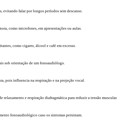
s, evitando falar por longos períodos sem descanso.
nora, como microfones, em apresentações ou aulas.
ritantes, como cigarro, álcool e café em excesso.
ais sob orientação de um fonoaudiólogo.
a, pois influencia na respiração e na projeção vocal.
de relaxamento e respiração diafragmática para reduzir a tensão muscular.
nto fonoaudiológico caso os sintomas persistam.