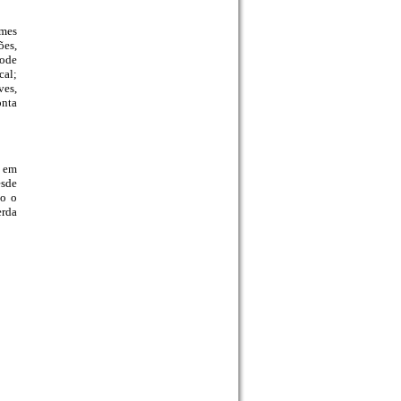
ames
ões,
pode
cal;
ves,
onta
e em
esde
do o
erda