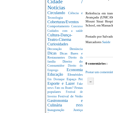
Cidade /
Notícias
Circulando
Ciência e
Referência em tran
Avançada (UNICAMP
Tecnologia
Mount Sinai Hospi
Coberturas/Eventos
School, em Massac
Comportamento
Concurso
Cuidados com a saúde
Cultura-Dança-
Postado por
Salvado
Teatro-Cinema
Marcadores
Saúde
Curiosidades
Decoração
Denúncia
Dicas
Dicas Bares e
Restaurantes
Direito da
Direito do
família
0 comentários :
Consumidor
Direito do
Economia
Emprego
Postar um comentár
Educação
Efemérides
Espaço Pet
Em Destaque
←
Esporte e Lazer
Fake
Festas
news
Fato ou Boato?
populares
Festival de
Festival de Verão
Inverno
Gastronomia e
Culinária
INSS
Inauguração
Justiça