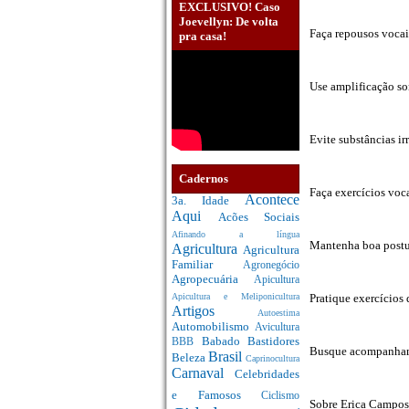
EXCLUSIVO! Caso
Joevellyn: De volta
Faça repousos vocai
pra casa!
Use amplificação so
Evite substâncias ir
Cadernos
Faça exercícios voc
Acontece
3a. Idade
Aqui
Acões Sociais
Afinando a língua
Mantenha boa postur
Agricultura
Agricultura
Familiar
Agronegócio
Agropecuária
Apicultura
Pratique exercícios 
Apicultura e Meliponicultura
Artigos
Autoestima
Automobilismo
Avicultura
Babado
Bastidores
BBB
Busque acompanhame
Brasil
Beleza
Caprinocultura
Carnaval
Celebridades
e Famosos
Ciclismo
Sobre Erica Campos