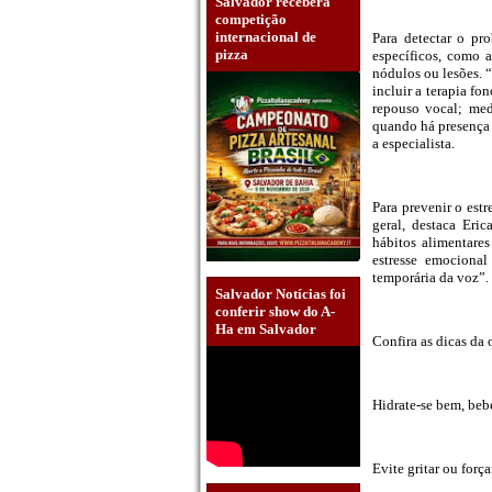
Salvador receberá
competição
internacional de
Para detectar o pro
pizza
específicos, como a
nódulos ou lesões. 
incluir a terapia fo
repouso vocal; med
quando há presença d
a especialista.
Para prevenir o est
geral, destaca Eri
hábitos alimentares
estresse emocional
temporária da voz”.
Salvador Notícias foi
conferir show do A-
Ha em Salvador
Confira as dicas da 
Hidrate-se bem, beb
Evite gritar ou forç