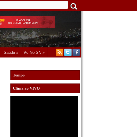
Saúde »
Vc No SN »
Tempo
Clima ao VIVO