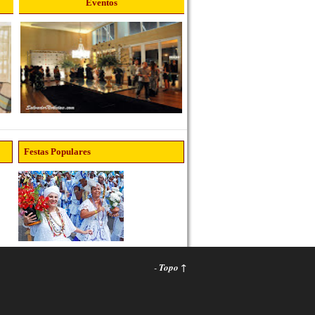
Eventos
Festas Populares
-
Topo ↑