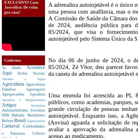
EXCLUSIVO! Caso
A adrenalina autoinjetável é o único 
Joevellyn: De volta
uma pessoa com anafilaxia, mas o m
pra casa!
A Comissão de Saúde da Câmara dos 
de 2024, audiência pública para 
85/2024, que visa o fornecimento
autoinjetável pelo Sistema Único da 
No dia 06 de junho de 2024, o dep
Cadernos
85/2024, Zé Vitor, deu parecer favor
Acontece
3a. Idade
Aqui
da caneta de adrenalina autoinjetável n
Acões Sociais
Afinando a língua
Agricultura
Agricultura
Familiar
Agronegócio
Agropecuária
Uma emenda foi acrescida ao PL 8
Apicultura
Apicultura e Meliponicultura
públicos, como academias, parques, s
Artigos
Autoestima
grande circulação de pessoas tenham
Automobilismo
Avicultura
autoinjetável. Enquanto isso, a Agên
Babado
Bastidores
BBB
Brasil
Beleza
(Anvisa) aguarda a solicitação de re
Caprinocultura
Carnaval
Celebridades
avaliar a aprovação da adrenalina au
e Famosos
Ciclismo
acesso ao medicamento.