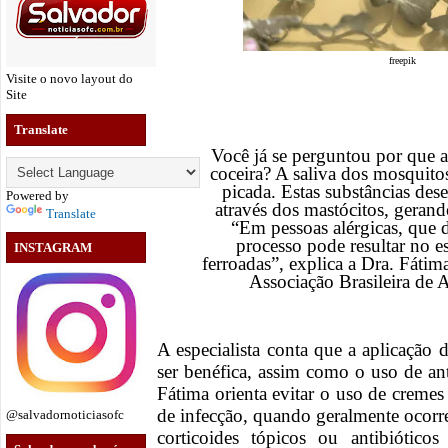
freepik
Visite o novo layout do
Site
Translate
Você já se perguntou por que 
coceira? A saliva dos mosquito
picada. Estas substâncias des
Powered by
através dos mastócitos, gerand
Translate
“Em pessoas alérgicas, que 
processo pode resultar no est
INSTAGRAM
ferroadas”, explica a Dra. Fáti
Associação Brasileira de
A especialista conta que a aplicação 
ser benéfica, assim como o uso de ant
Fátima orienta evitar o uso de creme
de infecção, quando geralmente ocorre
@salvadornoticiasofc
corticoides tópicos ou antibiótico