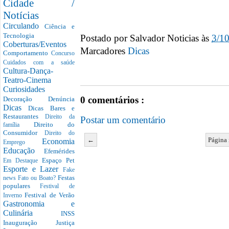
Cidade /
Notícias
Circulando
Ciência e
Tecnologia
Postado por
Salvador Noticias
às
3/1
Coberturas/Eventos
Marcadores
Dicas
Comportamento
Concurso
Cuidados com a saúde
Cultura-Dança-
Teatro-Cinema
Curiosidades
0 comentários :
Decoração
Denúncia
Dicas
Dicas Bares e
Restaurantes
Direito da
Postar um comentário
Direito do
família
Consumidor
Direito do
←
Página 
Economia
Emprego
Educação
Efemérides
Espaço Pet
Em Destaque
Esporte e Lazer
Fake
Festas
news
Fato ou Boato?
populares
Festival de
Festival de Verão
Inverno
Gastronomia e
Culinária
INSS
Inauguração
Justiça