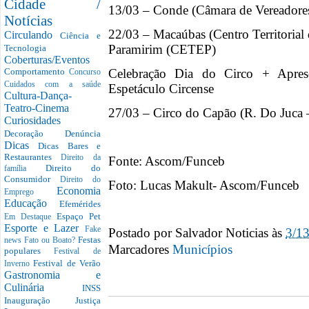
Cidade /
13/03 – Conde (Câmara de Vereadore
Notícias
22/03 – Macaúbas (Centro Territorial
Circulando
Ciência e
Paramirim (CETEP)
Tecnologia
Coberturas/Eventos
Celebração Dia do Circo + Apre
Comportamento
Concurso
Cuidados com a saúde
Espetáculo Circense
Cultura-Dança-
Teatro-Cinema
27/03 – Circo do Capão (R. Do Juca 
Curiosidades
Decoração
Denúncia
Dicas
Dicas Bares e
Restaurantes
Direito da
Fonte: Ascom/Funceb
Direito do
família
Consumidor
Direito do
Foto: Lucas Makult- Ascom/Funceb
Economia
Emprego
Educação
Efemérides
Espaço Pet
Em Destaque
Esporte e Lazer
Postado por
Salvador Noticias
às
3/1
Fake
Festas
news
Fato ou Boato?
Marcadores
Municípios
populares
Festival de
Festival de Verão
Inverno
Gastronomia e
Culinária
INSS
Inauguração
Justiça