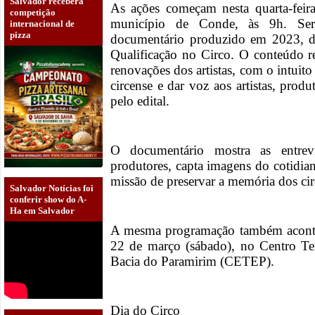
Salvador receberá
As ações começam nesta quarta-feir
competição
município de Conde, às 9h. Será
internacional de
pizza
documentário produzido em 2023, d
Qualificação no Circo. O conteúdo reg
renovações dos artistas, com o intuito
circense e dar voz aos artistas, prod
pelo edital.
O documentário mostra as entrevi
produtores, capta imagens do cotidia
missão de preservar a memória dos circ
Salvador Notícias foi
conferir show do A-
Ha em Salvador
A mesma programação também aconte
22 de março (sábado), no Centro Ter
Bacia do Paramirim (CETEP).
Dia do Circo