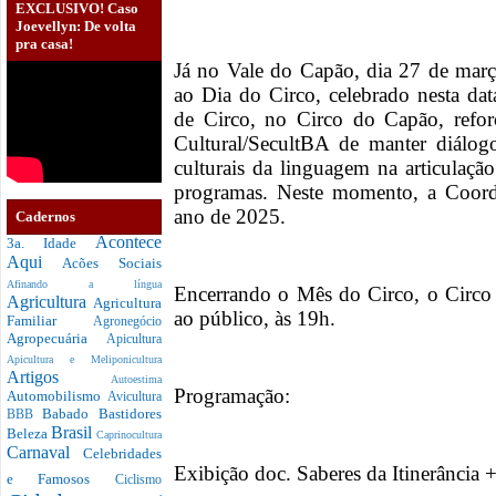
EXCLUSIVO! Caso
Joevellyn: De volta
pra casa!
Já no Vale do Capão, dia 27 de mar
ao Dia do Circo, celebrado nesta dat
de Circo, no Circo do Capão, ref
Cultural/SecultBA de manter diálog
culturais da linguagem na articulaçã
programas. Neste momento, a Coord
ano de 2025.
Cadernos
Acontece
3a. Idade
Aqui
Acões Sociais
Afinando a língua
Encerrando o Mês do Circo, o Circo 
Agricultura
Agricultura
ao público, às 19h.
Familiar
Agronegócio
Agropecuária
Apicultura
Apicultura e Meliponicultura
Artigos
Autoestima
Programação:
Automobilismo
Avicultura
Babado
Bastidores
BBB
Brasil
Beleza
Caprinocultura
Carnaval
Celebridades
Exibição doc. Saberes da Itinerância
e Famosos
Ciclismo