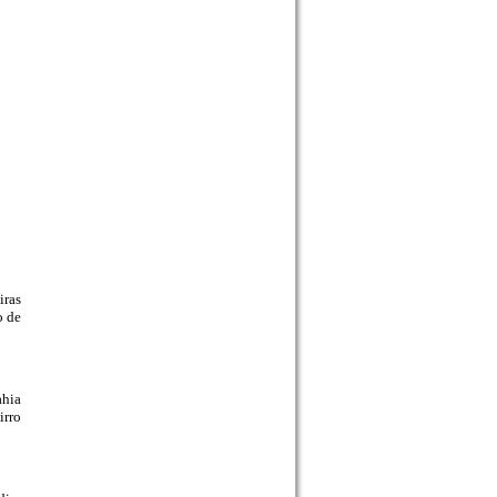
iras
o de
ahia
irro