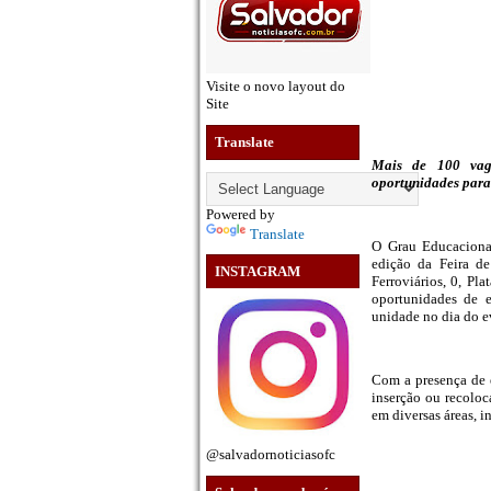
Visite o novo layout do
Site
Translate
Mais de 100 vag
oportunidades para 
Powered by
Translate
O Grau Educacional
edição da Feira d
INSTAGRAM
Ferroviários, 0, Pl
oportunidades de e
unidade no dia do e
Com a presença de e
inserção ou recoloc
em diversas áreas, i
@salvadornoticiasofc