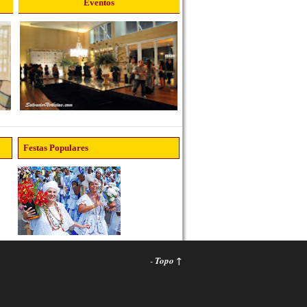
Eventos
Festas Populares
-
Topo ↑