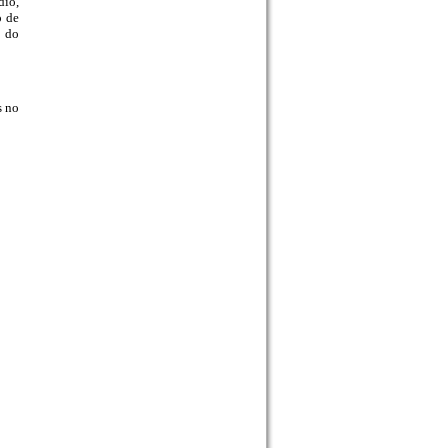
dio,
o de
o do
s no