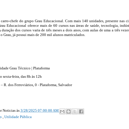
 carro-chefe do grupo Grau Educacional. Com mais 140 unidades, presente nas c
Grau Educacional oferece mais de 60 cursos nas áreas de saúde, tecnologia, indúst
A duração dos cursos varia de três meses a dois anos, com aulas de uma a três veze
o Grau, já possui mais de 200 mil alunos matriculados.
idade Grau Técnico | Plataforma
 sexta-feira, das 8h às 12h
– R. dos Ferroviários, 0 - Plataforma, Salvador
r Noticias
às
3/28/2025 07:00:00 AM
go
,
Utilidade Pública