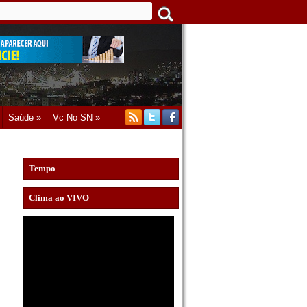
Saúde »
Vc No SN »
Tempo
Clima ao VIVO