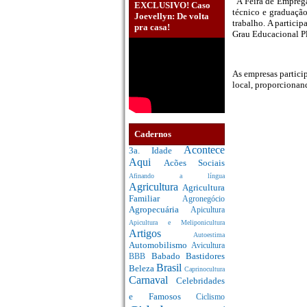
“A Feira de Emprega
EXCLUSIVO! Caso
técnico e graduaçã
Joevellyn: De volta
trabalho. A partici
pra casa!
Grau Educacional Pl
As empresas particip
local, proporcionan
Cadernos
Acontece
3a. Idade
Aqui
Acões Sociais
Afinando a língua
Agricultura
Agricultura
Familiar
Agronegócio
Agropecuária
Apicultura
Apicultura e Meliponicultura
Artigos
Autoestima
Automobilismo
Avicultura
Babado
Bastidores
BBB
Brasil
Beleza
Caprinocultura
Carnaval
Celebridades
e Famosos
Ciclismo