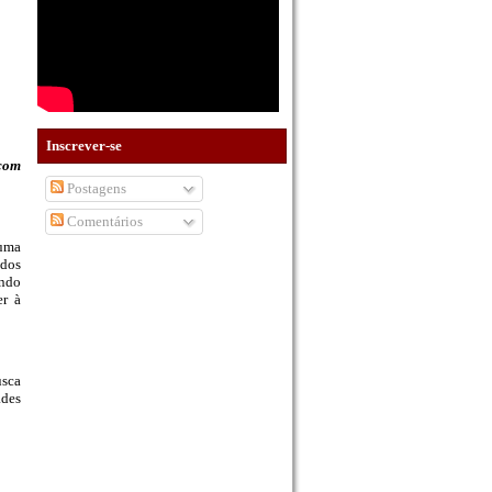
Inscrever-se
com
Postagens
Comentários
 uma
 dos
ando
er à
usca
ades