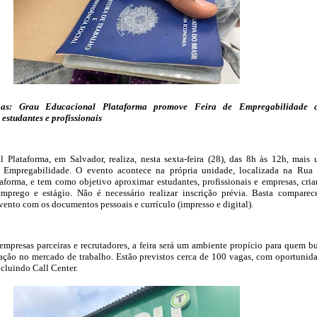
as: Grau Educacional Plataforma promove Feira de Empregabilidade 
estudantes e profissionais
 Plataforma, em Salvador, realiza, nesta sexta-feira (28), das 8h às 12h, mais
e Empregabilidade. O evento acontece na própria unidade, localizada na Rua
ataforma, e tem como objetivo aproximar estudantes, profissionais e empresas, cri
mprego e estágio. Não é necessário realizar inscrição prévia. Basta comparec
vento com os documentos pessoais e currículo (impresso e digital).
mpresas parceiras e recrutadores, a feira será um ambiente propício para quem b
ação no mercado de trabalho. Estão previstos cerca de 100 vagas, com oportunid
ncluindo Call Center.