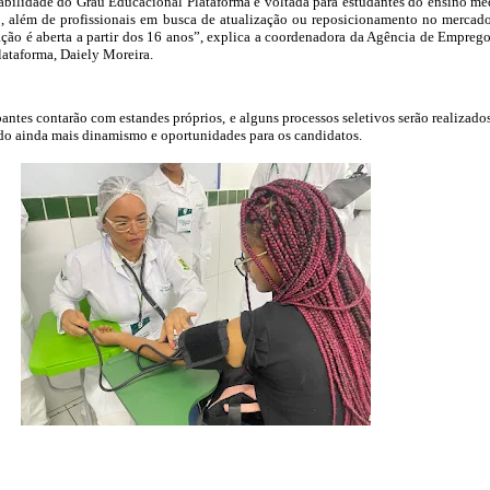
bilidade do Grau Educacional Plataforma é voltada para estudantes do ensino mé
o, além de profissionais em busca de atualização ou reposicionamento no mercad
pação é aberta a partir dos 16 anos”, explica a coordenadora da Agência de Empreg
ataforma, Daiely Moreira.
antes contarão com estandes próprios, e alguns processos seletivos serão realizado
do ainda mais dinamismo e oportunidades para os candidatos.