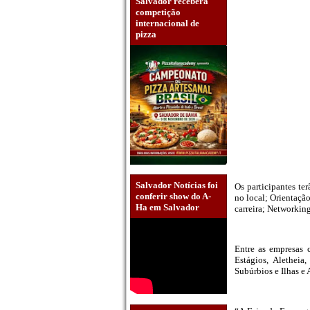
Salvador receberá
competição
internacional de
pizza
Salvador Notícias foi
Os participantes te
conferir show do A-
no local; Orientação
Ha em Salvador
carreira; Networkin
Entre as empresas
Estágios, Aletheia
Subúrbios e Ilhas e 