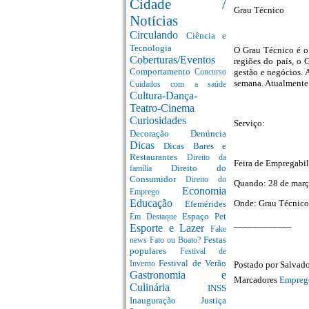
Cidade /
Grau Técnico
Notícias
Circulando
Ciência e
Tecnologia
O Grau Técnico é o
Coberturas/Eventos
regiões do país, o 
Comportamento
gestão e negócios. 
Concurso
semana. Atualmente 
Cuidados com a saúde
Cultura-Dança-
Teatro-Cinema
Curiosidades
Serviço:
Decoração
Denúncia
Dicas
Dicas Bares e
Restaurantes
Direito da
Feira de Empregabil
Direito do
família
Consumidor
Direito do
Quando: 28 de março
Economia
Emprego
Educação
Onde: Grau Técnico 
Efemérides
Espaço Pet
Em Destaque
____________
Esporte e Lazer
Fake
Festas
news
Fato ou Boato?
populares
Festival de
Festival de Verão
Postado por
Salvado
Inverno
Gastronomia e
Marcadores
Empre
Culinária
INSS
Inauguração
Justiça