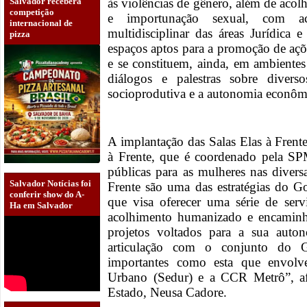
Salvador receberá
às violências de gênero, além de acol
competição
e importunação sexual, com 
internacional de
multidisciplinar das áreas Jurídica
pizza
espaços aptos para a promoção de aç
e se constituem, ainda, em ambientes
diálogos e palestras sobre divers
socioprodutiva e a autonomia econôm
A implantação das Salas Elas à Frent
à Frente, que é coordenado pela SP
públicas para as mulheres nas diversa
Salvador Notícias foi
Frente são uma das estratégias do 
conferir show do A-
que visa oferecer uma série de serv
Ha em Salvador
acolhimento humanizado e encaminha
projetos voltados para a sua auto
articulação com o conjunto do 
importantes como esta que envolv
Urbano (Sedur) e a CCR Metrô”, af
Estado, Neusa Cadore.