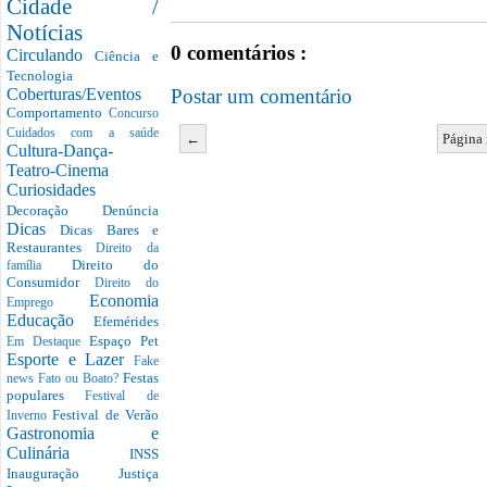
Cidade /
Notícias
0 comentários :
Circulando
Ciência e
Tecnologia
Postar um comentário
Coberturas/Eventos
Comportamento
Concurso
Cuidados com a saúde
←
Página 
Cultura-Dança-
Teatro-Cinema
Curiosidades
Decoração
Denúncia
Dicas
Dicas Bares e
Restaurantes
Direito da
Direito do
família
Consumidor
Direito do
Economia
Emprego
Educação
Efemérides
Espaço Pet
Em Destaque
Esporte e Lazer
Fake
Festas
news
Fato ou Boato?
populares
Festival de
Festival de Verão
Inverno
Gastronomia e
Culinária
INSS
Inauguração
Justiça