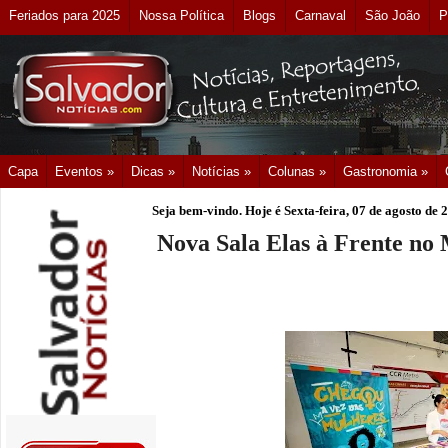
Feriados para 2025
Nossa Política
Blogs
Carnaval
São João
P
Capa
Eventos »
Dicas »
Notícias »
Colunas »
Gastronomia »
Seja bem-vindo. Hoje é
Sexta-feira, 07 de agosto de 
Nova Sala Elas à Frente no