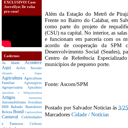
EXCLUSIVO! Caso
Joevellyn: De volta
pra casa!
Além da Estação do Metrô de Pirajá
Frente no Bairro do Calabar, em Salv
como parte do projeto de requalif
(CSU) na capital. No interior, as sa
e funcionam em parceria com os m
acordo de cooperação da SPM co
Desenvolvimento Social (Seades), par
Cadernos
Centro de Referência Especializado
Acontece
3a. Idade
municípios de pequeno porte.
Aqui
Acões Sociais
Afinando a língua
Agricultura
Agricultura
Familiar
Fonte: Ascom/SPM
Agronegócio
Agropecuária
Apicultura
Apicultura e Meliponicultura
Artigos
Autoestima
Automobilismo
Avicultura
Postado por
Salvador Noticias
às
3/2
Babado
Bastidores
BBB
Brasil
Beleza
Caprinocultura
Marcadores
Cidade / Notícias
Carnaval
Celebridades
e Famosos
Ciclismo