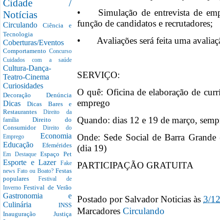
Cidade /
•
Simulação de entrevista de e
Notícias
função de candidatos e recrutadores;
Circulando
Ciência e
Tecnologia
•
Avaliações será feita uma avaliaç
Coberturas/Eventos
Comportamento
Concurso
Cuidados com a saúde
Cultura-Dança-
SERVIÇO:
Teatro-Cinema
Curiosidades
O quê: Oficina de elaboração de currí
Decoração
Denúncia
emprego
Dicas
Dicas Bares e
Restaurantes
Direito da
Quando: dias 12 e 19 de março, semp
Direito do
família
Consumidor
Direito do
Economia
Onde: Sede Social de Barra Grande 
Emprego
Educação
Efemérides
(dia 19)
Espaço Pet
Em Destaque
Esporte e Lazer
PARTICIPAÇÃO GRATUITA
Fake
Festas
news
Fato ou Boato?
populares
Festival de
Festival de Verão
Inverno
Gastronomia e
Postado por
Salvador Noticias
às
3/1
Culinária
INSS
Marcadores
Circulando
Inauguração
Justiça