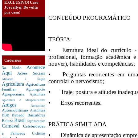
EXCLUSIVO! Caso
Joevellyn: De volta
pra casa!
CONTEÚDO PROGRAMÁTICO
TEÓRIA:
•
Estrutura ideal do currículo -
profissional, formação acadêmica e 
Cadernos
houver), habilidades e competências;
Acontece
3a. Idade
Aqui
Acões Sociais
•
Perguntas recorrentes em uma
Afinando a língua
controlar o nervosismo;
Agricultura
Agricultura
Familiar
Agronegócio
•
Traje, postura e atitudes inadequ
Agropecuária
Apicultura
Apicultura e Meliponicultura
•
Erros recorrentes.
Artigos
Autoestima
Automobilismo
Avicultura
Babado
Bastidores
BBB
Brasil
Beleza
Caprinocultura
PRÁTICA SIMULADA
Carnaval
Celebridades
e Famosos
Ciclismo
•
Dinâmica de apresentação empre