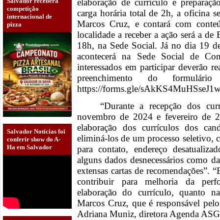
Salvador receberá
elaboração de currículo e preparaç
competição
carga horária total de 2h, a oficina 
internacional de
Marcos Cruz, e contará com conteúd
pizza
localidade a receber a ação será a de
18h, na Sede Social. Já no dia 19 d
acontecerá na Sede Social de Con
interessados em participar deverão re
preenchimento do formulári
https://forms.gle/sAkKS4MuHSseJ1w
“Durante a recepção dos curr
novembro de 2024 e fevereiro de 2
elaboração dos currículos dos can
Salvador Notícias foi
eliminá-los de um processo seletivo, 
conferir show do A-
Ha em Salvador
para contato, endereço desatualizad
alguns dados desnecessários como da
extensas cartas de recomendações”. 
contribuir para melhoria da per
elaboração do currículo, quanto n
Marcos Cruz, que é responsável pel
Adriana Muniz, diretora Agenda ASG 