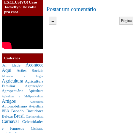
EXCLUSIVO! Caso
Joevellyn: De volta
Postar um comentário
pra casa!
←
Página 
Cadernos
Acontece
3a. Idade
Aqui
Acões Sociais
Afinando a língua
Agricultura
Agricultura
Familiar
Agronegócio
Agropecuária
Apicultura
Apicultura e Meliponicultura
Artigos
Autoestima
Automobilismo
Avicultura
Babado
Bastidores
BBB
Brasil
Beleza
Caprinocultura
Carnaval
Celebridades
e Famosos
Ciclismo