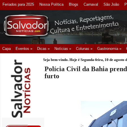
Feriados para 2025
Nossa Política
Blogs
Carnaval
São João
P
Capa
Eventos »
Dicas »
Notícias »
Colunas »
Gastronomia »
Seja bem-vindo. Hoje é
Segunda-feira, 10 de agosto 
Polícia Civil da Bahia prend
furto