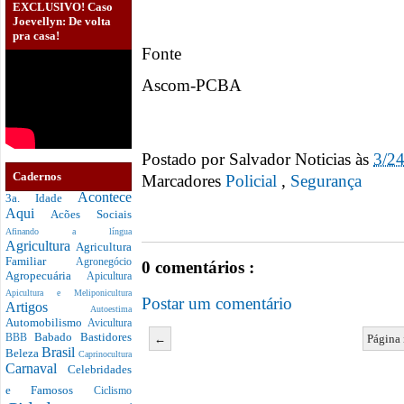
EXCLUSIVO! Caso
Joevellyn: De volta
pra casa!
Fonte
Ascom-PCBA
Postado por
Salvador Noticias
às
3/2
Cadernos
Marcadores
Policial
,
Segurança
Acontece
3a. Idade
Aqui
Acões Sociais
Afinando a língua
Agricultura
Agricultura
Familiar
Agronegócio
0 comentários :
Agropecuária
Apicultura
Apicultura e Meliponicultura
Postar um comentário
Artigos
Autoestima
Automobilismo
Avicultura
Babado
Bastidores
←
Página 
BBB
Brasil
Beleza
Caprinocultura
Carnaval
Celebridades
e Famosos
Ciclismo