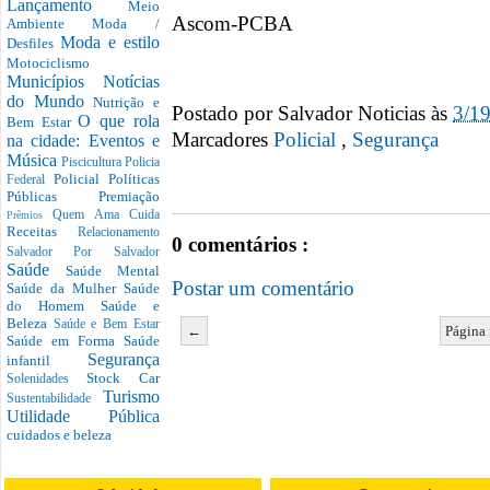
Lançamento
Meio
Ascom-PCBA
Ambiente
Moda /
Moda e estilo
Desfiles
Motociclismo
Municípios
Notícias
do Mundo
Nutrição e
Postado por
Salvador Noticias
às
3/1
O que rola
Bem Estar
Marcadores
Policial
,
Segurança
na cidade: Eventos e
Música
Piscicultura
Policia
Policial
Políticas
Federal
Públicas
Premiação
Quem Ama Cuida
Prêmios
Receitas
Relacionamento
0 comentários :
Salvador Por Salvador
Saúde
Saúde Mental
Postar um comentário
Saúde da Mulher
Saúde
do Homem
Saúde e
Beleza
Saúde e Bem Estar
←
Página 
Saúde em Forma
Saúde
Segurança
infantil
Stock Car
Solenidades
Turismo
Sustentabilidade
Utilidade Pública
cuidados e beleza