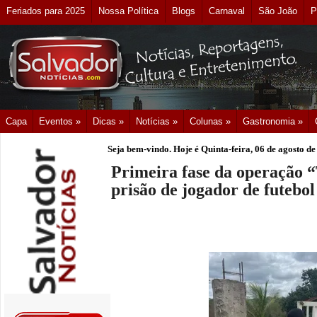
Feriados para 2025
Nossa Política
Blogs
Carnaval
São João
P
Capa
Eventos »
Dicas »
Notícias »
Colunas »
Gastronomia »
Seja bem-vindo. Hoje é
Quinta-feira, 06 de agosto d
Primeira fase da operação 
prisão de jogador de futebol