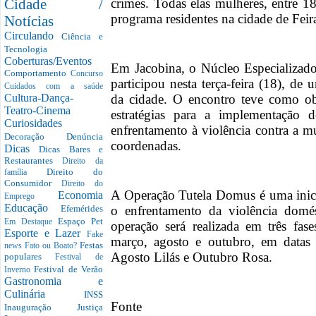
crimes. Todas elas mulheres, entre 1
Cidade /
programa residentes na cidade de Feir
Notícias
Circulando
Ciência e
Tecnologia
Coberturas/Eventos
Em Jacobina, o Núcleo Especializa
Comportamento
Concurso
participou nesta terça-feira (18), de
Cuidados com a saúde
da cidade. O encontro teve como obj
Cultura-Dança-
Teatro-Cinema
estratégias para a implementação d
Curiosidades
enfrentamento à violência contra a m
Decoração
Denúncia
coordenadas.
Dicas
Dicas Bares e
Restaurantes
Direito da
Direito do
família
Consumidor
Direito do
A Operação Tutela Domus é uma inicia
Economia
Emprego
Educação
o enfrentamento da violência domé
Efemérides
Espaço Pet
Em Destaque
operação será realizada em três fa
Esporte e Lazer
Fake
março, agosto e outubro, em datas
Festas
news
Fato ou Boato?
Agosto Lilás e Outubro Rosa.
populares
Festival de
Festival de Verão
Inverno
Gastronomia e
Culinária
INSS
Fonte
Inauguração
Justiça