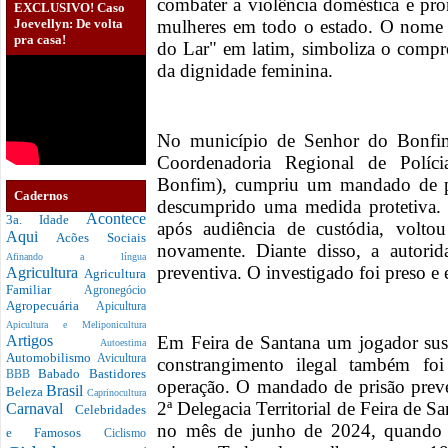
combater a violência doméstica e pr
EXCLUSIVO! Caso
Joevellyn: De volta
mulheres em todo o estado. O nome d
pra casa!
do Lar" em latim, simboliza o compr
da dignidade feminina.
No município de Senhor do Bonfim,
Coordenadoria Regional de Políci
Bonfim), cumpriu um mandado de pr
Cadernos
descumprido uma medida protetiva. 
Acontece
3a. Idade
após audiência de custódia, volto
Aqui
Acões Sociais
novamente. Diante disso, a autorida
Afinando a língua
preventiva. O investigado foi preso e e
Agricultura
Agricultura
Familiar
Agronegócio
Agropecuária
Apicultura
Apicultura e Meliponicultura
Em Feira de Santana um jogador suspe
Artigos
Autoestima
Automobilismo
Avicultura
constrangimento ilegal também foi
Babado
Bastidores
BBB
operação. O mandado de prisão preve
Brasil
Beleza
Caprinocultura
2ª Delegacia Territorial de Feira de S
Carnaval
Celebridades
no mês de junho de 2024, quando a
e Famosos
Ciclismo