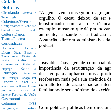
Cidade /
Notícias
“A gente vem conseguindo agregar
Circulando
Ciência e
orgulho. O cacau deixou de ser 
Tecnologia
Coberturas/Eventos
transformado com afeto e técnica
Comportamento
Concurso
exemplo, mostram que dá pra inovar 
Cuidados com a saúde
ambiente, a saúde e a tradição 
Cultura-Dança-
Teatro-Cinema
Assunção, diretora administrativa d
Curiosidades
podcast.
Decoração
Denúncia
Dicas
Dicas Bares e
Restaurantes
Direito da
Direito do
família
Josivaldo Dias, gerente comercial
Consumidor
Direito do
importância da estruturação da a
Economia
Emprego
decisivo para ampliarmos nossa prod
Educação
Efemérides
Espaço Pet
recebessem mais pela sua amêndoa de
Em Destaque
Esporte e Lazer
Fake
com alto teor de cacau e padrão inter
Festas
news
Fato ou Boato?
familiar pode ser sinônimo de excelên
populares
Festival de
Festival de Verão
Inverno
Gastronomia e
Culinária
INSS
Com políticas públicas bem direcion
Inauguração
Justiça