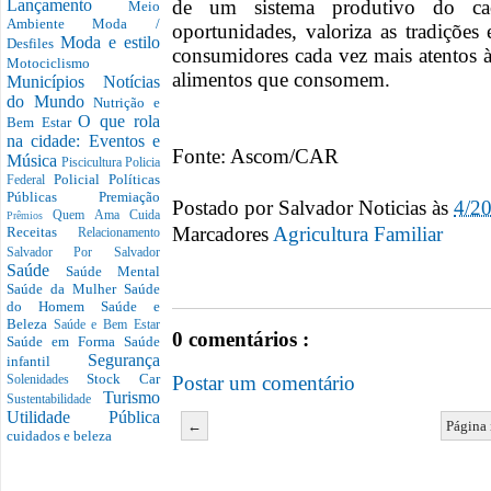
de um sistema produtivo do ca
Lançamento
Meio
Ambiente
Moda /
oportunidades, valoriza as tradiçõe
Moda e estilo
Desfiles
consumidores cada vez mais atentos
Motociclismo
alimentos que consomem.
Municípios
Notícias
do Mundo
Nutrição e
O que rola
Bem Estar
na cidade: Eventos e
Fonte: Ascom/CAR
Música
Piscicultura
Policia
Policial
Políticas
Federal
Públicas
Premiação
Postado por
Salvador Noticias
às
4/2
Quem Ama Cuida
Prêmios
Marcadores
Agricultura Familiar
Receitas
Relacionamento
Salvador Por Salvador
Saúde
Saúde Mental
Saúde da Mulher
Saúde
do Homem
Saúde e
Beleza
Saúde e Bem Estar
0 comentários :
Saúde em Forma
Saúde
Segurança
infantil
Stock Car
Postar um comentário
Solenidades
Turismo
Sustentabilidade
Utilidade Pública
←
Página 
cuidados e beleza