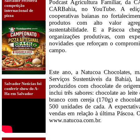
Salvador receberá
Podcast Agricultura Familiar, da CA
competição
CARBahia, no YouTube. A ediçã
internacional de
cooperativas baianas no fortalecime
pizza
produtos com alto valor agre
sustentabilidade. E a Páscoa che
organizações produtivas, com exp
novidades que reforçam o compromi
campo.
Este ano, a Natucoa Chocolates, m
Serviços Sustentáveis da Bahia), 
Salvador Notícias foi
produzidos com chocolate de origem 
conferir show do A-
inclui três sabores: chocolate ao leit
Ha em Salvador
branco com cereja (170g) e chocola
500 unidades de cada. A expectati
vendas em relação à última Páscoa. 
www.natucoa.com.br.