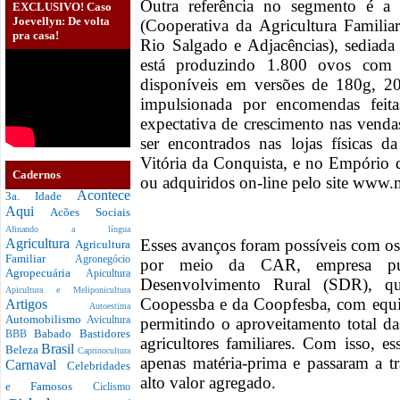
Outra referência no segmento é a
EXCLUSIVO! Caso
Joevellyn: De volta
(Cooperativa da Agricultura Famili
pra casa!
Rio Salgado e Adjacências), sediada 
está produzindo 1.800 ovos com
disponíveis em versões de 180g, 2
impulsionada por encomendas feita
expectativa de crescimento nas ven
ser encontrados nas lojas físicas d
Vitória da Conquista, e no Empório d
Cadernos
ou adquiridos on-line pelo site www.
Acontece
3a. Idade
Aqui
Acões Sociais
Afinando a língua
Esses avanços foram possíveis com o
Agricultura
Agricultura
Familiar
Agronegócio
por meio da CAR, empresa públ
Agropecuária
Apicultura
Desenvolvimento Rural (SDR), que
Apicultura e Meliponicultura
Coopessba e da Coopfesba, com equi
Artigos
Autoestima
Automobilismo
permitindo o aproveitamento total d
Avicultura
Babado
Bastidores
BBB
agricultores familiares. Com isso, e
Brasil
Beleza
Caprinocultura
apenas matéria-prima e passaram a t
Carnaval
Celebridades
alto valor agregado.
e Famosos
Ciclismo