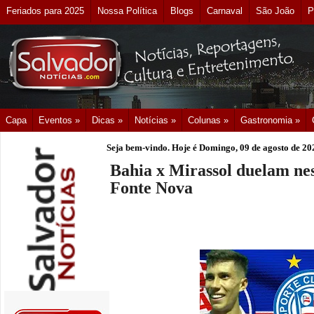
Feriados para 2025
Nossa Política
Blogs
Carnaval
São João
P
Capa
Eventos »
Dicas »
Notícias »
Colunas »
Gastronomia »
Seja bem-vindo. Hoje é
Domingo, 09 de agosto de 20
Bahia x Mirassol duelam nes
Fonte Nova