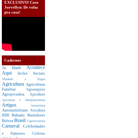
EXCLUSIVO! Caso
Joevellyn: De volta
pra casa!
Cadernos
Acontece
3a. Idade
Aqui
Acões Sociais
Afinando a língua
Agricultura
Agricultura
Familiar
Agronegócio
Agropecuária
Apicultura
Apicultura e Meliponicultura
Artigos
Autoestima
Automobilismo
Avicultura
Babado
Bastidores
BBB
Brasil
Beleza
Caprinocultura
Carnaval
Celebridades
e Famosos
Ciclismo