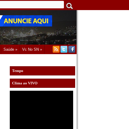
Saúde »
Vc No SN »
Tempo
Clima ao VIVO