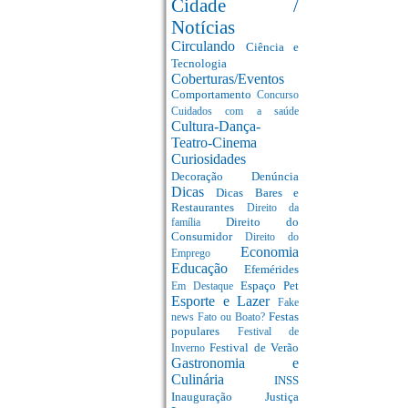
Cidade /
Notícias
Circulando
Ciência e
Tecnologia
Coberturas/Eventos
Comportamento
Concurso
Cuidados com a saúde
Cultura-Dança-
Teatro-Cinema
Curiosidades
Decoração
Denúncia
Dicas
Dicas Bares e
Restaurantes
Direito da
Direito do
família
Consumidor
Direito do
Economia
Emprego
Educação
Efemérides
Espaço Pet
Em Destaque
Esporte e Lazer
Fake
Festas
news
Fato ou Boato?
populares
Festival de
Festival de Verão
Inverno
Gastronomia e
Culinária
INSS
Inauguração
Justiça