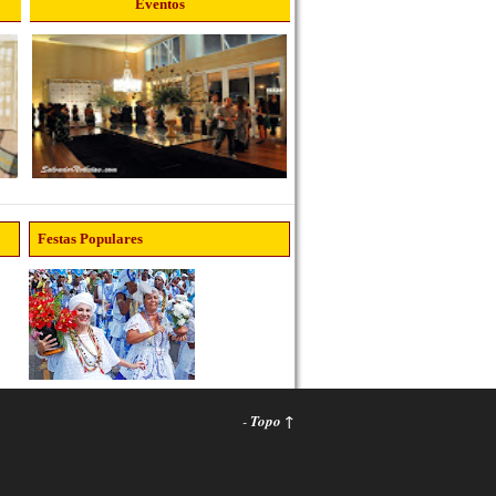
Eventos
Festas Populares
-
Topo ↑