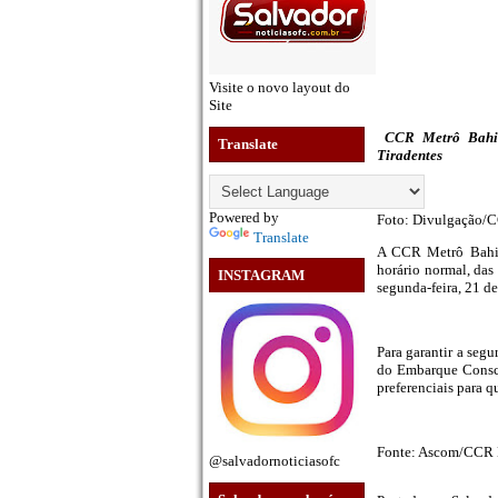
Visite o novo layout do
Site
CCR Metrô Bahia 
Translate
Tiradentes
Powered by
Foto: Divulgação/
Translate
A CCR Metrô Bahia 
horário normal, das 
INSTAGRAM
segunda-feira, 21 de
Para garantir a segu
do Embarque Consci
preferenciais para 
Fonte: Ascom/CCR 
@salvadornoticiasofc