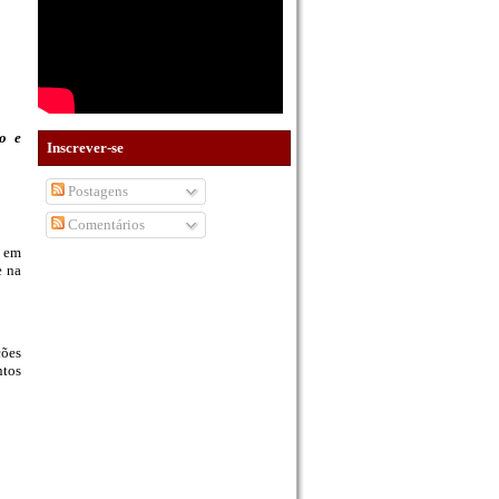
o e
Inscrever-se
Postagens
Comentários
r em
e na
ções
ntos