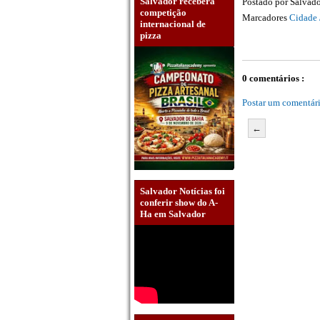
Salvador receberá
Postado por
Salvado
competição
Marcadores
Cidade 
internacional de
pizza
0 comentários :
Postar um comentár
←
Salvador Notícias foi
conferir show do A-
Ha em Salvador