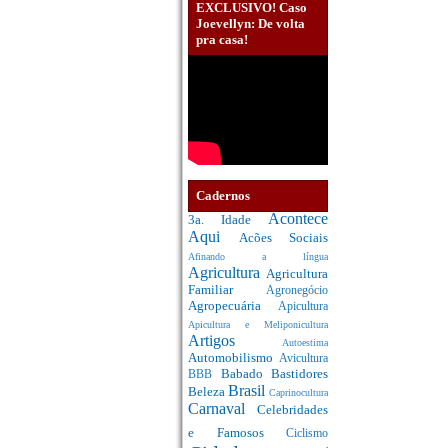
EXCLUSIVO! Caso
Joevellyn: De volta
pra casa!
Cadernos
Acontece
3a. Idade
Aqui
Acões Sociais
Afinando a língua
Agricultura
Agricultura
Familiar
Agronegócio
Agropecuária
Apicultura
Apicultura e Meliponicultura
Artigos
Autoestima
Automobilismo
Avicultura
Babado
Bastidores
BBB
Brasil
Beleza
Caprinocultura
Carnaval
Celebridades
e Famosos
Ciclismo