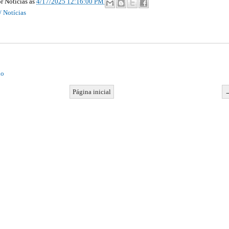
r Noticias
às
4/17/2025 12:16:00 PM
/ Notícias
io
Página inicial