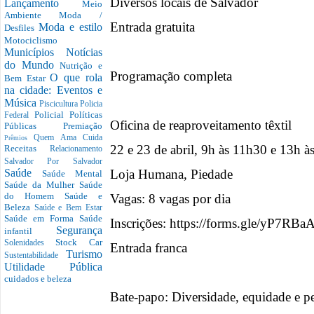
Diversos locais de Salvador
Lançamento
Meio
Ambiente
Moda /
Entrada gratuita
Moda e estilo
Desfiles
Motociclismo
Municípios
Notícias
do Mundo
Nutrição e
Programação completa
O que rola
Bem Estar
na cidade: Eventos e
Música
Piscicultura
Policia
Policial
Políticas
Federal
Oficina de reaproveitamento têxtil
Públicas
Premiação
Quem Ama Cuida
Prêmios
22 e 23 de abril, 9h às 11h30 e 13h à
Receitas
Relacionamento
Salvador Por Salvador
Loja Humana, Piedade
Saúde
Saúde Mental
Saúde da Mulher
Saúde
do Homem
Saúde e
Vagas: 8 vagas por dia
Beleza
Saúde e Bem Estar
Saúde em Forma
Saúde
Inscrições: https://forms.gle/yP7
Segurança
infantil
Stock Car
Solenidades
Entrada franca
Turismo
Sustentabilidade
Utilidade Pública
cuidados e beleza
Bate-papo: Diversidade, equidade e 