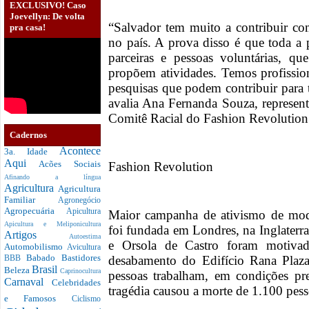
EXCLUSIVO! Caso
Joevellyn: De volta
“Salvador tem muito a contribuir co
pra casa!
no país. A prova disso é que toda a 
parceiras e pessoas voluntárias, q
propõem atividades. Temos profission
pesquisas que podem contribuir para 
avalia Ana Fernanda Souza, represen
Comitê Racial do Fashion Revolution
Cadernos
Acontece
3a. Idade
Aqui
Acões Sociais
Fashion Revolution
Afinando a língua
Agricultura
Agricultura
Familiar
Agronegócio
Agropecuária
Apicultura
Maior campanha de ativismo de mo
Apicultura e Meliponicultura
foi fundada em Londres, na Inglaterr
Artigos
Autoestima
e Orsola de Castro foram motiva
Automobilismo
Avicultura
Babado
Bastidores
desabamento do Edifício Rana Plaz
BBB
Brasil
Beleza
Caprinocultura
pessoas trabalham, em condições pre
Carnaval
Celebridades
tragédia causou a morte de 1.100 pess
e Famosos
Ciclismo