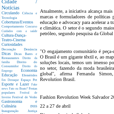
Cidade /
Notícias
Atualmente, a iniciativa alcança mai
Circulando
Ciência e
marcas e formuladores de políticas
Tecnologia
educação e advocacy para acelerar a t
Coberturas/Eventos
Comportamento
Concurso
e climática. O setor é o segundo mai
Cuidados com a saúde
petróleo, segundo pesquisa da Globa
Cultura-Dança-
Teatro-Cinema
Curiosidades
Decoração
Denúncia
"O engajamento comunitário é peça-
Dicas
Dicas Bares e
O Brasil é um gigante têxtil e, ao m
Restaurantes
Direito da
soluções locais, temos um imenso pot
Direito do
família
Consumidor
Direito do
no setor, fazendo da moda brasileira
Economia
Emprego
global", afirma Fernanda Simon
Educação
Efemérides
Revolution Brasil.
Espaço Pet
Em Destaque
Esporte e Lazer
Fake
Festas
news
Fato ou Boato?
populares
Festival de
Fashion Revolution Week Salvador 
Festival de Verão
Inverno
Gastronomia e
22 a 27 de abril
Culinária
INSS
Inauguração
Justiça