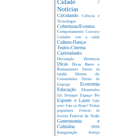
Cidade /
Notícias
Circulando
Ciência e
Tecnologia
Coberturas/Eventos
Comportamento
Concurso
Cuidados com a saúde
Cultura-Dança-
Teatro-Cinema
Curiosidades
Decoração
Denúncia
Dicas
Dicas Bares e
Restaurantes
Direito da
Direito do
família
Consumidor
Direito do
Economia
Emprego
Educação
Efemérides
Espaço Pet
Em Destaque
Esporte e Lazer
Fake
Festas
news
Fato ou Boato?
populares
Festival de
Festival de Verão
Inverno
Gastronomia e
Culinária
INSS
Inauguração
Justiça