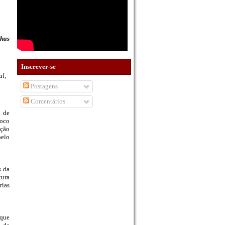
nhas
Inscrever-se
al,
Postagens
Comentários
o de
foco
ição
pelo
s da
tura
rias
que