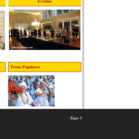
Eventos
Festas Populares
-
Topo ↑