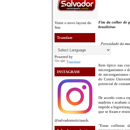
Fim da colher de p
Visite o novo layout do
brasileiras
Site
Translate
Porosidade da mad
Powered by
Translate
Item típico nas coz
microrganismos e da
INSTAGRAM
de microrganismos d
do Centro Universi
potencial de contam
De acordo com a esp
madeira e acabam cr
impede a higienizaçã
que se fixam e resi
@salvadornoticiasofc
“Essas colônias 