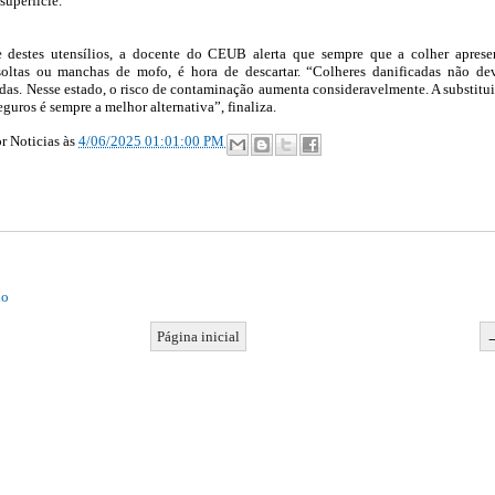
superfície.
 destes utensílios, a docente do CEUB alerta que sempre que a colher aprese
 soltas ou manchas de mofo, é hora de descartar. “Colheres danificadas não d
das. Nesse estado, o risco de contaminação aumenta consideravelmente. A substitu
eguros é sempre a melhor alternativa”, finaliza.
r Noticias
às
4/06/2025 01:01:00 PM
io
Página inicial