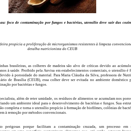
au: foco de contaminação por fungos e bactérias, utensílio deve sair das cozi
eira propicia a proliferação de microrganismos resistentes à limpeza convencion
detalha nutricionista do CEUB
inhas brasileiras, as colheres de madeira são alvo de críticas devido ao acúmul
nos à saúde. Proibido pela Anvisa em estabelecimentos comerciais, o utensílio é 
evido à porosidade do material. Para Maria Cláudia da Silva, professora de Nutr
tário de Brasília (CEUB), essa colher deve ser evitada no ambiente doméstico 
inação por bactérias e fungos.
ecialista, além de reter umidade, os resíduos de alimentos se acumulam nos poro
iando um ambiente ideal para o desenvolvimento de bactérias e fungos. Sua estru
o completa e torna o utensílio propício à formação de biofilmes, colônias de bacté
stem à remoção por métodos convencionais.
são perigosas porque facilitam a contaminação cruzada, um processo em 