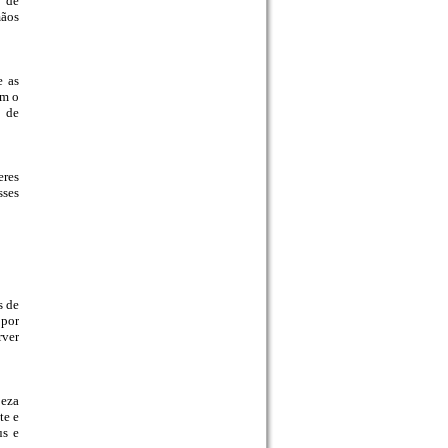
s de
mãos
e as
em o
s de
eres
sses
s de
 por
rver
peza
te e
us e