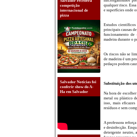
microrganismos pre
Salvador receberá
qualquer risco. Ess
competição
e superfícies onde o
internacional de
pizza
Estudos científico
principais causas de
funcionamento de c
madeira durante o pr
Os riscos não se li
de madeira é um pro
pedaços podem causa
Salvador Notícias foi
Substituição dos ute
conferir show do A-
Ha em Salvador
Na hora de escolher 
metal ou plástico d
isso, mais eficaze
resíduos e sem comp
A professora reforça
e desinfecção. Enqua
detergente neutro, 