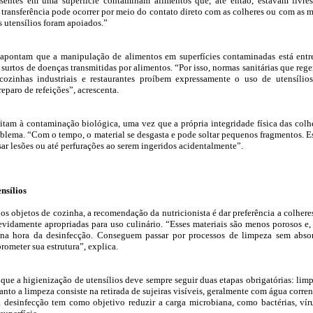
sentes em uma superfície contaminam alimentos que, até então, estavam livre
a transferência pode ocorrer por meio do contato direto com as colheres ou com as 
s utensílios foram apoiados.”
s apontam que a manipulação de alimentos em superfícies contaminadas está entr
 surtos de doenças transmitidas por alimentos. “Por isso, normas sanitárias que reg
ozinhas industriais e restaurantes proíbem expressamente o uso de utensílio
eparo de refeições”, acrescenta.
mitam à contaminação biológica, uma vez que a própria integridade física das colh
blema. “Com o tempo, o material se desgasta e pode soltar pequenos fragmentos. E
r lesões ou até perfurações ao serem ingeridos acidentalmente”.
nsílios
os objetos de cozinha, a recomendação da nutricionista é dar preferência a colhere
evidamente apropriadas para uso culinário. “Esses materiais são menos porosos e,
s na hora da desinfecção. Conseguem passar por processos de limpeza sem abso
rometer sua estrutura”, explica.
 que a higienização de utensílios deve sempre seguir duas etapas obrigatórias: lim
nto a limpeza consiste na retirada de sujeiras visíveis, geralmente com água corren
a desinfecção tem como objetivo reduzir a carga microbiana, como bactérias, vír