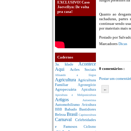
fungos presentes na 
EXCLUSIVO! Caso
Joevellyn: De volta
pra casa!
Quanto ao desgaste
rachaduras, partes
continuar sendo usa
por materiais mais s
Postado por
Salvado
Marcadores
Dicas
Cadernos
Acontece
3a. Idade
0 comentários :
Aqui
Acões Sociais
Afinando a língua
Postar um comentár
Agricultura
Agricultura
Familiar
Agronegócio
←
Agropecuária
Apicultura
Apicultura e Meliponicultura
Artigos
Autoestima
Automobilismo
Avicultura
Babado
Bastidores
BBB
Brasil
Beleza
Caprinocultura
Carnaval
Celebridades
e Famosos
Ciclismo