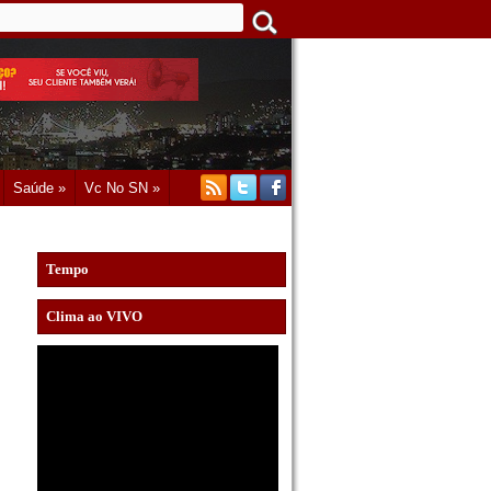
Saúde »
Vc No SN »
Tempo
Clima ao VIVO