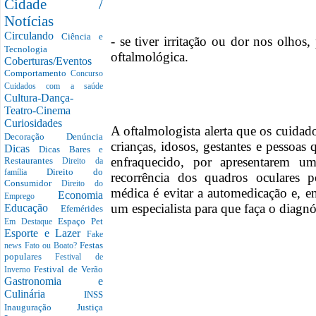
Cidade /
Notícias
Circulando
Ciência e
- se tiver irritação ou dor nos olho
Tecnologia
oftalmológica.
Coberturas/Eventos
Comportamento
Concurso
Cuidados com a saúde
Cultura-Dança-
Teatro-Cinema
Curiosidades
A oftalmologista alerta que os cuidad
Decoração
Denúncia
crianças, idosos, gestantes e pessoa
Dicas
Dicas Bares e
enfraquecido, por apresentarem u
Restaurantes
Direito da
Direito do
família
recorrência dos quadros oculares 
Consumidor
Direito do
médica é evitar a automedicação e, e
Economia
Emprego
um especialista para que faça o diagnó
Educação
Efemérides
Espaço Pet
Em Destaque
Esporte e Lazer
Fake
Festas
news
Fato ou Boato?
populares
Festival de
Festival de Verão
Inverno
Gastronomia e
Culinária
INSS
Inauguração
Justiça