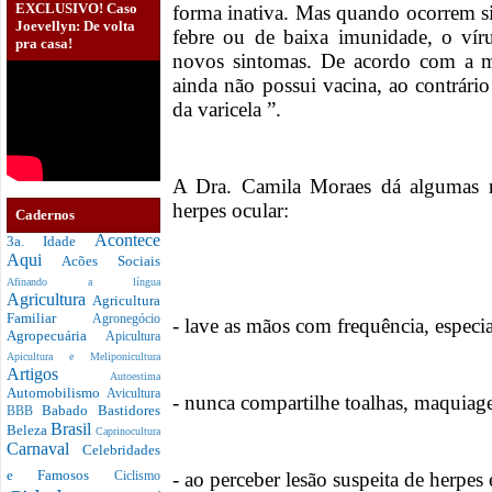
EXCLUSIVO! Caso
forma inativa. Mas quando ocorrem sit
Joevellyn: De volta
febre ou de baixa imunidade, o víru
pra casa!
novos sintomas. De acordo com a m
ainda não possui vacina, ao contrário
da varicela ”.
A Dra. Camila Moraes dá algumas 
herpes ocular:
Cadernos
Acontece
3a. Idade
Aqui
Acões Sociais
Afinando a língua
Agricultura
Agricultura
Familiar
Agronegócio
- lave as mãos com frequência, especia
Agropecuária
Apicultura
Apicultura e Meliponicultura
Artigos
Autoestima
Automobilismo
Avicultura
- nunca compartilhe toalhas, maquiage
Babado
Bastidores
BBB
Brasil
Beleza
Caprinocultura
Carnaval
Celebridades
e Famosos
- ao perceber lesão suspeita de herpe
Ciclismo