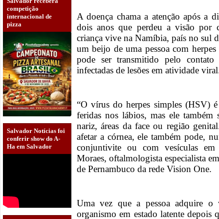
Salvador receberá
competição
A doença chama a atenção após a d
internacional de
pizza
dois anos que perdeu a visão por 
criança vive na Namíbia, país no sul d
um beijo de uma pessoa com herpes l
pode ser transmitido pelo contat
infectadas de lesões em atividade vira
“O vírus do herpes simples (HSV) é
feridas nos lábios, mas ele também 
nariz, áreas da face ou região genit
Salvador Notícias foi
afetar a córnea, ele também pode, n
conferir show do A-
conjuntivite ou com vesículas em 
Ha em Salvador
Moraes, oftalmologista especialista 
de Pernambuco da rede Vision One.
Uma vez que a pessoa adquire o v
organismo em estado latente depois q