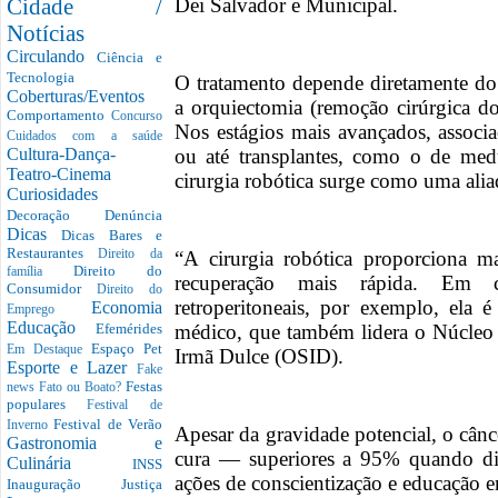
Dei Salvador e Municipal.
Cidade /
Notícias
Circulando
Ciência e
Tecnologia
O tratamento depende diretamente do 
Coberturas/Eventos
a orquiectomia (remoção cirúrgica do 
Comportamento
Concurso
Nos estágios mais avançados, associa
Cuidados com a saúde
ou até transplantes, como o de med
Cultura-Dança-
Teatro-Cinema
cirurgia robótica surge como uma alia
Curiosidades
Decoração
Denúncia
Dicas
Dicas Bares e
Restaurantes
“A cirurgia robótica proporciona m
Direito da
Direito do
família
recuperação mais rápida. Em c
Consumidor
Direito do
retroperitoneais, por exemplo, ela é
Economia
Emprego
Educação
médico, que também lidera o Núcleo
Efemérides
Espaço Pet
Em Destaque
Irmã Dulce (OSID).
Esporte e Lazer
Fake
Festas
news
Fato ou Boato?
populares
Festival de
Festival de Verão
Inverno
Apesar da gravidade potencial, o cânce
Gastronomia e
cura — superiores a 95% quando dia
Culinária
INSS
ações de conscientização e educação 
Inauguração
Justiça