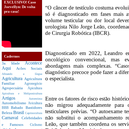
EXCLUSIVO! Caso
Joevellyn: De volta
“O câncer de testículo costuma evolui
pra casa!
só é diagnosticado em fases mais 
volume testicular ou dor local deve
urologista Nilo Jorge Leão, coordenad
de Cirurgia Robótica (IBCR).
Diagnosticado em 2022, Leandro en
Cadernos
oncológico convencional, mas ev
Acontece
3a. Idade
abordagens mais complexas. “Cas
Aqui
Acões Sociais
diagnóstico precoce pode fazer a dife
Afinando a língua
o especialista.
Agricultura
Agricultura
Familiar
Agronegócio
Agropecuária
Apicultura
Apicultura e Meliponicultura
Entre os fatores de risco estão históric
Artigos
Autoestima
Automobilismo
Avicultura
não migrou adequadamente para o 
Babado
Bastidores
BBB
testiculares prévias. “O autoexame t
Brasil
Beleza
Caprinocultura
não substitui o acompanhamento re
Carnaval
Celebridades
Leão, que também coordena os servi
e Famosos
Ciclismo