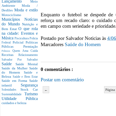
Lançamento
Meio
Ambiente
Moda /
Moda e estilo
Desfiles
Enquanto o futebol se despede de u
Motociclismo
Municípios
Notícias
reforça um recado claro: o cuidado 
do Mundo
Nutrição e
em campo com seriedade e prioridade
O que rola
Bem Estar
na cidade: Eventos e
Postado por
Salvador Noticias
às
4/0
Música
Piscicultura
Policia
Policial
Políticas
Federal
Marcadores
Saúde do Homem
Públicas
Premiação
Quem Ama Cuida
Prêmios
Receitas
Relacionamento
Salvador Por Salvador
Saúde
Saúde Mental
Saúde da Mulher
Saúde
0 comentários :
do Homem
Saúde e
Beleza
Saúde e Bem Estar
Postar um comentário
Saúde em Forma
Saúde
Segurança
infantil
Stock Car
←
Página 
Solenidades
Turismo
Sustentabilidade
Utilidade Pública
cuidados e beleza