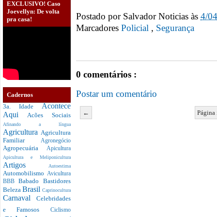
EXCLUSIVO! Caso
Joevellyn: De volta
Postado por
Salvador Noticias
às
4/0
pra casa!
Marcadores
Policial
,
Segurança
0 comentários :
Postar um comentário
Cadernos
Acontece
3a. Idade
←
Página 
Aqui
Acões Sociais
Afinando a língua
Agricultura
Agricultura
Familiar
Agronegócio
Agropecuária
Apicultura
Apicultura e Meliponicultura
Artigos
Autoestima
Automobilismo
Avicultura
Babado
Bastidores
BBB
Brasil
Beleza
Caprinocultura
Carnaval
Celebridades
e Famosos
Ciclismo