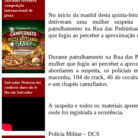
Salvador receberá
competição
internacional de
No início da manhã desta quinta-feira
pizza
detiveram uma mulher suspeita 
patrulhamento na Rua das Pedrinhas
que fugiu ao perceber a aproximação 
Durante patrulhamento na Rua das Pe
mulher que fugiu ao perceber a apro
abordarem a suspeita, os policiais 
maconha, 104 de crack, 46 de cocaín
Salvador Notícias foi
e um chapéu camuflados.
conferir show do A-
Ha em Salvador
A suspeita e todos os materiais apre
onde foi registrada a ocorrência.
Polícia Militar – DCS