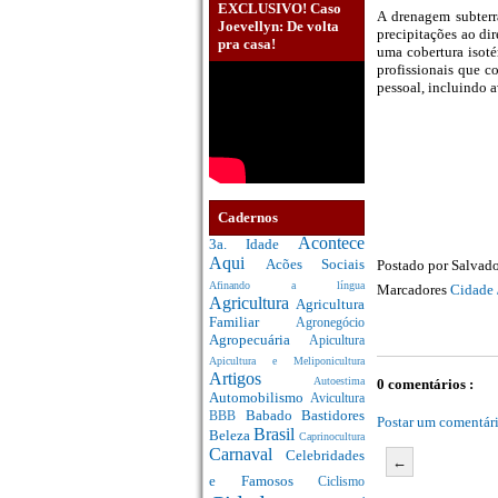
EXCLUSIVO! Caso
A drenagem subterr
Joevellyn: De volta
precipitações ao di
pra casa!
uma cobertura isot
profissionais que 
pessoal, incluindo 
Cadernos
Acontece
3a. Idade
Aqui
Acões Sociais
Postado por
Salvado
Afinando a língua
Marcadores
Cidade 
Agricultura
Agricultura
Familiar
Agronegócio
Agropecuária
Apicultura
Apicultura e Meliponicultura
Artigos
Autoestima
0 comentários :
Automobilismo
Avicultura
Babado
Bastidores
BBB
Postar um comentár
Brasil
Beleza
Caprinocultura
Carnaval
Celebridades
←
e Famosos
Ciclismo