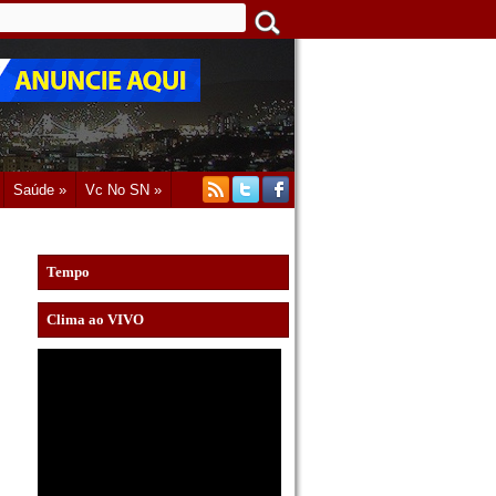
Saúde »
Vc No SN »
Tempo
Clima ao VIVO