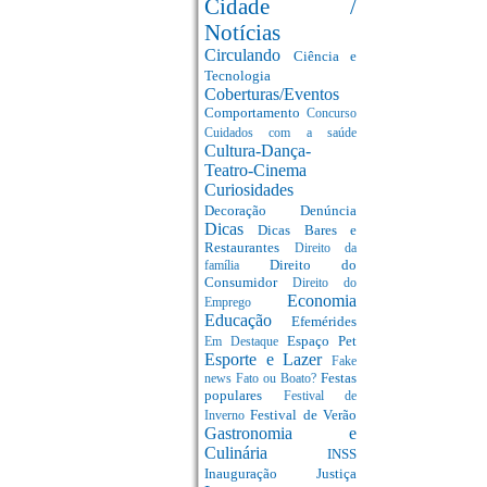
Cidade /
Notícias
Circulando
Ciência e
Tecnologia
Coberturas/Eventos
Comportamento
Concurso
Cuidados com a saúde
Cultura-Dança-
Teatro-Cinema
Curiosidades
Decoração
Denúncia
Dicas
Dicas Bares e
Restaurantes
Direito da
Direito do
família
Consumidor
Direito do
Economia
Emprego
Educação
Efemérides
Espaço Pet
Em Destaque
Esporte e Lazer
Fake
Festas
news
Fato ou Boato?
populares
Festival de
Festival de Verão
Inverno
Gastronomia e
Culinária
INSS
Inauguração
Justiça