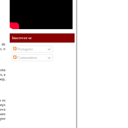
Inscrever-se
e de
o, o
Postagens
Comentários
rta
s, a
mop,
a os
arço
nova
sses
 por