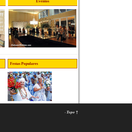
Eventos
Festas Populares
-
Topo ↑