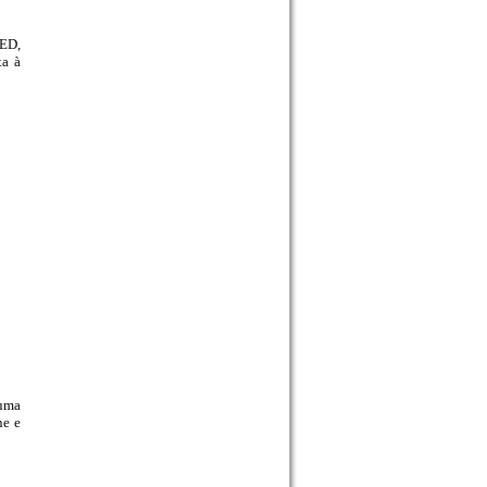
LED,
ta à
 uma
ne e