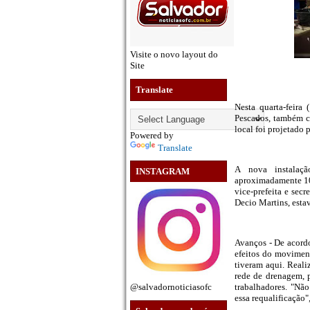
Visite o novo layout do
Site
Translate
Nesta quarta-feira 
Pescados, também c
local foi projetado 
Powered by
Translate
A nova instalaçã
INSTAGRAM
aproximadamente 100
vice-prefeita e sec
Decio Martins, esta
Avanços - De acordo
efeitos do movimen
tiveram aqui. Real
rede de drenagem, 
trabalhadores. "Nã
@salvadornoticiasofc
essa requalificação