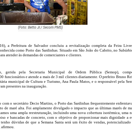
(Foto: Betto Jr./ Secom PMS)
(16), a Prefeitura de Salvador concluiu a revitalização completa da Feira Livr
onhecida como Porto das Sardinhas. Situado em São João do Cabrito, no Subúrbi
para atender às demandas de comerciantes e clientes.
o, gerida pela Secretaria Municipal de Ordem Pública (Semop), compo
 funcionários e atende a mais de 3 mil clientes diariamente. O prefeito Bruno Rei
retária municipal de Cultura e Turismo, Ana Paula Matos, e o responsável pela Se
vam presentes na inauguração.
 com o secretário Decio Martins, o Porto das Sardinhas frequentemente enfrentav
to de maré alta. Foi amplamente divulgado o impacto que as últimas marés de m
izamos uma ampla reestruturação, incluindo uma nova cobertura isotérmica, uma 
piso e bancadas de concreto, com o objetivo de proporcionar mais dignidade a e
o tenho dúvidas de que a Semana Santa será um êxito de vendas, potencializado
", afirmou.