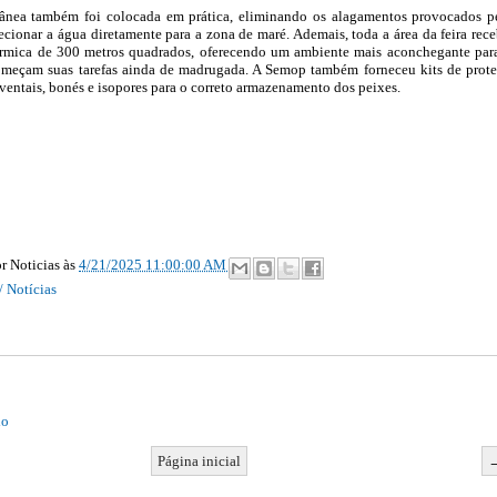
ânea também foi colocada em prática, eliminando os alagamentos provocados p
recionar a água diretamente para a zona de maré. Ademais, toda a área da feira rec
érmica de 300 metros quadrados, oferecendo um ambiente mais aconchegante par
começam suas tarefas ainda de madrugada. A Semop também forneceu kits de prot
aventais, bonés e isopores para o correto armazenamento dos peixes.
r Noticias
às
4/21/2025 11:00:00 AM
/ Notícias
io
Página inicial