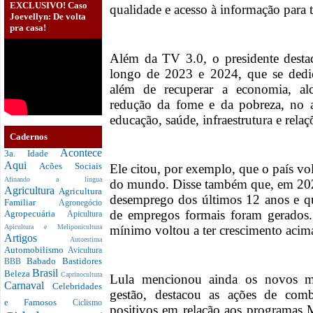
EXCLUSIVO! Caso
qualidade e acesso à informação para to
Joevellyn: De volta
pra casa!
Além da TV 3.0, o presidente desta
longo de 2023 e 2024, que se dedic
além de recuperar a economia, alc
redução da fome e da pobreza, no 
educação, saúde, infraestrutura e relaç
Cadernos
Acontece
3a. Idade
Aqui
Acões Sociais
Ele citou, por exemplo, que o país v
Afinando a língua
do mundo. Disse também que, em 2024
Agricultura
Agricultura
desemprego dos últimos 12 anos e q
Familiar
Agronegócio
de empregos formais foram gerados. 
Agropecuária
Apicultura
mínimo voltou a ter crescimento acima
Apicultura e Meliponicultura
Artigos
Autoestima
Automobilismo
Avicultura
Babado
Bastidores
BBB
Brasil
Beleza
Caprinocultura
Lula mencionou ainda os novos me
Carnaval
Celebridades
gestão, destacou as ações de com
e Famosos
Ciclismo
positivos em relação aos programas 