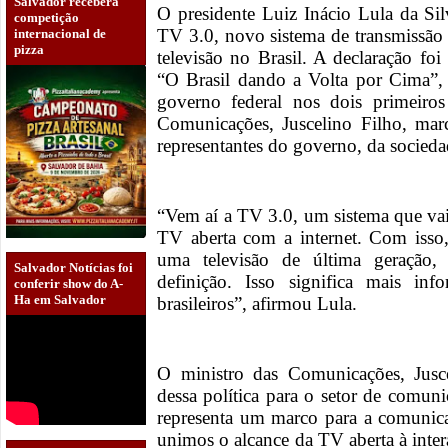
Salvador receberá
O presidente Luiz Inácio Lula da Silv
competição
TV 3.0, novo sistema de transmissão 
internacional de
pizza
televisão no Brasil. A declaração foi
“O Brasil dando a Volta por Cima”, 
governo federal nos dois primeiro
Comunicações, Juscelino Filho, mar
representantes do governo, da sociedad
“Vem aí a TV 3.0, um sistema que va
TV aberta com a internet. Com isso, 
uma televisão de última geração
Salvador Notícias foi
definição. Isso significa mais in
conferir show do A-
Ha em Salvador
brasileiros”, afirmou Lula.
O ministro das Comunicações, Jusce
dessa política para o setor de comu
representa um marco para a comunica
unimos o alcance da TV aberta à inter