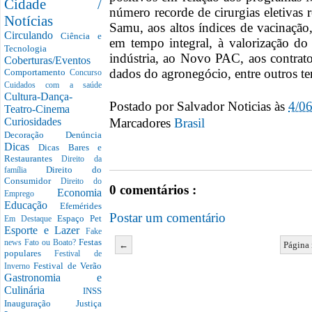
Cidade /
número recorde de cirurgias eletivas 
Notícias
Samu, aos altos índices de vacinação
Circulando
Ciência e
em tempo integral, à valorização do
Tecnologia
indústria, ao Novo PAC, aos contra
Coberturas/Eventos
dados do agronegócio, entre outros t
Comportamento
Concurso
Cuidados com a saúde
Cultura-Dança-
Postado por
Salvador Noticias
às
4/0
Teatro-Cinema
Marcadores
Brasil
Curiosidades
Decoração
Denúncia
Dicas
Dicas Bares e
Restaurantes
Direito da
Direito do
família
Consumidor
Direito do
0 comentários :
Economia
Emprego
Educação
Efemérides
Postar um comentário
Espaço Pet
Em Destaque
Esporte e Lazer
Fake
Festas
news
Fato ou Boato?
←
Página 
populares
Festival de
Festival de Verão
Inverno
Gastronomia e
Culinária
INSS
Inauguração
Justiça