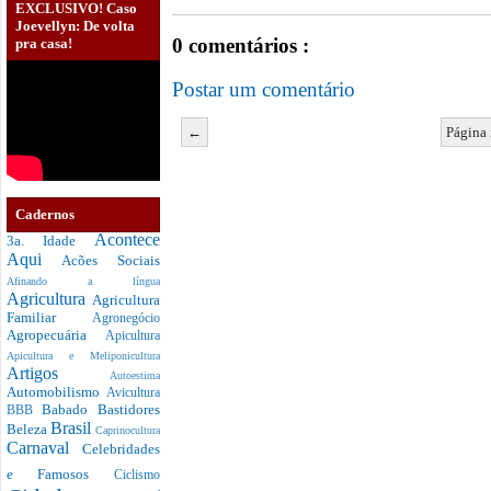
EXCLUSIVO! Caso
Joevellyn: De volta
0 comentários :
pra casa!
Postar um comentário
←
Página 
Cadernos
Acontece
3a. Idade
Aqui
Acões Sociais
Afinando a língua
Agricultura
Agricultura
Familiar
Agronegócio
Agropecuária
Apicultura
Apicultura e Meliponicultura
Artigos
Autoestima
Automobilismo
Avicultura
Babado
Bastidores
BBB
Brasil
Beleza
Caprinocultura
Carnaval
Celebridades
e Famosos
Ciclismo