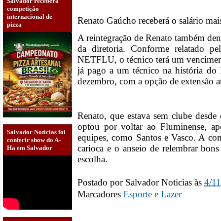
Salvador receberá
competição
internacional de
Renato Gaúcho receberá o salário mais
pizza
A reintegração de Renato também deno
da diretoria. Conforme relatado pel
NETFLU, o técnico terá um vencimen
já pago a um técnico na história do
dezembro, com a opção de extensão a
Renato, que estava sem clube desd
optou por voltar ao Fluminense, ap
Salvador Notícias foi
equipes, como Santos e Vasco. A co
conferir show do A-
carioca e o anseio de relembrar bon
Ha em Salvador
escolha.
Postado por
Salvador Noticias
às
4/1
Marcadores
Esporte e Lazer