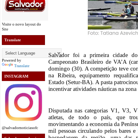
Visite o novo layout do
Site
Translate
Salvador foi a primeira cidade d
Powered by
Campeonato Brasileiro de VA’A (can
Translate
domingo (30). A competição teve co
na Ribeira, equipamento requalifi
INSTAGRAM
Estado (Setur-BA). A pasta patrocino
incentivar atividades náuticas na zona
Disputada nas categorias V1, V3, 
atletas, de todo o país, que trou
movimentando a economia da Penínsu
@salvadornoticiasofc
mil pessoas circulando pelos bares e
hospedagem da região, uma das ma