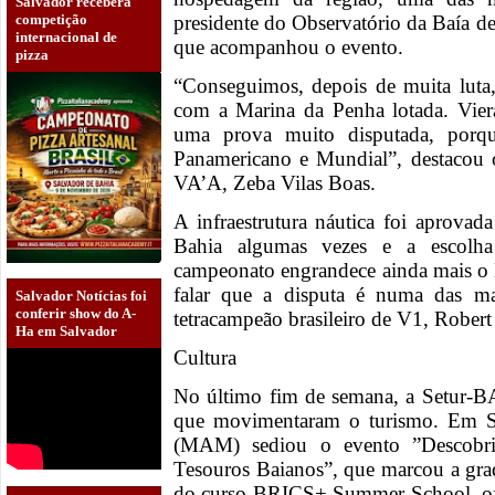
Salvador receberá
competição
presidente do Observatório da Baía d
internacional de
que acompanhou o evento.
pizza
“Conseguimos, depois de muita luta,
com a Marina da Penha lotada. Viera
uma prova muito disputada, porq
Panamericano e Mundial”, destacou 
VA’A, Zeba Vilas Boas.
A infraestrutura náutica foi aprovad
Bahia algumas vezes e a escolh
campeonato engrandece ainda mais o 
falar que a disputa é numa das m
Salvador Notícias foi
conferir show do A-
tetracampeão brasileiro de V1, Rober
Ha em Salvador
Cultura
No último fim de semana, a Setur-BA
que movimentaram o turismo. Em S
(MAM) sediou o evento ”Descobr
Tesouros Baianos”, que marcou a grad
do curso BRICS+ Summer School, of