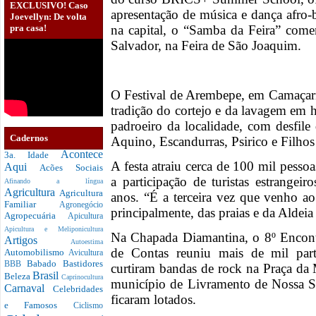
EXCLUSIVO! Caso
apresentação de música e dança afro-
Joevellyn: De volta
pra casa!
na capital, o “Samba da Feira” com
Salvador, na Feira de São Joaquim.
O Festival de Arembepe, em Camaçari
tradição do cortejo e da lavagem em
padroeiro da localidade, com desfil
Cadernos
Aquino, Escandurras, Psirico e Filhos 
Acontece
3a. Idade
A festa atraiu cerca de 100 mil pess
Aqui
Acões Sociais
a participação de turistas estrange
Afinando a língua
Agricultura
Agricultura
anos. “É a terceira vez que venho a
Familiar
Agronegócio
principalmente, das praias e da Aldei
Agropecuária
Apicultura
Apicultura e Meliponicultura
Na Chapada Diamantina, o 8º Encont
Artigos
Autoestima
de Contas reuniu mais de mil parti
Automobilismo
Avicultura
Babado
Bastidores
BBB
curtiram bandas de rock na Praça da 
Brasil
Beleza
Caprinocultura
município de Livramento de Nossa S
Carnaval
Celebridades
ficaram lotados.
e Famosos
Ciclismo