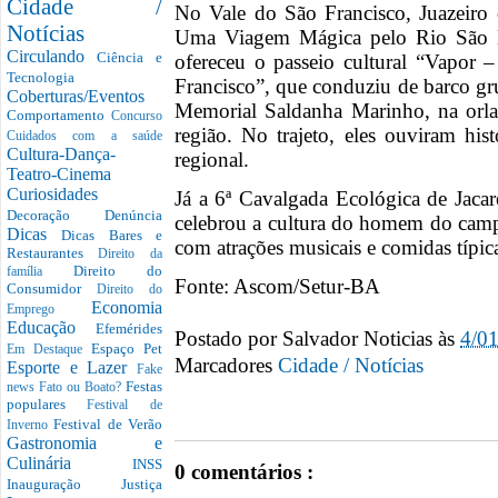
Cidade /
No Vale do São Francisco, Juazeiro 
Notícias
Uma Viagem Mágica pelo Rio São N
Circulando
Ciência e
ofereceu o passeio cultural “Vapo
Tecnologia
Francisco”, que conduziu de barco gr
Coberturas/Eventos
Memorial Saldanha Marinho, na orla 
Comportamento
Concurso
região. No trajeto, eles ouviram hi
Cuidados com a saúde
Cultura-Dança-
regional.
Teatro-Cinema
Curiosidades
Já a 6ª Cavalgada Ecológica de Jaca
Decoração
Denúncia
celebrou a cultura do homem do camp
Dicas
Dicas Bares e
com atrações musicais e comidas típic
Restaurantes
Direito da
Direito do
família
Fonte: Ascom/Setur-BA
Consumidor
Direito do
Economia
Emprego
Educação
Efemérides
Postado por
Salvador Noticias
às
4/0
Espaço Pet
Em Destaque
Marcadores
Cidade / Notícias
Esporte e Lazer
Fake
Festas
news
Fato ou Boato?
populares
Festival de
Festival de Verão
Inverno
Gastronomia e
Culinária
INSS
0 comentários :
Inauguração
Justiça