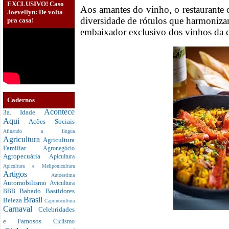
EXCLUSIVO! Caso
Aos amantes do vinho, o restaurante
Joevellyn: De volta
diversidade de rótulos que harmonizam
pra casa!
embaixador exclusivo dos vinhos da c
Cadernos
Acontece
3a. Idade
Aqui
Acões Sociais
Afinando a língua
Agricultura
Agricultura
Familiar
Agronegócio
Agropecuária
Apicultura
Apicultura e Meliponicultura
Artigos
Autoestima
Automobilismo
Avicultura
Babado
Bastidores
BBB
Brasil
Beleza
Caprinocultura
Carnaval
Celebridades
e Famosos
Ciclismo