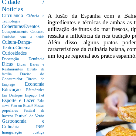
Cidade /
Notícias
A fusão da Espanha com a Bahi
Circulando
Ciência e
Tecnologia
ingredientes e técnicas de ambas as 
Coberturas/Eventos
utilização de frutos do mar frescos, t
Comportamento
Concurso
ressalta a influência da rica tradição
Cuidados com a saúde
Além disso, alguns pratos pode
Cultura-Dança-
Teatro-Cinema
característicos da culinária baiana, 
Curiosidades
um toque regional aos pratos espanhói
Decoração
Denúncia
Dicas
Dicas Bares e
Restaurantes
Direito da
Direito do
família
Consumidor
Direito do
Economia
Emprego
Educação
Efemérides
Espaço Pet
Em Destaque
Esporte e Lazer
Fake
Festas
news
Fato ou Boato?
populares
Festival de
Festival de Verão
Inverno
Gastronomia e
Culinária
INSS
Inauguração
Justiça