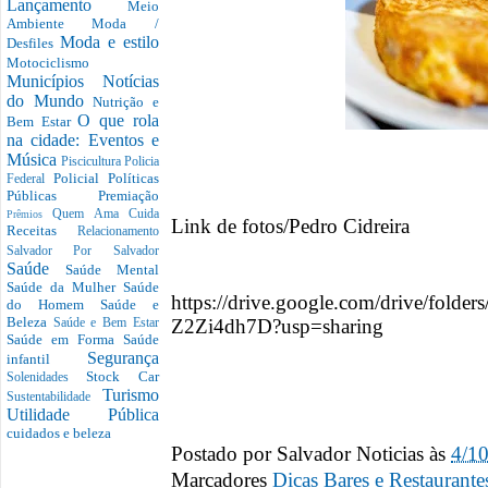
Lançamento
Meio
Ambiente
Moda /
Moda e estilo
Desfiles
Motociclismo
Municípios
Notícias
do Mundo
Nutrição e
O que rola
Bem Estar
na cidade: Eventos e
Música
Piscicultura
Policia
Policial
Políticas
Federal
Públicas
Premiação
Quem Ama Cuida
Prêmios
Link de fotos/Pedro Cidreira
Receitas
Relacionamento
Salvador Por Salvador
Saúde
Saúde Mental
Saúde da Mulher
Saúde
https://drive.google.com/drive/f
do Homem
Saúde e
Beleza
Z2Zi4dh7D?usp=sharing
Saúde e Bem Estar
Saúde em Forma
Saúde
Segurança
infantil
Stock Car
Solenidades
Turismo
Sustentabilidade
Utilidade Pública
cuidados e beleza
Postado por
Salvador Noticias
às
4/1
Marcadores
Dicas Bares e Restaurant