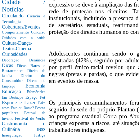
Cidade /
expressivo se deve à ampliação das fr
Notícias
rede de proteção nos circuitos. T
Circulando
Ciência e
institucionais, incluindo a presenç
Tecnologia
de secretários estaduais, reafirm
Coberturas/Eventos
proteção dos direitos humanos no cont
Comportamento
Concurso
Cuidados com a saúde
Cultura-Dança-
Teatro-Cinema
Adolescentes continuam sendo o g
Curiosidades
registradas (42%), seguido por adult
Decoração
Denúncia
Dicas
Dicas Bares e
por perfil étnico-racial revelou que
Restaurantes
Direito da
negras (pretas e pardas), o que evid
Direito do
família
em eventos de massa.
Consumidor
Direito do
Economia
Emprego
Educação
Efemérides
Espaço Pet
Em Destaque
Os principais encaminhamentos fora
Esporte e Lazer
Fake
Festas
seguido da sede do próprio Plantão (
news
Fato ou Boato?
populares
Festival de
ao programa estadual Corra pro Abr
Festival de Verão
Inverno
crianças expostas a riscos, até situa
Gastronomia e
trabalhadores indígenas.
Culinária
INSS
Inauguração
Justiça