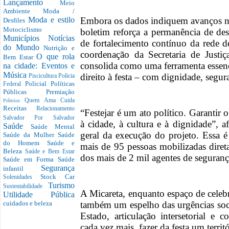
Lançamento
Meio
Ambiente
Moda /
Embora os dados indiquem avanços na
Moda e estilo
Desfiles
Motociclismo
boletim reforça a permanência de des
Municípios
Notícias
de fortalecimento contínuo da rede d
do Mundo
Nutrição e
coordenação da Secretaria de Justi
O que rola
Bem Estar
consolida como uma ferramenta essenci
na cidade: Eventos e
Música
direito à festa – com dignidade, segur
Piscicultura
Policia
Policial
Políticas
Federal
Públicas
Premiação
Quem Ama Cuida
Prêmios
Receitas
Relacionamento
“Festejar é um ato político. Garantir o
Salvador Por Salvador
à cidade, à cultura e à dignidade”, 
Saúde
Saúde Mental
geral da execução do projeto. Essa é
Saúde da Mulher
Saúde
do Homem
Saúde e
mais de 95 pessoas mobilizadas dire
Beleza
Saúde e Bem Estar
dos mais de 2 mil agentes de seguranç
Saúde em Forma
Saúde
Segurança
infantil
Stock Car
Solenidades
Turismo
Sustentabilidade
A Micareta, enquanto espaço de celeb
Utilidade Pública
também um espelho das urgências soci
cuidados e beleza
Estado, articulação intersetorial e
cada vez mais, fazer da festa um territó