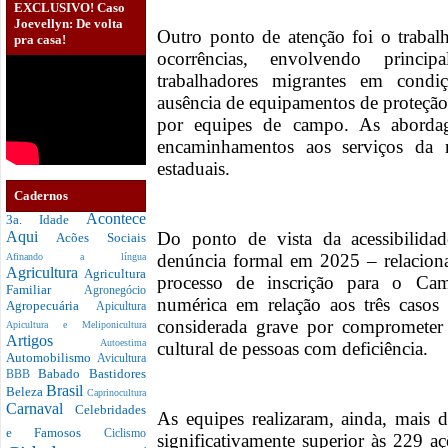
EXCLUSIVO! Caso
Joevellyn: De volta
Outro ponto de atenção foi o trabal
pra casa!
ocorrências, envolvendo princip
trabalhadores migrantes em condiç
ausência de equipamentos de proteção 
por equipes de campo. As abordage
encaminhamentos aos serviços da 
estaduais.
Cadernos
Acontece
3a. Idade
Do ponto de vista da acessibilida
Aqui
Acões Sociais
denúncia formal em 2025 – relacionad
Afinando a língua
Agricultura
Agricultura
processo de inscrição para o Cam
Familiar
Agronegócio
numérica em relação aos três casos 
Agropecuária
Apicultura
considerada grave por comprometer d
Apicultura e Meliponicultura
Artigos
Autoestima
cultural de pessoas com deficiência.
Automobilismo
Avicultura
Babado
Bastidores
BBB
Brasil
Beleza
Caprinocultura
Carnaval
Celebridades
As equipes realizaram, ainda, mais 
e Famosos
Ciclismo
significativamente superior às 229 