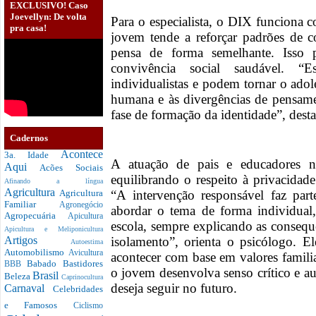
EXCLUSIVO! Caso
Joevellyn: De volta
Para o especialista, o DIX funciona
pra casa!
jovem tende a reforçar padrões de
pensa de forma semelhante. Isso 
convivência social saudável. “E
individualistas e podem tornar o ado
humana e às divergências de pensame
fase de formação da identidade”, dest
Cadernos
Acontece
3a. Idade
A atuação de pais e educadores ne
Aqui
Acões Sociais
equilibrando o respeito à privacidad
Afinando a língua
Agricultura
“A intervenção responsável faz par
Agricultura
Familiar
Agronegócio
abordar o tema de forma individual, 
Agropecuária
Apicultura
escola, sempre explicando as consequ
Apicultura e Meliponicultura
isolamento”, orienta o psicólogo. E
Artigos
Autoestima
Automobilismo
Avicultura
acontecer com base em valores famili
Babado
Bastidores
BBB
o jovem desenvolva senso crítico e au
Brasil
Beleza
Caprinocultura
deseja seguir no futuro.
Carnaval
Celebridades
e Famosos
Ciclismo