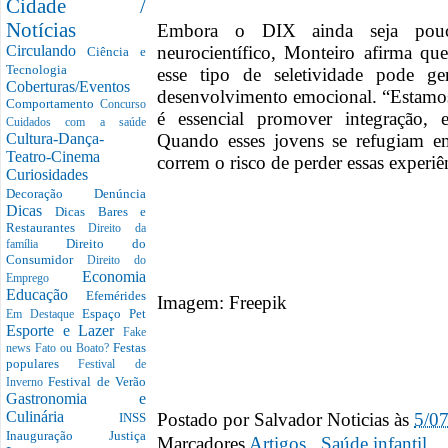
Cidade /
Notícias
Embora o DIX ainda seja pouc
neurocientífico, Monteiro afirma qu
Circulando
Ciência e
Tecnologia
esse tipo de seletividade pode g
Coberturas/Eventos
desenvolvimento emocional. “Estamos
Comportamento
Concurso
é essencial promover integração, 
Cuidados com a saúde
Quando esses jovens se refugiam em
Cultura-Dança-
Teatro-Cinema
correm o risco de perder essas experiê
Curiosidades
Decoração
Denúncia
Dicas
Dicas Bares e
Restaurantes
Direito da
Direito do
família
Consumidor
Direito do
Economia
Emprego
Educação
Efemérides
Imagem: Freepik
Espaço Pet
Em Destaque
Esporte e Lazer
Fake
Festas
news
Fato ou Boato?
populares
Festival de
Festival de Verão
Inverno
Gastronomia e
Postado por
Salvador Noticias
às
5/0
Culinária
INSS
Inauguração
Justiça
Marcadores
Artigos
,
Saúde infantil