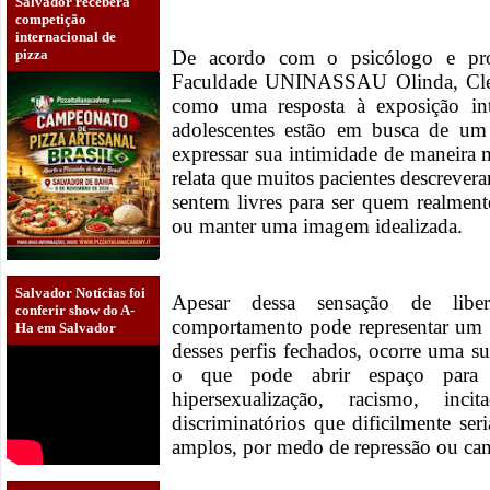
Salvador receberá
competição
internacional de
pizza
De acordo com o psicólogo e pro
Faculdade UNINASSAU Olinda, Cle
como uma resposta à exposição int
adolescentes estão em busca de um
expressar sua intimidade de maneira ma
relata que muitos pacientes descreve
sentem livres para ser quem realment
ou manter uma imagem idealizada.
Salvador Notícias foi
Apesar dessa sensação de libe
conferir show do A-
comportamento pode representar um si
Ha em Salvador
desses perfis fechados, ocorre uma s
o que pode abrir espaço para 
hipersexualização, racismo, inc
discriminatórios que dificilmente s
amplos, por medo de repressão ou can