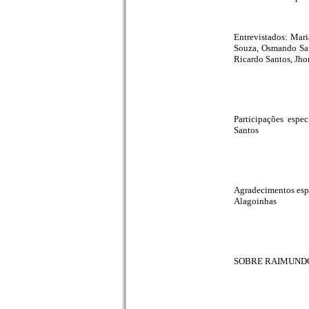
Entrevistados: Mari
Souza, Osmando Sant
Ricardo Santos, Jho
Participações espe
Santos
Agradecimentos espe
Alagoinhas
SOBRE RAIMUND