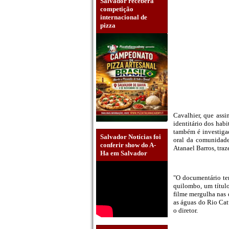
Salvador receberá
competição
internacional de
pizza
Cavalhier, que assin
identitário dos hab
também é investiga
Salvador Notícias foi
oral da comunidade
conferir show do A-
Atanael Barros, tra
Ha em Salvador
"O documentário te
quilombo, um título 
filme mergulha nas 
as águas do Rio Cat
o diretor.