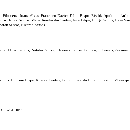
a Filomena, Joana Alves, Francisco Xavier, Fabio Bispo, Risilda Apolonia, Arthu
os, Janita Santos, Maria Amélia dos Santos, José Filipe, Holga Santos, Irene San
natan Santos, Ricardo Santos
ciais: Deise Santos, Natalia Souza, Cleonice Souza Conceição Santos, Antonio
ciais: Elielson Bispo, Ricardo Santos, Comunidade do Buri e Prefeitura Municipa
O CAVALHIER