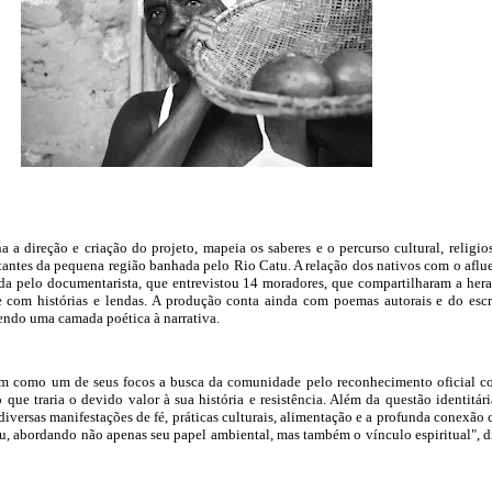
a a direção e criação do projeto, mapeia os saberes e o percurso cultural, religio
itantes da pequena região banhada pelo Rio Catu. A relação dos nativos com o aflu
da pelo documentarista, que entrevistou 14 moradores, que compartilharam a her
 com histórias e lendas. A produção conta ainda com poemas autorais e do escr
zendo uma camada poética à narrativa.
m como um de seus focos a busca da comunidade pelo reconhecimento oficial 
que traria o devido valor à sua história e resistência. Além da questão identitári
diversas manifestações de fé, práticas culturais, alimentação e a profunda conexão
u, abordando não apenas seu papel ambiental, mas também o vínculo espiritual", d