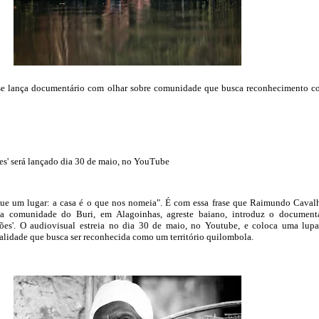
se lança documentário com olhar sobre comunidade que busca reconhecimento 
s' será lançado dia 30 de maio, no YouTube
que um lugar: a casa é o que nos nomeia". É com essa frase que Raimundo Cavalh
 da comunidade do Buri, em Alagoinhas, agreste baiano, introduz o document
ões'. O audiovisual estreia no dia 30 de maio, no Youtube, e coloca uma lup
alidade que busca ser reconhecida como um território quilombola.