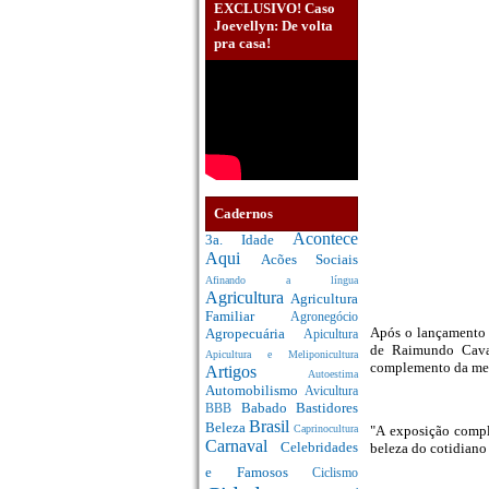
EXCLUSIVO! Caso
Joevellyn: De volta
pra casa!
Cadernos
Acontece
3a. Idade
Aqui
Acões Sociais
Afinando a língua
Agricultura
Agricultura
Familiar
Agronegócio
Após o lançamento d
Agropecuária
Apicultura
de Raimundo Caval
Apicultura e Meliponicultura
complemento da men
Artigos
Autoestima
Automobilismo
Avicultura
Babado
Bastidores
BBB
Brasil
Beleza
"A exposição compl
Caprinocultura
Carnaval
Celebridades
beleza do cotidiano
e Famosos
Ciclismo