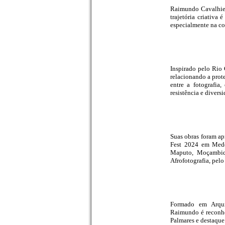
Raimundo Cavalhier 
trajetória criativa
especialmente na c
Inspirado pelo Rio 
relacionando a prote
entre a fotografia
resistência e divers
Suas obras foram ap
Fest 2024 em Medel
Maputo, Moçambiqu
Afrofotografia, pel
Formado em Arqui
Raimundo é reconhe
Palmares e destaque