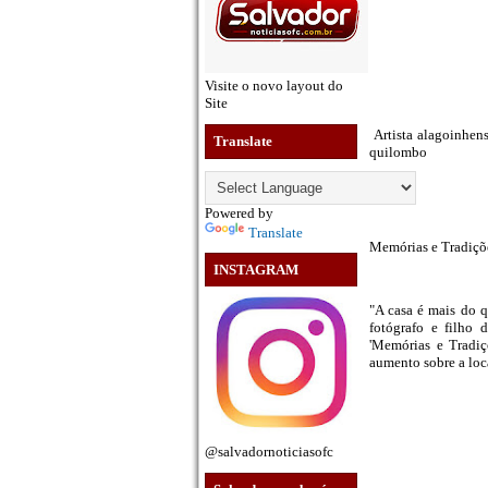
Visite o novo layout do
Site
Artista alagoinhen
Translate
quilombo
Powered by
Translate
Memórias e Tradiçõe
INSTAGRAM
"A casa é mais do 
fotógrafo e filho
'Memórias e Tradiç
aumento sobre a loc
@salvadornoticiasofc