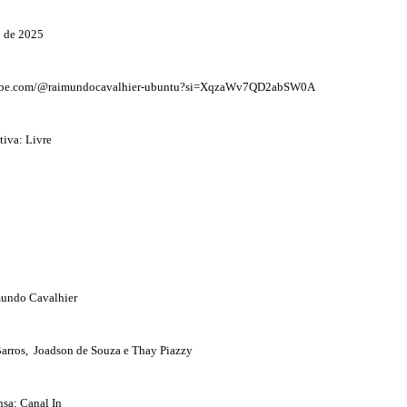
 de 2025
utube.com/@raimundocavalhier-ubuntu?si=XqzaWv7QD2abSW0A
tiva: Livre
mundo Cavalhier
arros, Joadson de Souza e Thay Piazzy
nsa: Canal In