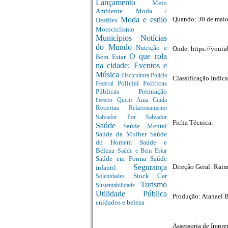
Lançamento
Meio
Ambiente
Moda /
Quando: 30 de maio
Moda e estilo
Desfiles
Motociclismo
Municípios
Notícias
do Mundo
Nutrição e
Onde: https://yo
O que rola
Bem Estar
na cidade: Eventos e
Música
Piscicultura
Policia
Classificação Indica
Policial
Políticas
Federal
Públicas
Premiação
Quem Ama Cuida
Prêmios
Receitas
Relacionamento
Salvador Por Salvador
Ficha Técnica:
Saúde
Saúde Mental
Saúde da Mulher
Saúde
do Homem
Saúde e
Beleza
Saúde e Bem Estar
Saúde em Forma
Saúde
Direção Geral: Rai
Segurança
infantil
Stock Car
Solenidades
Turismo
Sustentabilidade
Utilidade Pública
Produção: Atanael B
cuidados e beleza
Assessoria de Impre