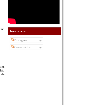
como
Inscrever-se
Postagens
Comentários
ier,
ário
a de