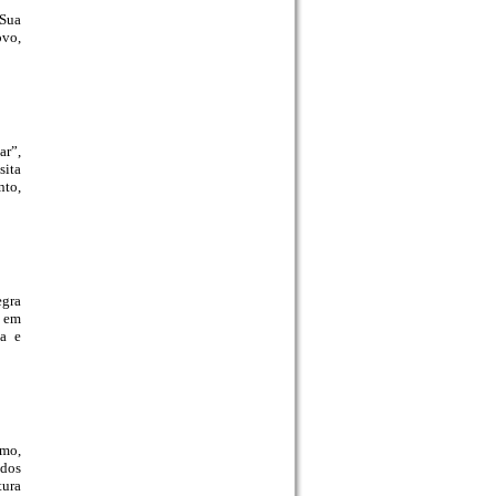
 Sua
ovo,
ar”,
sita
nto,
egra
, em
a e
mo,
 dos
tura