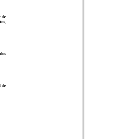
r de
tos,
 dos
l de