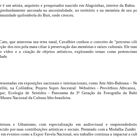
é um artista, arquiteto e pesquisador nascido em Alagoinhas, interior da Bahia.
 é profundamente ancorada na ancestralidade, no território e na memória de seu p
omunidade quilombola do Buri, onde cresceu.
Catu, que atravessa sua terra natal, Cavalhier cunhou o conceito de “percurso cili
ção dos rios pela mata ciliar à preservação das memórias e raízes culturais. Ele tran
, o vídeo e a criação de objetos artísticos, explorando temas como pertencime
idade.
resentadas em exposições nacionais e internacionais, como Arte Afro-Bahiana – N
lín, na Colômbia; Projeto Sopro Ancestral: Webséries - Provérbios Africanos
e; Ecologia de Sentidos - Panorama da 3ª Geração da Fotografia da Bahi
o Museu Nacional da Cultura Afro-brasileira.
tetura e Urbanismo, com especialização em audiovisual e empreendedoris
cido por suas contribuições artísticas e sociais. Premiado com a Medalha Zumbi
 em eventos como a Expor Favela Nacional, seu trabalho continua a impactar a cul