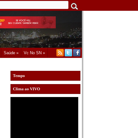
Saúde »
Vc No SN »
Tempo
Clima ao VIVO