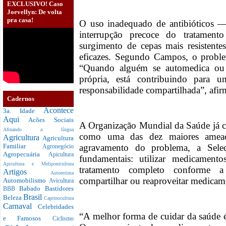
EXCLUSIVO! Caso
Joevellyn: De volta
pra casa!
O uso inadequado de antibióticos 
interrupção precoce do tratament
surgimento de cepas mais resistent
eficazes. Segundo Campos, o problem
“Quando alguém se automedica ou
própria, está contribuindo para 
responsabilidade compartilhada”, afir
Cadernos
Acontece
3a. Idade
Aqui
Acões Sociais
A Organização Mundial da Saúde já cla
Afinando a língua
como uma das dez maiores ameaça
Agricultura
Agricultura
agravamento do problema, a Selec
Familiar
Agronegócio
Agropecuária
Apicultura
fundamentais: utilizar medicament
Apicultura e Meliponicultura
tratamento completo conforme 
Artigos
Autoestima
compartilhar ou reaproveitar medicam
Automobilismo
Avicultura
Babado
Bastidores
BBB
Brasil
Beleza
Caprinocultura
Carnaval
Celebridades
“A melhor forma de cuidar da saúde 
e Famosos
Ciclismo