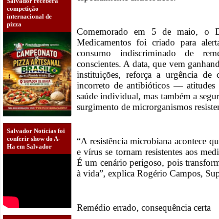
Salvador receberá
competição
internacional de
pizza
Comemorado em 5 de maio, o Di
Medicamentos foi criado para aler
consumo indiscriminado de remé
conscientes. A data, que vem ganhando
instituições, reforça a urgência d
incorreto de antibióticos — atitude
saúde individual, mas também a segura
surgimento de microrganismos resisten
Salvador Notícias foi
conferir show do A-
“A resistência microbiana acontece 
Ha em Salvador
e vírus se tornam resistentes aos me
É um cenário perigoso, pois transfor
à vida”, explica Rogério Campos, Sup
Remédio errado, consequência certa