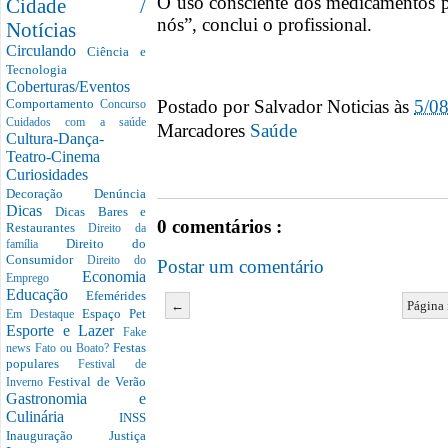
O uso consciente dos medicamentos pr
Cidade /
nós”, conclui o profissional.
Notícias
Circulando
Ciência e
Tecnologia
Coberturas/Eventos
Postado por
Salvador Noticias
às
5/0
Comportamento
Concurso
Cuidados com a saúde
Marcadores
Saúde
Cultura-Dança-
Teatro-Cinema
Curiosidades
Decoração
Denúncia
Dicas
Dicas Bares e
0 comentários :
Restaurantes
Direito da
Direito do
família
Consumidor
Direito do
Postar um comentário
Economia
Emprego
Educação
Efemérides
←
Página 
Espaço Pet
Em Destaque
Esporte e Lazer
Fake
Festas
news
Fato ou Boato?
populares
Festival de
Festival de Verão
Inverno
Gastronomia e
Culinária
INSS
Inauguração
Justiça